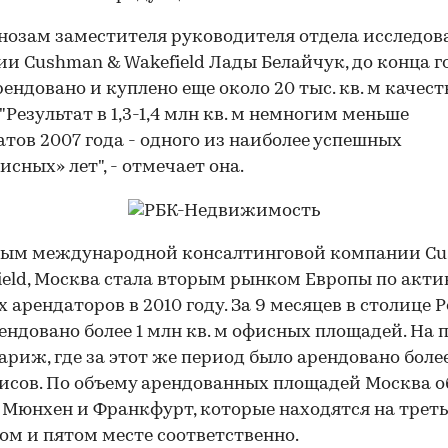
нозам заместителя руководителя отдела исследо
и Cushman & Wakefield Лады Белайчук, до конца г
рендовано и куплено еще около 20 тыс. кв. м качес
 "Результат в 1,3-1,4 млн кв. м немногим меньше
атов 2007 года - одного из наиболее успешных
исных» лет", - отмечает она.
ным международной консалтинговой компании C
ield, Москва стала вторым рынком Европы по акт
 арендаторов в 2010 году. За 9 месяцев в столице 
ендовано более 1 млн кв. м офисных площадей. На 
ариж, где за этот же период было арендовано более
фисов. По объему арендованных площадей Москва о
 Мюнхен и Франкфурт, которые находятся на треть
ом и пятом месте соответственно.