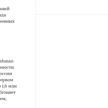
ваний
ода
твенных
ushman
ивности
России
первом
 1,6 млн
бгоняет
ем,