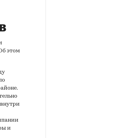
в
и
Об этом
ду
ло
районе.
тельно
 внутри
омпании
ры и