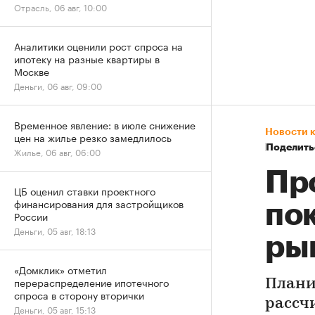
Отрасль, 06 авг, 10:00
Аналитики оценили рост спроса на
ипотеку на разные квартиры в
Москве
Деньги, 06 авг, 09:00
Временное явление: в июле снижение
Новости 
цен на жилье резко замедлилось
Поделить
Жилье, 06 авг, 06:00
Пр
ЦБ оценил ставки проектного
финансирования для застройщиков
по
России
Деньги, 05 авг, 18:13
ры
«Домклик» отметил
перераспределение ипотечного
Плани
спроса в сторону вторички
рассч
Деньги, 05 авг, 15:13