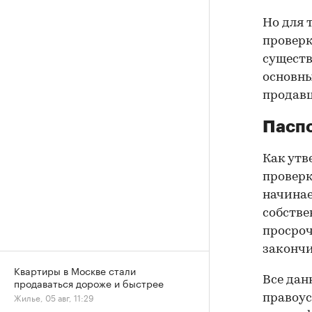
Но для 
проверк
существ
основны
продав
Паспо
Как утв
проверк
начинае
собстве
просроч
закончи
Квартиры в Москве стали
Все дан
продаваться дороже и быстрее
Жилье, 05 авг, 11:29
правоус