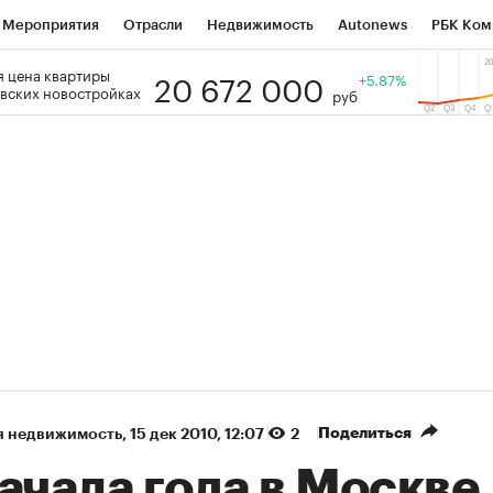
Мероприятия
Отрасли
Недвижимость
Autonews
РБК Ком
20 672 000
 цена квартиры
 РБК
РБК Образование
РБК Курсы
РБК Life
+5.87%
Тренды
Виз
вских новостройках
руб
ь
Крипто
РБК Бизнес-среда
Дискуссионный клуб
Исследо
зета
Спецпроекты СПб
Конференции СПб
Спецпроекты
кономика
Бизнес
Технологии и медиа
Финансы
Рынок на
(+87,48%)
(+30,42%)
5 450
АФК «Система» ₽12
Купить
 ПСБ к 29.07.27
прогноз БКС к 15.07.27
Поделиться
я недвижимость
⁠,
15 дек 2010, 12:07
2
ачала года в Москве