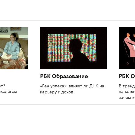
00:00
/
00:00
РБК Образование
РБК О
ет?
«Ген успеха»: влияет ли ДНК на
В трен
ихологом
начальн
карьеру и доход
зачем 