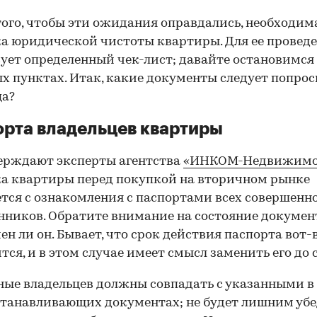
того, чтобы эти ожидания оправдались, необходим
а юридической чистоты квартиры. Для ее провед
ует определенный чек-лист; давайте остановимся 
х пунктах. Итак, какие документы следует попрос
ца?
рта владельцев квартиры
ерждают эксперты агентства
«ИНКОМ-Недвижимо
а квартиры перед покупкой на вторичном рынке
тся с ознакомления с паспортами всех совершенн
нников. Обратите внимание на состояние документ
ен ли он. Бывает, что срок действия паспорта вот-
тся, и в этом случае имеет смысл заменить его до 
ные владельцев должны совпадать с указанными в
танавливающих документах; не будет лишним убе