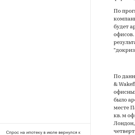
По прог
компани
будет а
офисов.
результ
"докриз
По дан
& Wakef
офисных
было ар
месте П
кв. м о
Лондон,
Спрос на ипотеку в июле вернулся к
четверт