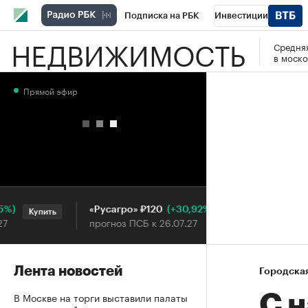
Подписка на РБК
Инвестиции
НЕДВИЖИМОСТЬ
Средняя
РБК Вино
Спорт
Школа управления
в моско
Национальные проекты
Город
Стил
Прямой эфир
Кредитные рейтинги
Франшизы
Га
Проверка контрагентов
Политика
Э
(+30,92%)
«Русагро» ₽120
Ozon ₽
Купить
Купить
прогноз ПСБ к 26.07.27
прогноз
Лента новостей
Городска
В Москве на торги выставили палаты
С н