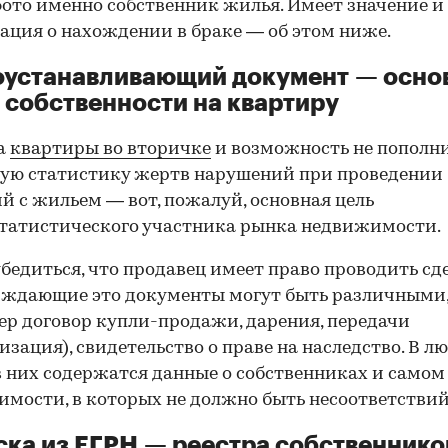
фото именно собственник жилья. Имеет значение и
ция о нахождении в браке — об этом ниже.
оустанавливающий документ — осно
 собственности на квартиру
а
квартиры во вторичке
и возможность не пополн
ую статистику жертв нарушений при проведении
й с жильем — вот, пожалуй, основная цель
татистического участника рынка недвижимости.
00:00
/
00:00
бедиться, что продавец имеет право проводить сд
рждающие это документы могут быть различными
р договор купли-продажи, дарения, передачи
изация), свидетельство о праве на наследство. В л
в них содержатся данные о собственниках и самом
мости, в которых не должно быть несоответствий
ка из ЕГРН — реестра собственнико