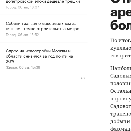
допетровской эпохи дешевле трешки
Город, 06 авг, 18:07
ар
бол
Собянин заявил о максимальном за
пять лет темпе строительства метро
Город, 06 авг, 15:52
По итог
куплено
Спрос на новостройки Москвы и
области снизился за год почти на
говорит
20%
Жилье, 06 авг, 15:39
Наибол
Садовым
половин
Остальн
поровну
Садовог
транспо
добычи 
фармац