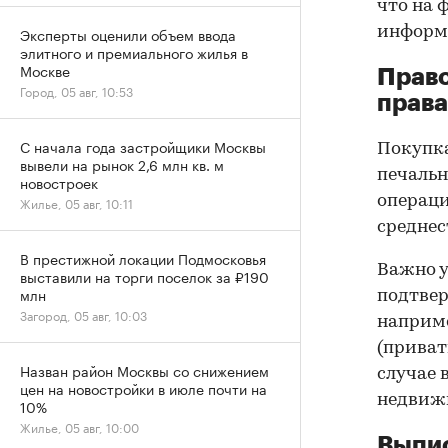
что на 
информа
Эксперты оценили объем ввода
элитного и премиального жилья в
Москве
Прав
Город, 05 авг, 10:53
права
С начала года застройщики Москвы
Покупк
вывели на рынок 2,6 млн кв. м
печальн
новостроек
операци
Жилье, 05 авг, 10:11
среднес
В престижной локации Подмосковья
Важно у
выставили на торги поселок за ₽190
млн
подтве
Загород, 05 авг, 10:03
наприме
(приват
Назван район Москвы со снижением
случае 
цен на новостройки в июле почти на
недвижи
10%
Жилье, 05 авг, 10:00
Выпис