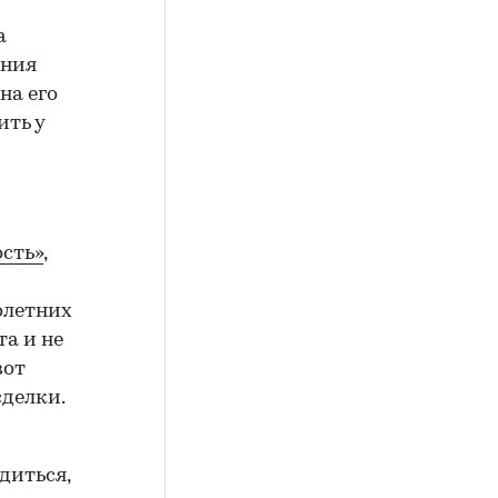
а
ения
на его
ить у
сть»
,
олетних
а и не
вот
сделки.
диться,