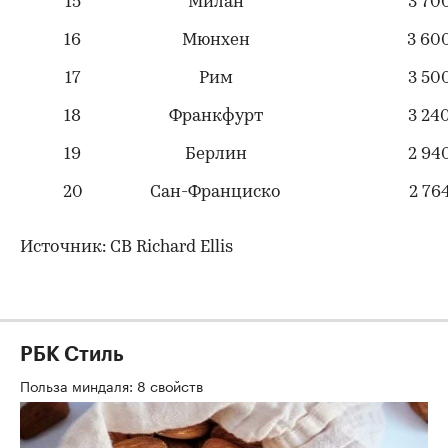
15
Милан
3 70
16
Мюнхен
3 60
17
Рим
3 50
18
Франкфурт
3 24
19
Берлин
2 94
20
Сан-Франциско
2 76
Источник: CB Richard Ellis
РБК Стиль
Польза миндаля: 8 свойств