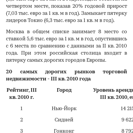
четвертом месте, показав 20% годовой прирост
(7,03 тыс. евро за 1 кв. м в год). Замыкает пятерку
лидеров Токио (6,3 тыс. евро за 1 кв. м в год).
Москва в общем списке занимает 8 место со
ставкой 5,6 тыс. евро за 1 кв. м в год, опустившись
с 6 места по сравнению с данными за II кв. 2010
года. При этом российская столица входит в
пятерку самых дорогих городов Европы.
20 самых дорогих рынков торговой
недвижимости -
III
кв. 2010 года
Рейтинг,
III
Город
Уровень аренд
кв. 20
10
г.
III
кв. 2010, 
1
Нью-Йорк
14 21
2
Сидней
9 62
00:00
/
00:00
3
Гонконг
8 79