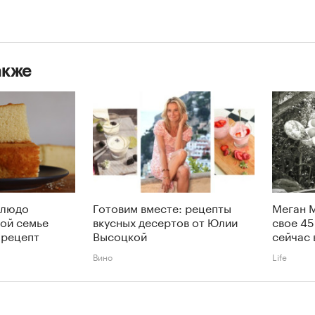
акже
блюдо
Готовим вместе: рецепты
Меган 
дой семье
вкусных десертов от Юлии
свое 45
 рецепт
Высоцкой
сейчас 
Вино
Life