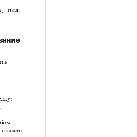
диться,
вание
ить
елку;
,
юбом
 объекте