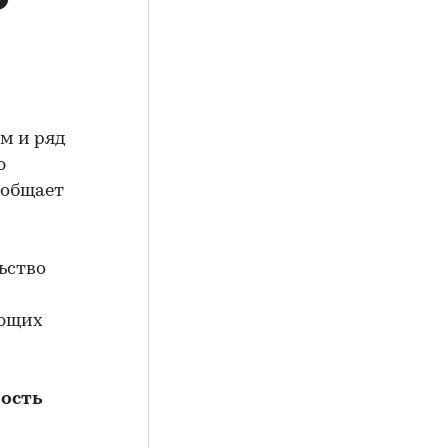
м и ряд
ю
ообщает
ьство
ающих
ность