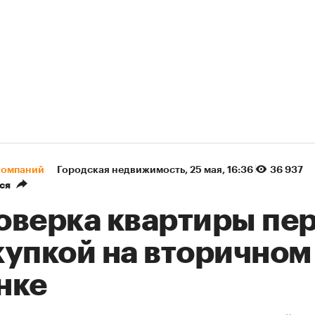
компаний
Городская недвижимость
⁠,
25 мая, 16:36
36 937
ся
оверка квартиры пе
купкой на вторичном
нке