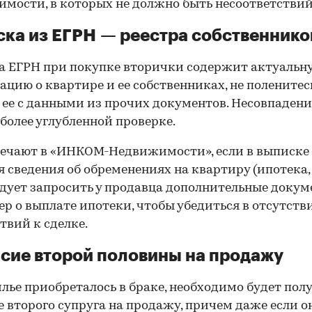
мости, в которых не должно быть несоответствий
ка из ЕГРН — реестра собственнико
 ЕГРН при покупке вторички содержит актуальн
цию о квартире и ее собственниках, не поленитес
 ее с данными из прочих документов. Несовпаден
 более углубленной проверке.
ечают в «ИНКОМ-Недвижимости», если в выписке
 сведения об обременениях на квартиру (ипотека, 
следует запросить у продавца дополнительные докум
р о выплате ипотеки, чтобы убедиться в отсутств
твий к сделке.
сие второй половины на продажу
лье приобреталось в браке, необходимо будет пол
е второго супруга на продажу, причем даже если о