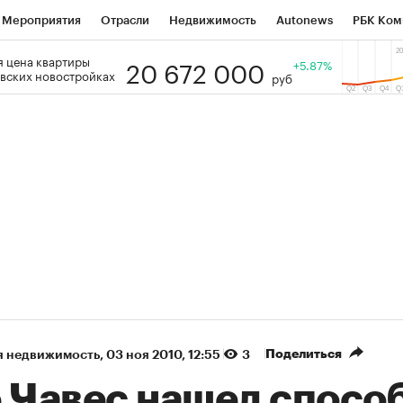
Мероприятия
Отрасли
Недвижимость
Autonews
РБК Ком
20 672 000
 цена квартиры
 РБК
РБК Образование
РБК Курсы
РБК Life
+5.87%
Тренды
Виз
вских новостройках
руб
ь
Крипто
РБК Бизнес-среда
Дискуссионный клуб
Исследо
зета
Спецпроекты СПб
Конференции СПб
Спецпроекты
кономика
Бизнес
Технологии и медиа
Финансы
Рынок на
(+91,06%)
(+33,84%)
5 450
АФК «Система» ₽12
Купить
К
 ПСБ к 29.07.27
прогноз БКС к 15.07.27
Поделиться
я недвижимость
⁠,
03 ноя 2010, 12:55
3
о Чавес нашел спосо