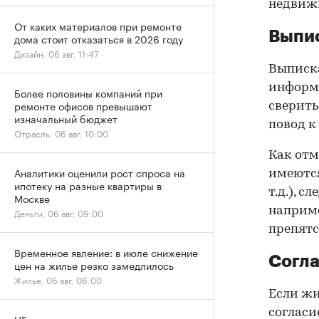
недвижи
От каких материалов при ремонте
Выпис
дома стоит отказаться в 2026 году
Дизайн, 06 авг, 11:47
Выписка
информа
Более половины компаний при
ремонте офисов превышают
сверить
изначальный бюджет
повод к
Отрасль, 06 авг, 10:00
Как отм
Аналитики оценили рост спроса на
имеются
ипотеку на разные квартиры в
т.д.), 
Москве
наприме
Деньги, 06 авг, 09:00
препятс
Временное явление: в июле снижение
Согла
цен на жилье резко замедлилось
Жилье, 06 авг, 06:00
Если жи
согласи