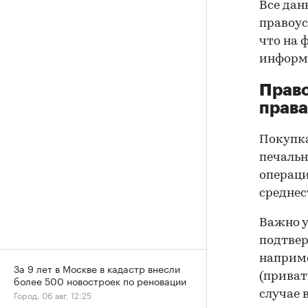
Все дан
правоус
что на 
информа
Прав
права
Покупк
печальн
операци
среднес
Важно у
подтве
наприме
За 9 лет в Москве в кадастр внесли
(приват
более 500 новостроек по реновации
случае 
Город, 06 авг, 12:25