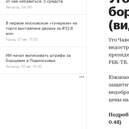
от нее избавиться, 5 средств
Загород, 09:00
бо
(ви
В первом московском «тучерезе» на
торги выставлена двушка за ₽32,6
млн
Город, 07 авг, 17:20
Уго Чав
недостр
ИИ начал выписывать штрафы за
президе
борщевик в Подмосковье
РБК-ТВ.
Загород, 07 авг, 15:30
Южноаме
защитит
недобр
цены на
Подроб
0.48)