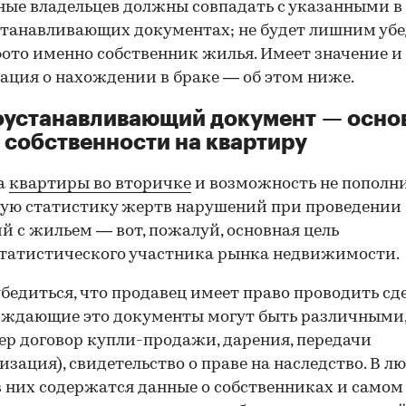
ные владельцев должны совпадать с указанными в
танавливающих документах; не будет лишним убе
фото именно собственник жилья. Имеет значение и
ция о нахождении в браке — об этом ниже.
оустанавливающий документ — осно
 собственности на квартиру
а
квартиры во вторичке
и возможность не пополн
ую статистику жертв нарушений при проведении
й с жильем — вот, пожалуй, основная цель
татистического участника рынка недвижимости.
00:00
/
00:00
бедиться, что продавец имеет право проводить сд
рждающие это документы могут быть различными
р договор купли-продажи, дарения, передачи
изация), свидетельство о праве на наследство. В л
в них содержатся данные о собственниках и самом