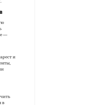
.
в
ую
ь
ие —
арест и
енты,
ии
учить
н в