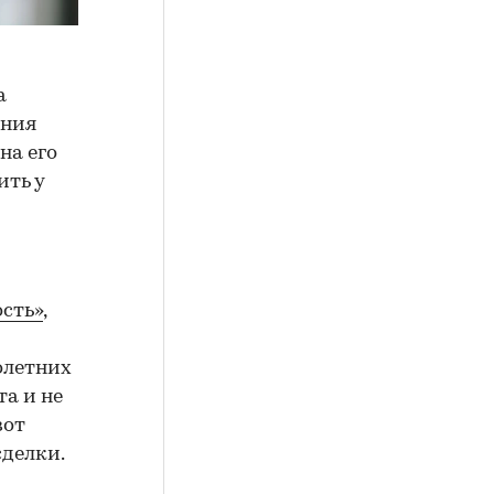
а
ения
на его
ить у
сть»
,
олетних
а и не
вот
сделки.