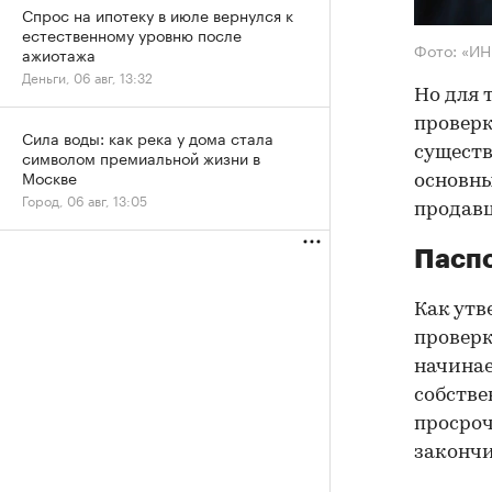
Спрос на ипотеку в июле вернулся к
естественному уровню после
Фото: «И
ажиотажа
Деньги, 06 авг, 13:32
Но для 
проверк
Сила воды: как река у дома стала
существ
символом премиальной жизни в
Москве
основны
Город, 06 авг, 13:05
продав
Паспо
Как утв
проверк
начинае
собстве
просроч
закончи