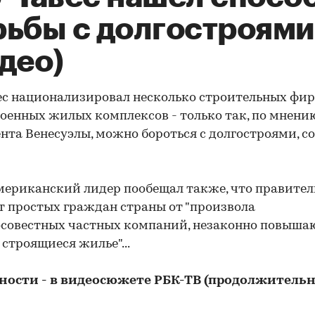
рьбы с долгостроями
део)
ес национализировал несколько строительных фир
оенных жилых комплексов - только так, по мнени
нта Венесуэлы, можно бороться с долгостроями, с
риканский лидер пообещал также, что правител
 простых граждан страны от "произвола
осовестных частных компаний, незаконно повыш
 строящиеся жилье"...
ности - в видеосюжете РБК-ТВ (продолжитель