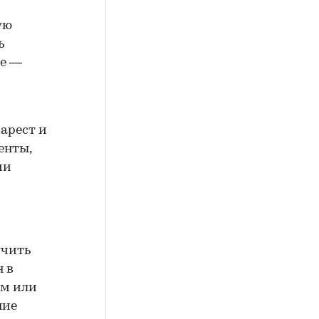
ую
ь
ие —
арест и
енты,
ии
учить
н в
ем или
ние