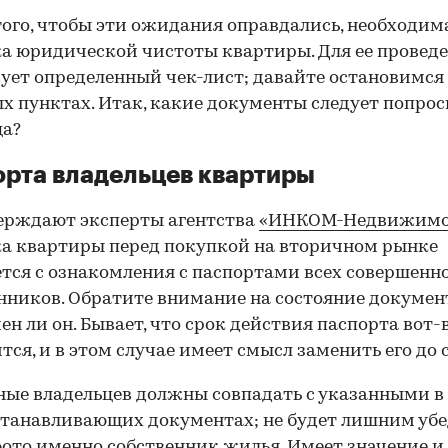
того, чтобы эти ожидания оправдались, необходим
а юридической чистоты квартиры. Для ее провед
ует определенный чек-лист; давайте остановимся 
х пунктах. Итак, какие документы следует попрос
ца?
рта владельцев квартиры
ерждают эксперты агентства
«ИНКОМ-Недвижимо
а квартиры перед покупкой на вторичном рынке
тся с ознакомления с паспортами всех совершенн
нников. Обратите внимание на состояние документ
ен ли он. Бывает, что срок действия паспорта вот-
тся, и в этом случае имеет смысл заменить его до 
ные владельцев должны совпадать с указанными в
танавливающих документах; не будет лишним убе
фото именно собственник жилья. Имеет значение и