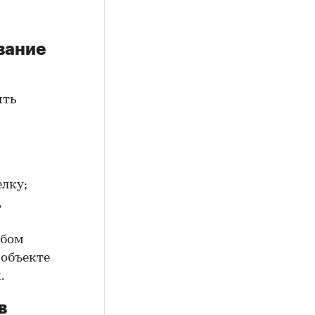
вание
ить
елку;
,
юбом
 объекте
.
в