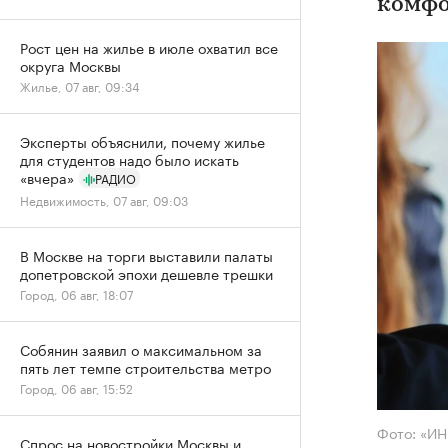
комфо
Рост цен на жилье в июле охватил все
округа Москвы
Жилье, 07 авг, 09:34
Эксперты объяснили, почему жилье
для студентов надо было искать
«вчера»
РАДИО
Недвижимость, 07 авг, 09:03
В Москве на торги выставили палаты
допетровской эпохи дешевле трешки
Город, 06 авг, 18:07
Собянин заявил о максимальном за
пять лет темпе строительства метро
Город, 06 авг, 15:52
Фото: «И
Спрос на новостройки Москвы и