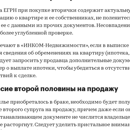
 ЕГРН при покупке вторички содержит актуальн
цию о квартире и ее собственниках, не поленитес
 ее с данными из прочих документов. Несовпаден
 более углубленной проверке.
ечают в «ИНКОМ-Недвижимости», если в выписке
 сведения об обременениях на квартиру (ипотека, 
следует запросить у продавца дополнительные докум
р о выплате ипотеки, чтобы убедиться в отсутств
твий к сделке.
сие второй половины на продажу
лье приобреталось в браке, необходимо будет пол
е второго супруга на продажу, причем даже если о
танавливающем документе не числится владельц
е расторгнут. Следует уделить пристальное внима