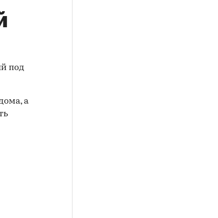
й
й под
дома, а
ть