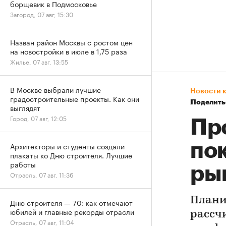
борщевик в Подмосковье
Загород, 07 авг, 15:30
Назван район Москвы с ростом цен
на новостройки в июле в 1,75 раза
Жилье, 07 авг, 13:55
В Москве выбрали лучшие
Новости 
градостроительные проекты. Как они
Поделить
выглядят
Город, 07 авг, 12:05
Пр
по
Архитекторы и студенты создали
плакаты ко Дню строителя. Лучшие
работы
ры
Отрасль, 07 авг, 11:36
Плани
Дню строителя — 70: как отмечают
юбилей и главные рекорды отрасли
рассч
Отрасль, 07 авг, 11:04