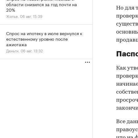
области снизился за год почти на
Но для 
20%
Жилье, 06 авг, 15:39
проверк
существ
основны
Спрос на ипотеку в июле вернулся к
естественному уровню после
продав
ажиотажа
Деньги, 06 авг, 13:32
Паспо
Как утв
проверк
начинае
собстве
просроч
закончи
Все дан
правоус
что на 