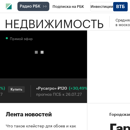
Подписка на РБК
Инвестиции
НЕДВИЖИМОСТЬ
Средняя
РБК Вино
Спорт
Школа управления
в моско
Национальные проекты
Город
Стил
Прямой эфир
Кредитные рейтинги
Франшизы
Га
Проверка контрагентов
Политика
Э
(+30,49%)
«Русагро» ₽120
Ozon ₽
Купить
Купить
прогноз ПСБ к 26.07.27
прогноз 
Лента новостей
Городска
Что такое клейстер для обоев и как
Га