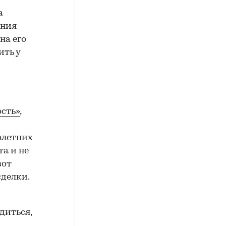
а
ения
на его
ить у
сть»
,
олетних
а и не
вот
сделки.
диться,