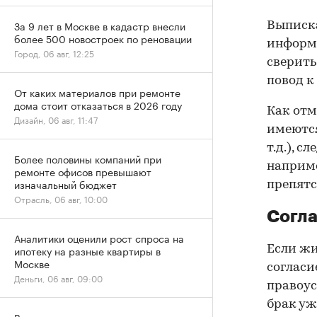
За 9 лет в Москве в кадастр внесли
Выписка
более 500 новостроек по реновации
информа
Город, 06 авг, 12:25
сверить
повод к
От каких материалов при ремонте
дома стоит отказаться в 2026 году
Как отм
Дизайн, 06 авг, 11:47
имеются
т.д.), 
Более половины компаний при
наприме
ремонте офисов превышают
изначальный бюджет
препятс
Отрасль, 06 авг, 10:00
Согла
Аналитики оценили рост спроса на
Если жи
ипотеку на разные квартиры в
Москве
согласи
Деньги, 06 авг, 09:00
правоус
брак уж