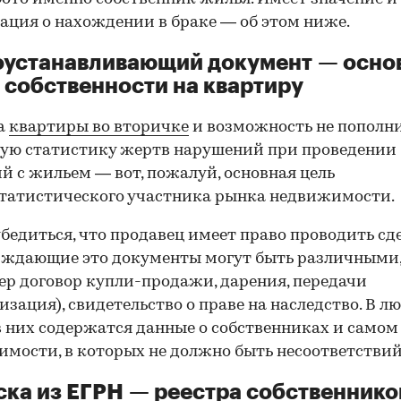
ция о нахождении в браке — об этом ниже.
оустанавливающий документ — осно
 собственности на квартиру
а
квартиры во вторичке
и возможность не пополн
ую статистику жертв нарушений при проведении
й с жильем — вот, пожалуй, основная цель
татистического участника рынка недвижимости.
00:00
/
00:00
бедиться, что продавец имеет право проводить сд
рждающие это документы могут быть различными
р договор купли-продажи, дарения, передачи
изация), свидетельство о праве на наследство. В л
в них содержатся данные о собственниках и самом
мости, в которых не должно быть несоответствий
ка из ЕГРН — реестра собственнико