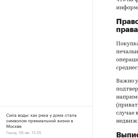
информа
Прав
права
Покупк
печальн
операци
среднес
Важно у
подтве
наприме
(приват
случае 
Сила воды: как река у дома стала
символом премиальной жизни в
недвижи
Москве
Город, 06 авг, 13:05
Выпис