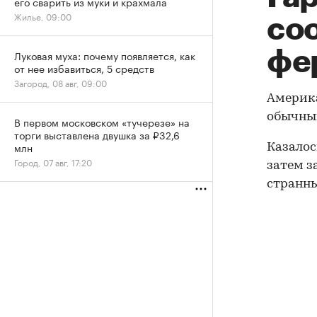
его сварить из муки и крахмала
Жилье, 09:00
со
фе
Луковая муха: почему появляется, как
от нее избавиться, 5 средств
Загород, 08 авг, 09:00
Америк
обычный
В первом московском «тучерезе» на
торги выставлена двушка за ₽32,6
млн
Казалос
Город, 07 авг, 17:20
затем з
странны