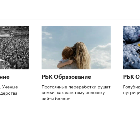
ние
РБК Образование
РБК С
. Ученые
Постоянные переработки рушат
Голубик
семьи: как занятому человеку
нутриц
идерства
найти баланс