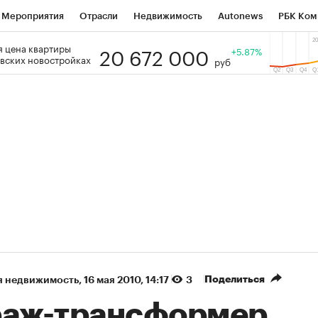
Мероприятия
Отрасли
Недвижимость
Autonews
РБК Ком
20 672 000
 цена квартиры
 РБК
РБК Образование
РБК Курсы
РБК Life
+5.87%
Тренды
Виз
вских новостройках
руб
ь
Крипто
РБК Бизнес-среда
Дискуссионный клуб
Исследо
зета
Спецпроекты СПб
Конференции СПб
Спецпроекты
кономика
Бизнес
Технологии и медиа
Финансы
Рынок на
(+86,07%)
(+31,26%)
5 450
АФК «Система» ₽12
Купить
К
ПСБ к 29.07.27
прогноз БКС к 15.07.27
Поделиться
я недвижимость
⁠,
16 мая 2010, 14:17
3
раж-трансформер