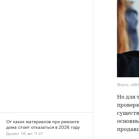
Фото: «И
Но для 
проверк
существ
От каких материалов при ремонте
основны
дома стоит отказаться в 2026 году
продав
Дизайн, 06 авг, 11:47