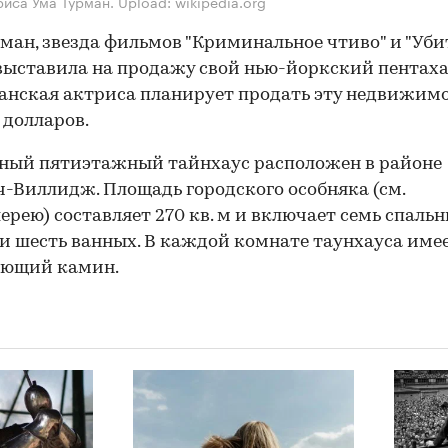
риса Ума Турман. Upload: wikipedia.org
ман, звезда фильмов "Криминальное чтиво" и "Уби
 выставила на продажу свой нью-йоркский пентаха
нская актриса планирует продать эту недвижимо
н долларов.
ный пятиэтажный тайнхаус расположен в районе
-Виллидж. Площадь городского особняка (см.
ерею) составляет 270 кв. м и включает семь спаль
и шесть ванных. В каждой комнате таунхауса име
ующий камин.