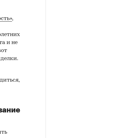
сть»
,
олетних
а и не
вот
сделки.
диться,
вание
ить