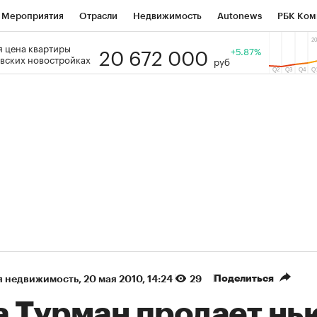
Мероприятия
Отрасли
Недвижимость
Autonews
РБК Ком
20 672 000
 цена квартиры
 РБК
РБК Образование
РБК Курсы
РБК Life
+5.87%
Тренды
Виз
вских новостройках
руб
ь
Крипто
РБК Бизнес-среда
Дискуссионный клуб
Исследо
зета
Спецпроекты СПб
Конференции СПб
Спецпроекты
кономика
Бизнес
Технологии и медиа
Финансы
Рынок на
(+90,76%)
(+34,79%)
5 450
АФК «Система» ₽12
Купить
з ПСБ к 29.07.27
прогноз БКС к 15.07.27
Поделиться
я недвижимость
⁠,
20 мая 2010, 14:24
29
а Турман продает нь