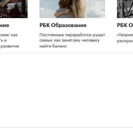
ние
РБК Образование
РБК О
ним: как
Постоянные переработки рушат
«Теория
ь и
семьи: как занятому человеку
раскры
а развитие
найти баланс