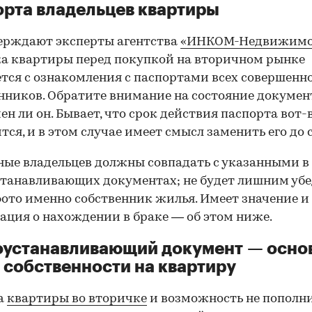
рта владельцев квартиры
ерждают эксперты агентства
«ИНКОМ-Недвижимо
а квартиры перед покупкой на вторичном рынке
тся с ознакомления с паспортами всех совершенн
нников. Обратите внимание на состояние документ
ен ли он. Бывает, что срок действия паспорта вот-
тся, и в этом случае имеет смысл заменить его до 
ные владельцев должны совпадать с указанными в
танавливающих документах; не будет лишним убе
фото именно собственник жилья. Имеет значение и
ция о нахождении в браке — об этом ниже.
оустанавливающий документ — осно
 собственности на квартиру
а
квартиры во вторичке
и возможность не пополн