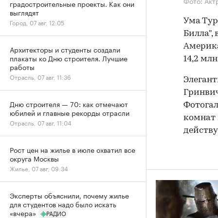
Фото: Акт
градостроительные проекты. Как они
выглядят
Ума Тур
Город, 07 авг, 12:05
Билла",
Америка
Архитекторы и студенты создали
плакаты ко Дню строителя. Лучшие
14,2 мл
работы
Отрасль, 07 авг, 11:36
Элегант
Гринвич
Дню строителя — 70: как отмечают
Фотогал
юбилей и главные рекорды отрасли
комнат 
Отрасль, 07 авг, 11:04
действ
Рост цен на жилье в июле охватил все
округа Москвы
Жилье, 07 авг, 09:34
Эксперты объяснили, почему жилье
для студентов надо было искать
«вчера»
РАДИО