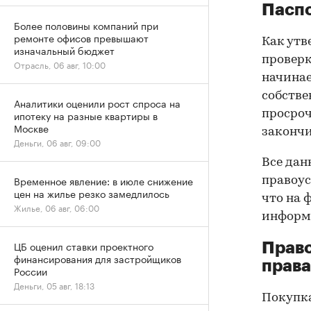
Паспо
Более половины компаний при
ремонте офисов превышают
Как утв
изначальный бюджет
проверк
Отрасль, 06 авг, 10:00
начинае
собстве
Аналитики оценили рост спроса на
просроч
ипотеку на разные квартиры в
Москве
закончи
Деньги, 06 авг, 09:00
Все дан
Временное явление: в июле снижение
правоус
цен на жилье резко замедлилось
что на 
Жилье, 06 авг, 06:00
информа
ЦБ оценил ставки проектного
Прав
финансирования для застройщиков
права
России
Деньги, 05 авг, 18:13
Покупк