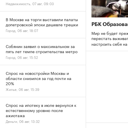
Недвижимость, 07 авг, 09:03
В Москве на торги выставили палаты
допетровской эпохи дешевле трешки
РБК Образова
Город, 06 авг, 18:07
Мир не будет преж
перестать выживат
настроить себя н
Собянин заявил о максимальном за
пять лет темпе строительства метро
Город, 06 авг, 15:52
Спрос на новостройки Москвы и
области снизился за год почти на
20%
Жилье, 06 авг, 15:39
Спрос на ипотеку в июле вернулся к
естественному уровню после
ажиотажа
Деньги, 06 авг, 13:32