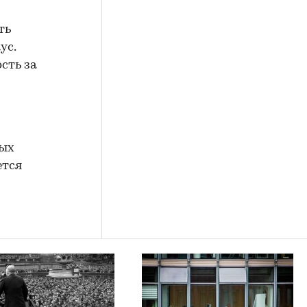
ть
ус.
сть за
ных
ется