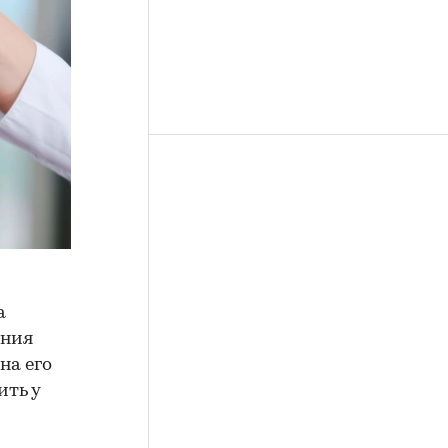
а
ения
на его
ить у