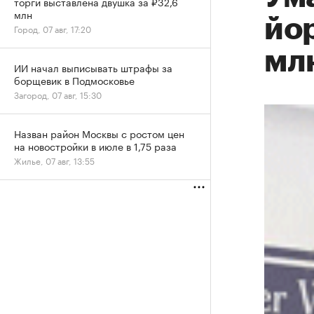
торги выставлена двушка за ₽32,6
млн
йор
Город, 07 авг, 17:20
мл
ИИ начал выписывать штрафы за
борщевик в Подмосковье
Загород, 07 авг, 15:30
Назван район Москвы с ростом цен
на новостройки в июле в 1,75 раза
Жилье, 07 авг, 13:55