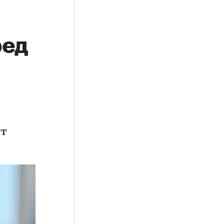
ред
ет