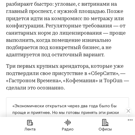
разбирают быстро: угловые, с витринами на
главный проспект, с нужной площадью. Позже
придется идти на компромисс по метражу или
конфигурации. Регуляторные требования — от
санитарных норм до лицензирования — проще
выполнить, когда помещение изначально
подбирается под конкретный бизнес, а не
адаптируется под остаточный вариант.
Три первых крупных арендатора, которые уже
подтвердили свое присутствие в «СберСити», —
«Гастроном Времена», «Кофемания» и TopGun —
сделали это осознанно.
«Экономически открыться через два года было бы
проще и приятнее. Но мы готовы принять эти риски
и, возможно, какое-то время работать не в плюс. Мы
рассматриваем это как инвестиции в будущее», —
Лента
Радио
Офисы
говорит Андрей Яковлев из «Гастронома Времена».