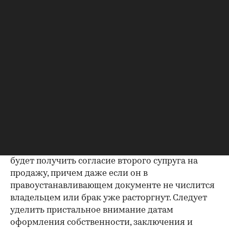
Несовпадение — повод к более углубленной
проверке.
Как отмечают в «ИНКОМ-Недвижимости», если в
выписке имеются сведения об обременениях на
квартиру (ипотека, арест и т.д.), следует
запросить у продавца дополнительные
документы, например о выплате ипотеки, чтобы
убедиться в отсутствии препятствий к сделке.
Согласие второй половины на
продажу
Если жилье приобреталось в браке, необходимо
будет получить согласие второго супруга на
продажу, причем даже если он в
правоустанавливающем документе не числится
владельцем или брак уже расторгнут. Следует
уделить пристальное внимание датам
оформления собственности, заключения и