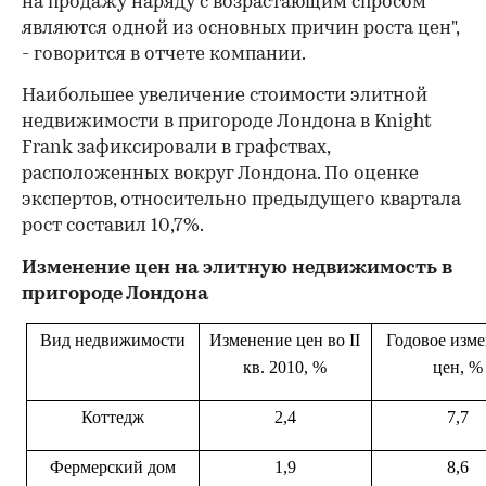
на продажу наряду с возрастающим спросом
являются одной из основных причин роста цен",
- говорится в отчете компании.
Наибольшее увеличение стоимости элитной
недвижимости в пригороде Лондона в Knight
Frank зафиксировали в графствах,
расположенных вокруг Лондона. По оценке
экспертов, относительно предыдущего квартала
рост составил 10,7%.
Изменение цен на элитную недвижимость в
пригороде Лондона
Вид недвижимости
Изменение цен
во II
Годовое
изме
кв. 2010, %
цен, %
Коттедж
2,4
7,7
Фермерский дом
1,9
8,6
00:00
/
00:00