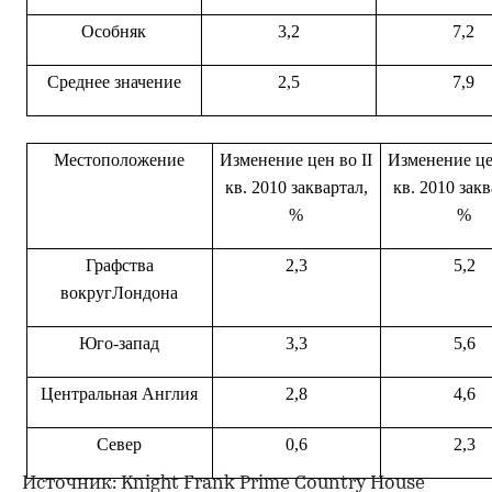
Особняк
3,2
7,2
Среднее значение
2,5
7,9
Местоположение
Изменение цен
во II
Изменение ц
кв. 2010 за
квартал,
кв. 2010 за
кв
%
%
Графства
2,3
5,2
вокруг
Лондона
Юго-запад
3,3
5,6
Центральная Англия
2,8
4,6
Север
0,6
2,3
Источник: Knight Frank Prime Country House