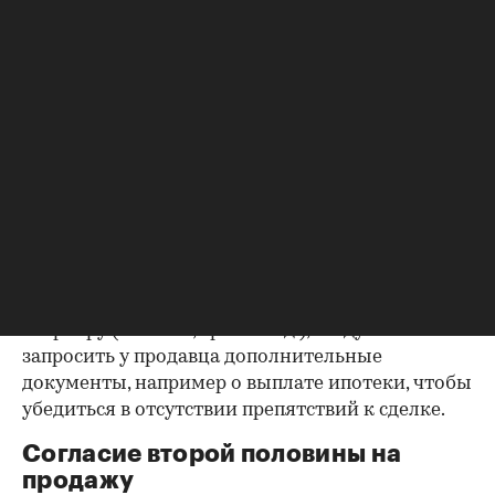
Выписка из ЕГРН — реестра
собственников
Выписка ЕГРН при покупке вторички содержит
актуальную информацию о квартире и ее
собственниках, не поленитесь сверить ее с
данными из прочих документов.
Несовпадение — повод к более углубленной
проверке.
Как отмечают в «ИНКОМ-Недвижимости», если в
выписке имеются сведения об обременениях на
квартиру (ипотека, арест и т.д.), следует
запросить у продавца дополнительные
документы, например о выплате ипотеки, чтобы
убедиться в отсутствии препятствий к сделке.
Согласие второй половины на
продажу