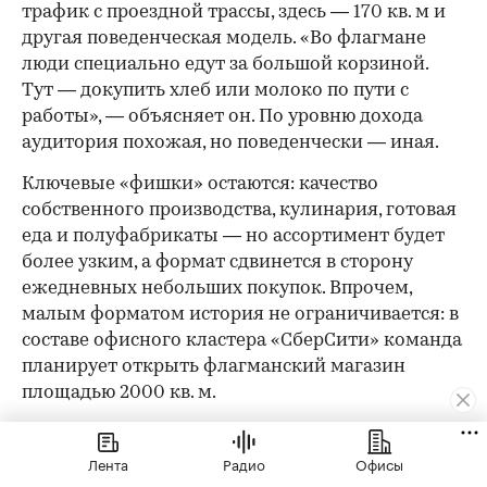
трафик с проездной трассы, здесь — 170 кв. м и
другая поведенческая модель. «Во флагмане
люди специально едут за большой корзиной.
Тут — докупить хлеб или молоко по пути с
работы», — объясняет он. По уровню дохода
аудитория похожая, но поведенчески — иная.
Ключевые «фишки» остаются: качество
собственного производства, кулинария, готовая
еда и полуфабрикаты — но ассортимент будет
более узким, а формат сдвинется в сторону
ежедневных небольших покупок. Впрочем,
малым форматом история не ограничивается: в
составе офисного кластера «СберСити» команда
планирует открыть флагманский магазин
площадью 2000 кв. м.
«Кофемания» выстраивает свое присутствие в
«СберСити» в той же логике индивидуального
Лента
Радио
Офисы
подхода. Для «СберСити» ключевыми