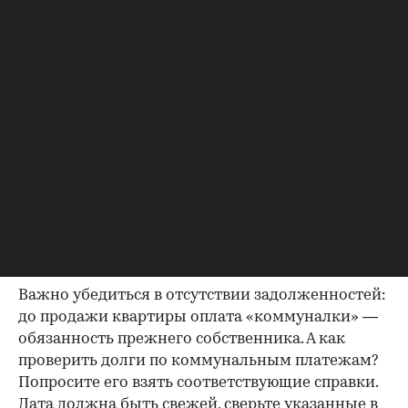
Идеально, если в жилище никто не
зарегистрирован. Верить на слово не стоит,
попросите продавца документально
подтвердить этот факт. Проверка прописанных в
квартире заключается в получении архивной
выписки из домовой книги — это даст
возможность убедиться, что вы не получите в
нагрузку жильцов, имеющих право пользования.
Справка об отсутствии
задолженности по коммунальным
платежам
Важно убедиться в отсутствии задолженностей:
до продажи квартиры оплата «коммуналки» —
обязанность прежнего собственника. А как
проверить долги по коммунальным платежам?
Попросите его взять соответствующие справки.
Дата должна быть свежей, сверьте указанные в