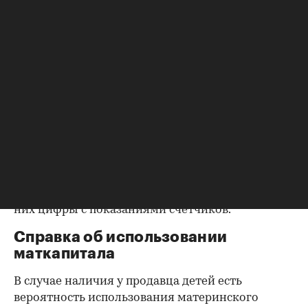
возможность убедиться, что вы не получите в
нагрузку жильцов, имеющих право пользования.
Справка об отсутствии
задолженности по коммунальным
платежам
Важно убедиться в отсутствии задолженностей:
до продажи квартиры оплата «коммуналки» —
обязанность прежнего собственника. А как
проверить долги по коммунальным платежам?
Попросите его взять соответствующие справки.
Дата должна быть свежей, сверьте указанные в
них цифры с показаниями счетчиков.
Справка об использовании
маткапитала
В случае наличия у продавца детей есть
вероятность использования материнского