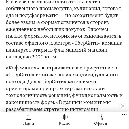
Ключевые «фишки» остаются: качество
собственного производства, кулинария, готовая
еда и полуфабрикаты — но ассортимент будет
более узким, а формат сдвинется в сторону
ежедневных небольших покупок. Впрочем,
малым форматом история не ограничивается: в
составе офисного кластера «СберСити» команда
планирует открыть флагманский магазин
площадью 2000 кв. м.
«Кофемания» выстраивает свое присутствие в
«СберСити» в той же логике индивидуального
подхода. Для «СберСити» ключевыми
ориентирами при проектировании стали
технологичность решений, функциональность и
лаконичность форм. «В данный момент мы
разрабатываем стратегию интеграции
искусственного интеллекта GigaChat, так как
Лента
Радио
Офисы
убеждены, что будущее ресторанов — за