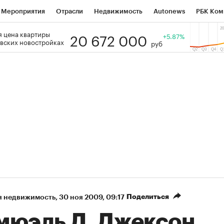
Мероприятия
Отрасли
Недвижимость
Autonews
РБК Ком
20 672 000
 цена квартиры
 РБК
РБК Образование
РБК Курсы
РБК Life
+5.87%
Тренды
Виз
вских новостройках
руб
ь
Крипто
РБК Бизнес-среда
Дискуссионный клуб
Исследо
зета
Спецпроекты СПб
Конференции СПб
Спецпроекты
кономика
Бизнес
Технологии и медиа
Финансы
Рынок на
Поделиться
я недвижимость
⁠,
30 ноя 2009, 09:17
мюэль Л. Джексон