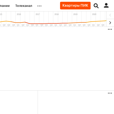
...
пании
Телеканал
ионеры
вания
личной валюты