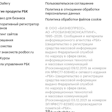
allery
Пользовательское соглашение
Политика в отношении обработки
гие продукты РБК
персональных данных
ако для бизнеса
Политика обработки файлов cookie
поративный регистратор
енов
© ООО «БИЗНЕСПРЕСС»,
АО «РОСБИЗНЕСКОНСАЛТИНГ»,
тинг сайтов
1995–2026
. Сообщения и материалы
.решения
информационного агентства «РБК»
(свидетельство о регистрации
комства
средства массовой информации
 знакомств podbor.ru
выдано Федеральной службой
по надзору в сфере связи,
 Курсы
информационных технологий
ла управления РБК
и массовых коммуникаций
(Роскомнадзор) 09.12.2015 за номером
ИА №ФС77-63848) и сетевого издания
«РБК» (свидетельство о регистрации
средства массовой информации
выдано Федеральной службой
по надзору в сфере связи,
информационных технологий
и массовых коммуникаций
(Роскомнадзор) 03.12.2021 за номером
ЭЛ №ФС77-82385) сопровождаются
пометкой «РБК».
realty@rbc.ru
18+