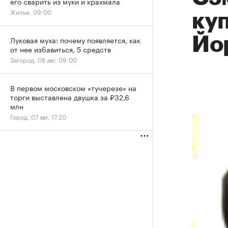
его сварить из муки и крахмала
Жилье, 09:00
куп
Йо
Луковая муха: почему появляется, как
от нее избавиться, 5 средств
Загород, 08 авг, 09:00
В первом московском «тучерезе» на
торги выставлена двушка за ₽32,6
млн
Город, 07 авг, 17:20