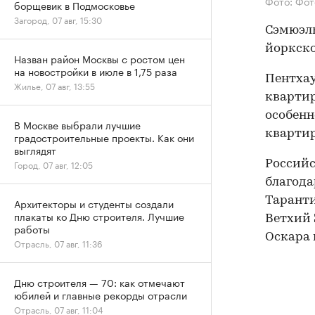
Фото: Фот
борщевик в Подмосковье
Загород, 07 авг, 15:30
Сэмюэль
йоркско
Назван район Москвы с ростом цен
на новостройки в июле в 1,75 раза
Пентхау
Жилье, 07 авг, 13:55
квартир
особенн
В Москве выбрали лучшие
квартир
градостроительные проекты. Как они
выглядят
Город, 07 авг, 12:05
Российс
благода
Таранти
Архитекторы и студенты создали
плакаты ко Дню строителя. Лучшие
Ветхий 
работы
Оскара 
Отрасль, 07 авг, 11:36
Дню строителя — 70: как отмечают
юбилей и главные рекорды отрасли
Отрасль, 07 авг, 11:04