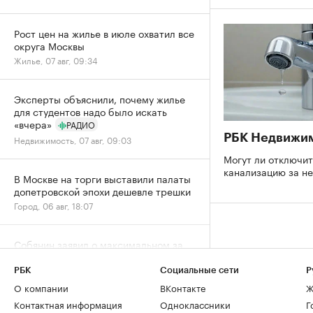
Рост цен на жилье в июле охватил все
округа Москвы
Жилье, 07 авг, 09:34
Эксперты объяснили, почему жилье
для студентов надо было искать
«вчера»
РАДИО
РБК Недвижи
Недвижимость, 07 авг, 09:03
Могут ли отключит
канализацию за н
В Москве на торги выставили палаты
допетровской эпохи дешевле трешки
Город, 06 авг, 18:07
Собянин заявил о максимальном за
пять лет темпе строительства метро
Город, 06 авг, 15:52
РБК
Социальные сети
Р
О компании
ВКонтакте
Ж
Контактная информация
Одноклассники
Г
Спрос на новостройки Москвы и