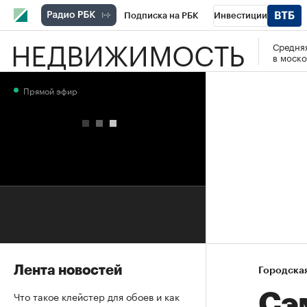
Подписка на РБК
Инвестиции
НЕДВИЖИМОСТЬ
Средняя
РБК Вино
Спорт
Школа управления
в моско
Национальные проекты
Город
Стил
Прямой эфир
Кредитные рейтинги
Франшизы
Га
Проверка контрагентов
Политика
Э
Лента новостей
Городска
Что такое клейстер для обоев и как
Сэ