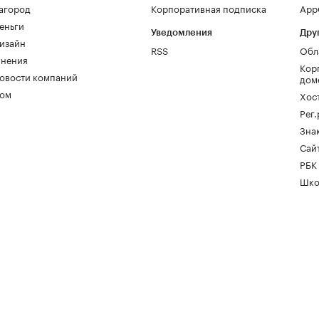
агород
Корпоративная подписка
AppG
еньги
Уведомления
Дру
изайн
RSS
Обл
нения
Кор
овости компаний
дом
ом
Хос
Рег
Зна
Сайт
РБК
Шко