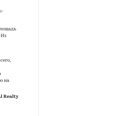
ю-
Площадь
 Из
сего,
о
ю на
l Realty