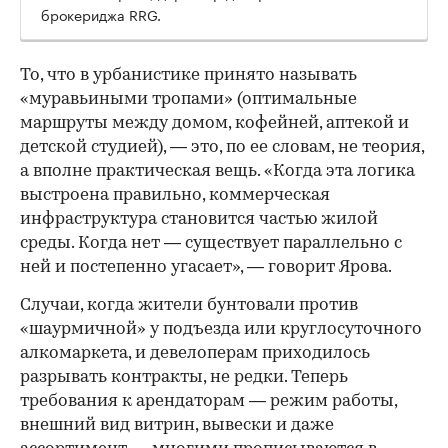
брокериджа RRG.
00:00
/
00:00
То, что в урбанистике принято называть
«муравьиными тропами» (оптимальные
маршруты между домом, кофейней, аптекой и
детской студией), — это, по ее словам, не теория,
а вполне практическая вещь. «Когда эта логика
выстроена правильно, коммерческая
инфраструктура становится частью жилой
среды. Когда нет — существует параллельно с
ней и постепенно угасает», — говорит Ярова.
Случаи, когда жители бунтовали против
«шаурмичной» у подъезда или круглосуточного
алкомаркета, и девелоперам приходилось
разрывать контракты, не редки. Теперь
требования к арендаторам — режим работы,
внешний вид витрин, вывески и даже