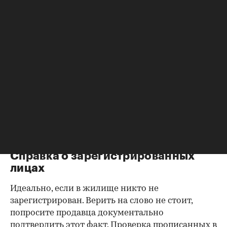
Согласие второй половины на
продажу
Если жилье приобреталось в браке, необходимо
будет получить согласие второго супруга на
продажу, причем даже если он в
правоустанавливающем документе не числится
владельцем или брак уже расторгнут. Следует
уделить пристальное внимание датам
оформления собственности, заключения и
расторжения брака.
Справка о зарегистрированных
лицах
Идеально, если в жилище никто не
зарегистрирован. Верить на слово не стоит,
попросите продавца документально
подтвердить этот факт. Проверка прописанных в