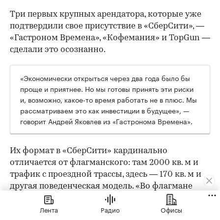
Три первых крупных арендатора, которые уже
подтвердили свое присутствие в «СберСити», —
«Гастроном Времена», «Кофемания» и TopGun —
сделали это осознанно.
«Экономически открыться через два года было бы
проще и приятнее. Но мы готовы принять эти риски
и, возможно, какое-то время работать не в плюс. Мы
рассматриваем это как инвестиции в будущее», —
говорит Андрей Яковлев из «Гастронома Времена».
Их формат в «СберСити» кардинально
отличается от флагманского: там 2000 кв. м и
трафик с проездной трассы, здесь — 170 кв. м и
другая поведенческая модель. «Во флагмане
люди специально едут за большой корзиной.
Лента
Радио
Офисы
Тут — докупить хлеб или молоко по пути с