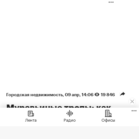
Городская недвижимость
⁠,
09 апр, 14:06
19 846
Муравьиные тропы: как
арендаторы формируют
Лента
Радио
Офисы
облик недвижимости