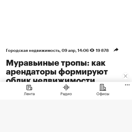
Городская недвижимость
⁠,
09 апр, 14:06
19 878
Муравьиные тропы: как
арендаторы формируют
облик недвижимости
Лента
Радио
Офисы
Рассказываем, как девелоперы
превратили первые этажи в актив,
почему случайные арендаторы больше
не проходят кастинг и что это меняет
для жителей, инвесторов и самих
арендаторов