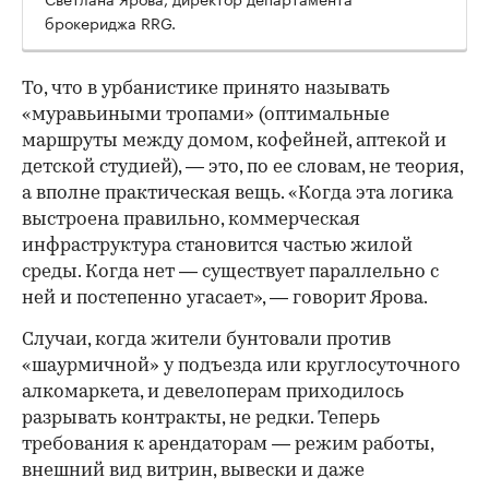
брокериджа RRG.
00:00
/
00:00
То, что в урбанистике принято называть
«муравьиными тропами» (оптимальные
маршруты между домом, кофейней, аптекой и
детской студией), — это, по ее словам, не теория,
а вполне практическая вещь. «Когда эта логика
выстроена правильно, коммерческая
инфраструктура становится частью жилой
среды. Когда нет — существует параллельно с
ней и постепенно угасает», — говорит Ярова.
Случаи, когда жители бунтовали против
«шаурмичной» у подъезда или круглосуточного
алкомаркета, и девелоперам приходилось
разрывать контракты, не редки. Теперь
требования к арендаторам — режим работы,
внешний вид витрин, вывески и даже