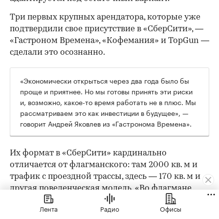
Три первых крупных арендатора, которые уже
подтвердили свое присутствие в «СберСити», —
«Гастроном Времена», «Кофемания» и TopGun —
сделали это осознанно.
«Экономически открыться через два года было бы
проще и приятнее. Но мы готовы принять эти риски
и, возможно, какое-то время работать не в плюс. Мы
рассматриваем это как инвестиции в будущее», —
говорит Андрей Яковлев из «Гастронома Времена».
Их формат в «СберСити» кардинально
отличается от флагманского: там 2000 кв. м и
трафик с проездной трассы, здесь — 170 кв. м и
другая поведенческая модель. «Во флагмане
люди специально едут за большой корзиной.
Лента
Радио
Офисы
Тут — докупить хлеб или молоко по пути с