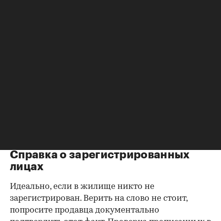
убедиться в отсутствии препятствий к сделке.
Согласие второй половины на
продажу
Если жилье приобреталось в браке, необходимо
будет получить согласие второго супруга на
продажу, причем даже если он в
правоустанавливающем документе не числится
владельцем или брак уже расторгнут. Следует
уделить пристальное внимание датам
оформления собственности, заключения и
расторжения брака.
Справка о зарегистрированных
лицах
Идеально, если в жилище никто не
зарегистрирован. Верить на слово не стоит,
попросите продавца документально