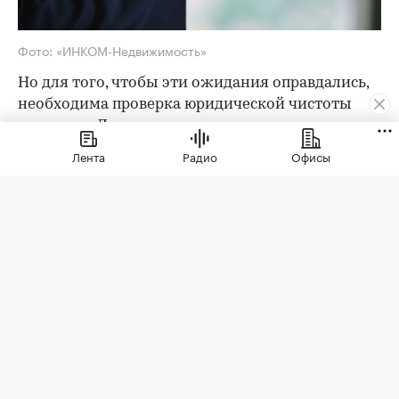
Фото: «ИНКОМ-Недвижимость»
Но для того, чтобы эти ожидания оправдались,
необходима проверка юридической чистоты
квартиры. Для ее проведения существует
определенный чек-лист; давайте остановимся
Лента
Радио
Офисы
на его основных пунктах. Итак, какие
документы следует попросить у продавца?
Паспорта владельцев квартиры
Как утверждают эксперты агентства
«ИНКОМ-
Недвижимость»
, проверка квартиры перед
покупкой на вторичном рынке начинается с
ознакомления с паспортами всех
совершеннолетних собственников. Обратите
внимание на состояние документа и не
просрочен ли он. Бывает, что срок действия