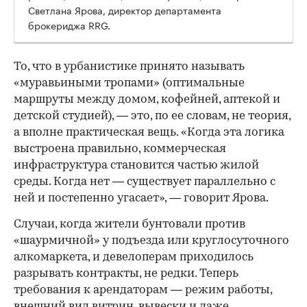
Светлана Ярова, директор департамента
брокериджа RRG.
00:00
/
00:00
То, что в урбанистике принято называть
«муравьиными тропами» (оптимальные
маршруты между домом, кофейней, аптекой и
детской студией), — это, по ее словам, не теория,
а вполне практическая вещь. «Когда эта логика
выстроена правильно, коммерческая
инфраструктура становится частью жилой
среды. Когда нет — существует параллельно с
ней и постепенно угасает», — говорит Ярова.
Случаи, когда жители бунтовали против
«шаурмичной» у подъезда или круглосуточного
алкомаркета, и девелоперам приходилось
разрывать контракты, не редки. Теперь
требования к арендаторам — режим работы,
внешний вид витрин, вывески и даже