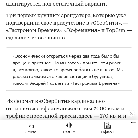
адаптируется под остаточный вариант.
Три первых крупных арендатора, которые уже
подтвердили свое присутствие в «СберСити», —
«Гастроном Времена», «Кофемания» и TopGun —
сделали это осознанно.
«Экономически открыться через два года было бы
проще и приятнее. Но мы готовы принять эти риски
и, возможно, какое-то время работать не в плюс. Мы
рассматриваем это как инвестиции в будущее», —
говорит Андрей Яковлев из «Гастронома Времена».
Их формат в «СберСити» кардинально
отличается от флагманского: там 2000 кв. м и
трафик с проездной трассы, здесь — 170 кв. м и
другая поведенческая модель. «Во флагмане
Лента
Радио
Офисы
люди специально едут за большой корзиной.