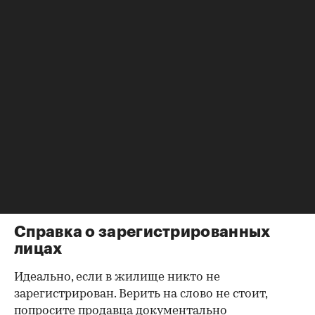
убедиться в отсутствии препятствий к сделке.
Согласие второй половины на
продажу
Если жилье приобреталось в браке, необходимо
будет получить согласие второго супруга на
продажу, причем даже если он в
правоустанавливающем документе не числится
владельцем или брак уже расторгнут. Следует
уделить пристальное внимание датам
оформления собственности, заключения и
расторжения брака.
Справка о зарегистрированных
лицах
Идеально, если в жилище никто не
зарегистрирован. Верить на слово не стоит,
попросите продавца документально