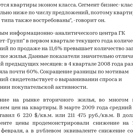
тся квартиры эконом класса. Сегмент бизнес-клас
льно ниже по числу предложений, поэтому кварт
 типа также востребованы", -говорит он.
ным информационно-аналитического центра ГК
ет-Групп" в первом квартале текущего года колич
ий по продаже на 11,6% превышает количество за
пке жилья. Данные показатели значительно отлич
й предыдущих месяцев: в 4 квартале 2008 года ра
яла почти 60%. Сокращение разницы по мотивам
ий свидетельствует о выравнивании спроса и
нии покупательской активности.
ние на рынке вторичного жилья, во многом 
ем цен на квартиры. В марте 2009 года средний
тавил 6 220 $/кв.м. или 211 475 руб./кв.м. В до
ленте цены продемонстрировали снижение на 
февраля, а в рублевом эквиваленте снижение с