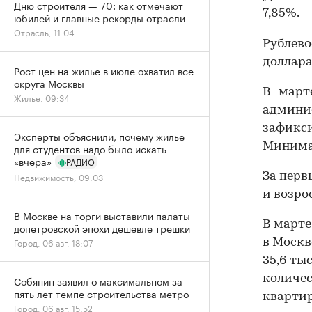
Дню строителя — 70: как отмечают
7,85%.
юбилей и главные рекорды отрасли
Отрасль, 11:04
Рублев
доллара
Рост цен на жилье в июле охватил все
округа Москвы
В март
Жилье, 09:34
админ
зафикс
Эксперты объяснили, почему жилье
Минимал
для студентов надо было искать
«вчера»
РАДИО
Недвижимость, 09:03
За перв
и возро
В Москве на торги выставили палаты
В марте
допетровской эпохи дешевле трешки
Город, 06 авг, 18:07
в Москв
35,6 ты
количес
Собянин заявил о максимальном за
пять лет темпе строительства метро
квартир
Город, 06 авг, 15:52