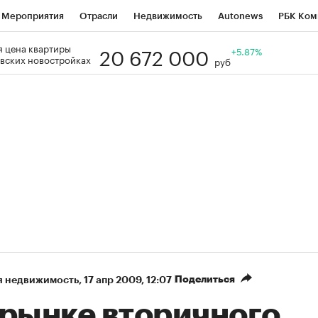
Мероприятия
Отрасли
Недвижимость
Autonews
РБК Ком
20 672 000
 цена квартиры
Образование
РБК Курсы
РБК Life
Тренды
+5.87%
Визионеры
Н
вских новостройках
руб
Дискуссионный клуб
Исследования
Кредитные рейтинги
Фр
Спецпроекты
Проверка контрагентов
Политика
Экономи
к наличной валюты
Поделиться
я недвижимость
⁠,
17 апр 2009, 12:07
 рынке вторичного