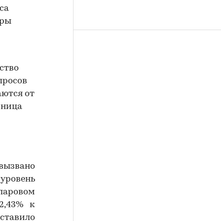
са
иры
ество
просов
аются от
зница
вызвано
 уровень
лларовом
2,43% к
оставило