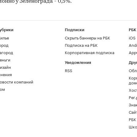
онно у Зеленограда - 0,5%.
убрики
Подписки
РБК
илье
Скрыть баннеры на РБК
iOS
ород
Подписка на РБК
And
агород
Корпоративная подписка
AppG
еньги
Уведомления
Дру
изайн
RSS
Обл
нения
Кор
овости компаний
дом
ом
Хос
Рег
Зна
Сайт
РБК
Шко