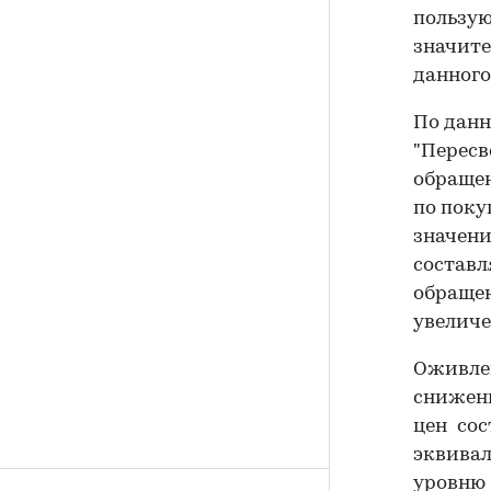
пользую
значите
данного
По дан
"Пересв
обращен
по поку
значени
составл
обращен
увеличе
Оживле
снижени
цен сос
эквива
уровню 