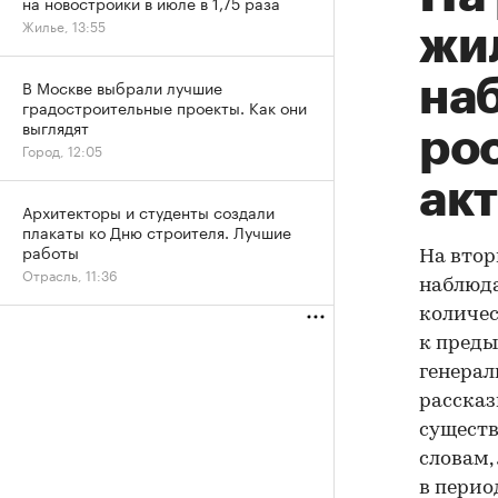
на новостройки в июле в 1,75 раза
Жилье, 13:55
жи
на
В Москве выбрали лучшие
градостроительные проекты. Как они
выглядят
ро
Город, 12:05
ак
Архитекторы и студенты создали
плакаты ко Дню строителя. Лучшие
работы
На втор
Отрасль, 11:36
наблюда
количес
к преды
генерал
рассказ
существ
словам,
в перио