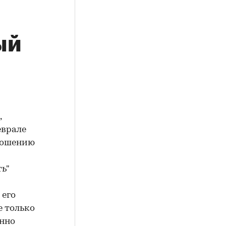
ый
,
еврале
тношению
ь"
 его
е только
онно