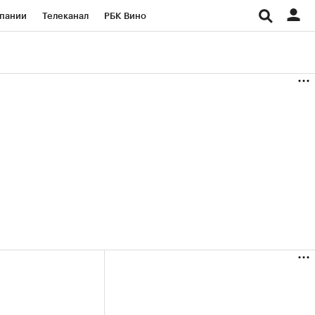
пании
Телеканал
РБК Вино
ациональные проекты
Город
аншизы
Газета
ка
Бизнес