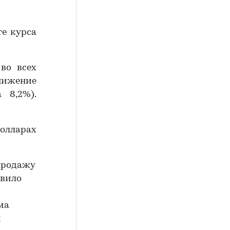
е курса
во всех
ижение
 8,2%).
долларах
 продажу
авило
ма
я