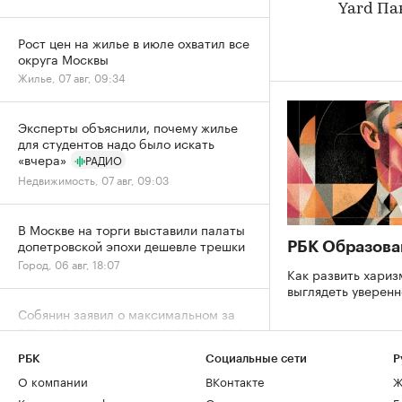
Yard Па
Рост цен на жилье в июле охватил все
округа Москвы
Жилье, 07 авг, 09:34
Эксперты объяснили, почему жилье
для студентов надо было искать
«вчера»
РАДИО
Недвижимость, 07 авг, 09:03
В Москве на торги выставили палаты
допетровской эпохи дешевле трешки
РБК Образова
Город, 06 авг, 18:07
Как развить хариз
выглядеть уверен
Собянин заявил о максимальном за
пять лет темпе строительства метро
Город, 06 авг, 15:52
РБК
Социальные сети
Р
О компании
ВКонтакте
Ж
Спрос на новостройки Москвы и