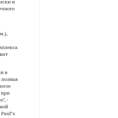
иски и
ечного
.),
мплекса
авит
ли в
а полная
ногое
 при
", -
жной
Paul"s