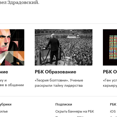
вел Здрадовский.
ние
РБК Образование
РБК О
му и
«Теория болтовни». Ученые
«Ген ус
нее в общении
раскрыли тайну лидерства
карьеру
убрики
Подписки
РБК
илье
Скрыть баннеры на РБК
iOS