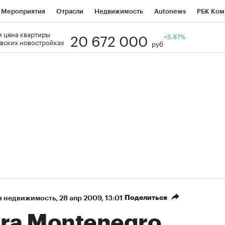
Мероприятия
Отрасли
Недвижимость
Autonews
РБК Ком
20 672 000
 цена квартиры
Образование
РБК Курсы
РБК Life
Тренды
+5.87%
Визионеры
Н
вских новостройках
руб
Дискуссионный клуб
Исследования
Кредитные рейтинги
Фр
Спецпроекты
Проверка контрагентов
Политика
Экономи
к наличной валюты
Поделиться
я недвижимость
⁠,
28 апр 2009, 13:01
tra Montenegro