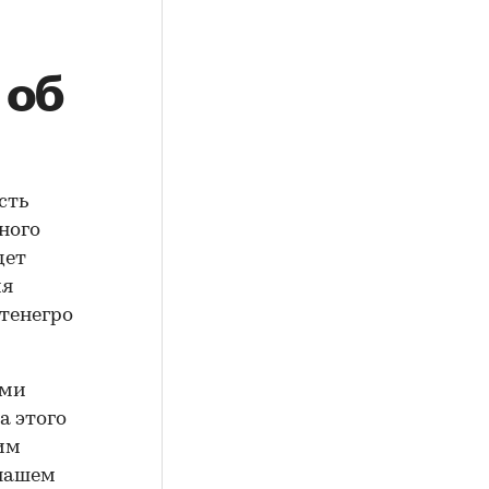
 об
сть
ного
дет
ия
тенегро
ими
а этого
чим
 нашем