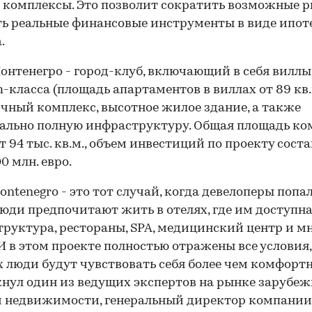
 комплексы. Это позволит сократить возможные р
ь реальные финансовые инструменты в виде ипот
.
онтенегро - город-клуб, включающий в себя виллы
-класса (площадь апартаментов в виллах от 89 кв.м
чный комплекс, высотное жилое здание, а также
льно полную инфраструктуру. Общая площадь ко
т 94 тыс. кв.м., объем инвестиций по проекту сост
0 млн. евро.
Montenegro - это тот случай, когда девелоперы попа
Люди предпочитают жить в отелях, где им доступн
руктура, рестораны, SPA, медицинский центр и м
 И в этом проекте полностью отражены все условия,
 люди будут чувствовать себя более чем комфортно
нул один из ведущих экспертов на рынке зарубе
 недвижимости, генеральный директор компании 