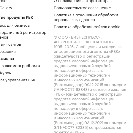
roid
О соблюдении авторских прав
allery
Пользовательское соглашение
Политика в отношении обработки
гие продукты РБК
персональных данных
ако для бизнеса
Политика обработки файлов cookie
поративный регистратор
енов
© ООО «БИЗНЕСПРЕСС»,
АО «РОСБИЗНЕСКОНСАЛТИНГ»,
тинг сайтов
1995–2026
. Сообщения и материалы
.решения
информационного агентства «РБК»
(свидетельство о регистрации
комства
средства массовой информации
 знакомств podbor.ru
выдано Федеральной службой
по надзору в сфере связи,
 Курсы
информационных технологий
ла управления РБК
и массовых коммуникаций
(Роскомнадзор) 09.12.2015 за номером
ИА №ФС77-63848) и сетевого издания
«РБК» (свидетельство о регистрации
средства массовой информации
выдано Федеральной службой
по надзору в сфере связи,
информационных технологий
и массовых коммуникаций
(Роскомнадзор) 03.12.2021 за номером
ЭЛ №ФС77-82385) сопровождаются
пометкой «РБК».