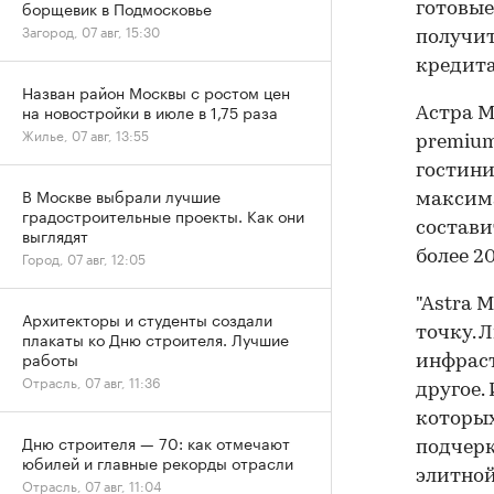
борщевик в Подмосковье
готовые
Загород, 07 авг, 15:30
получит
кредита
Назван район Москвы с ростом цен
на новостройки в июле в 1,75 раза
Астра М
Жилье, 07 авг, 13:55
premium
гостини
В Москве выбрали лучшие
максима
градостроительные проекты. Как они
состави
выглядят
Город, 07 авг, 12:05
более 20
"Аstra 
Архитекторы и студенты создали
точку. 
плакаты ко Дню строителя. Лучшие
работы
инфраст
Отрасль, 07 авг, 11:36
другое.
которых
Дню строителя — 70: как отмечают
подчерк
юбилей и главные рекорды отрасли
элитной
Отрасль, 07 авг, 11:04