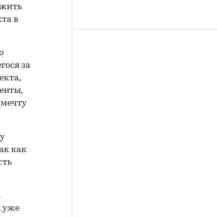
ожить
кта в
о
гося за
екта,
енты,
 мечту
у
ак как
сть
а
а уже