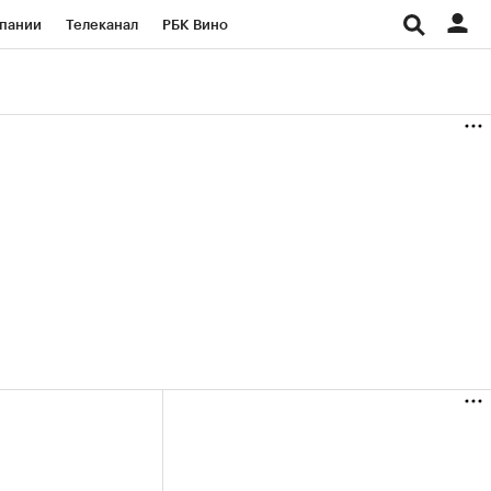
пании
Телеканал
РБК Вино
ациональные проекты
Город
аншизы
Газета
ка
Бизнес