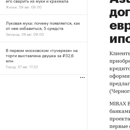
его сварить из муки и крахмала
Жилье, 09 авг, 09:00
до
ев
Луковая муха: почему появляется, как
от нее избавиться, 5 средств
Загород, 08 авг, 09:00
ип
В первом московском «тучерезе» на
Клиент
торги выставлена двушка за ₽32,6
млн
приобре
Город, 07 авг, 17:20
кредито
оформит
предлаг
(Черног
MIRAX B
банками
проекта
первые 