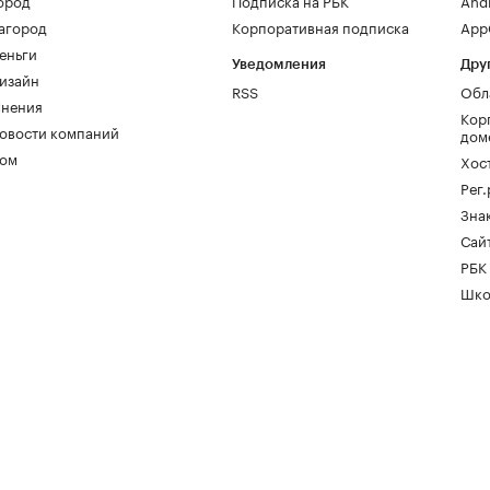
ород
Подписка на РБК
And
агород
Корпоративная подписка
AppG
еньги
Уведомления
Дру
изайн
RSS
Обл
нения
Кор
овости компаний
дом
ом
Хос
Рег
Зна
Сайт
РБК
Шко