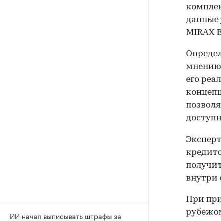
комплек
данные 
MIRAX B
Определ
мнению 
его реа
концепц
позволя
доступн
Эксперт
кредито
получит
внутри 
При пр
рубежом
ИИ начал выписывать штрафы за