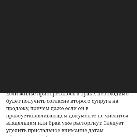
Несовпадение — повод к более углубленной
проверке.
Как отмечают в «ИНКОМ-Недвижимости», если в
выписке имеются сведения об обременениях на
квартиру (ипотека, арест и т.д.), следует
запросить у продавца дополнительные
документы, например о выплате ипотеки, чтобы
убедиться в отсутствии препятствий к сделке.
Согласие второй половины на
продажу
Если жилье приобреталось в браке, необходимо
будет получить согласие второго супруга на
продажу, причем даже если он в
правоустанавливающем документе не числится
владельцем или брак уже расторгнут. Следует
уделить пристальное внимание датам