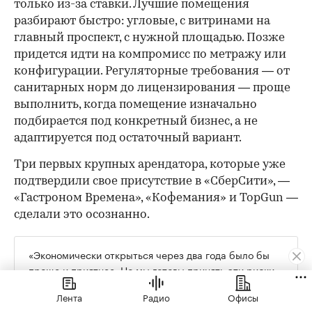
только из-за ставки. Лучшие помещения
разбирают быстро: угловые, с витринами на
главный проспект, с нужной площадью. Позже
придется идти на компромисс по метражу или
конфигурации. Регуляторные требования — от
санитарных норм до лицензирования — проще
выполнить, когда помещение изначально
подбирается под конкретный бизнес, а не
адаптируется под остаточный вариант.
Три первых крупных арендатора, которые уже
подтвердили свое присутствие в «СберСити», —
«Гастроном Времена», «Кофемания» и TopGun —
сделали это осознанно.
«Экономически открыться через два года было бы
проще и приятнее. Но мы готовы принять эти риски
и, возможно, какое-то время работать не в плюс. Мы
Лента
Радио
Офисы
рассматриваем это как инвестиции в будущее», —