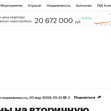
Мероприятия
Отрасли
Недвижимость
Autonews
РБК Ком
20 672 000
 цена квартиры
 РБК
РБК Образование
РБК Курсы
РБК Life
+5.87%
Тренды
Виз
вских новостройках
руб
ь
Крипто
РБК Бизнес-среда
Дискуссионный клуб
Исследо
зета
Спецпроекты СПб
Конференции СПб
Спецпроекты
кономика
Бизнес
Технологии и медиа
Финансы
Рынок на
(+87,06%)
(+31,87%)
₽5 450
АФК «Система» ₽12
Купить
з ПСБ к 29.07.27
прогноз БКС к 15.07.27
Поделиться
я недвижимость
⁠,
05 мар 2009, 05:12
2
ны на вторичную