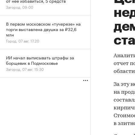
от нее избавиться, 5 средств
Загород, 09:00
не
де
В первом московском «тучерезе» на
торги выставлена двушка за ₽32,6
млн
ст
Город, 07 авг, 17:20
Аналит
ИИ начал выписывать штрафы за
борщевик в Подмосковье
отчет 
Загород, 07 авг, 15:30
области 
За эту 
на прод
составл
кирпичн
Стоимос
в элитн