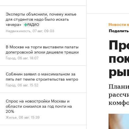
Эксперты объяснили, почему жилье
для студентов надо было искать
«вчера»
РАДИО
Новости 
Недвижимость, 07 авг, 09:03
Поделить
Пр
В Москве на торги выставили палаты
допетровской эпохи дешевле трешки
по
Город, 06 авг, 18:07
ры
Собянин заявил о максимальном за
пять лет темпе строительства метро
Город, 06 авг, 15:52
Плани
рассч
Спрос на новостройки Москвы и
комфо
области снизился за год почти на
20%
Жилье, 06 авг, 15:39