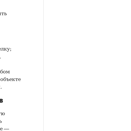
ить
елку;
,
юбом
 объекте
.
в
ую
ь
ие —