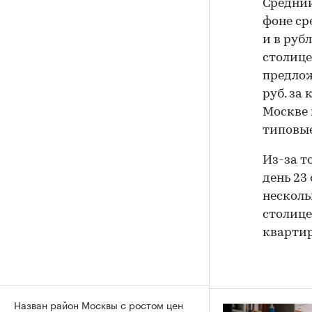
Средний
фоне ср
и в руб
столице 
предлож
руб. за 
Москве 
типовые
Из-за т
день 23
несколь
столице
квартир
Назван район Москвы с ростом цен