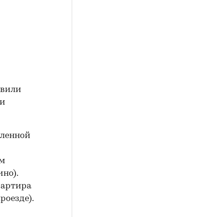
овили
 и
вленной
ом
но).
вартира
роезде).