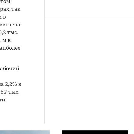
этом
рах, так
и в
няя цена
,2 тыс.
. м в
наиболее
рабочий
а 2,2% в
5,7 тыс.
ти.