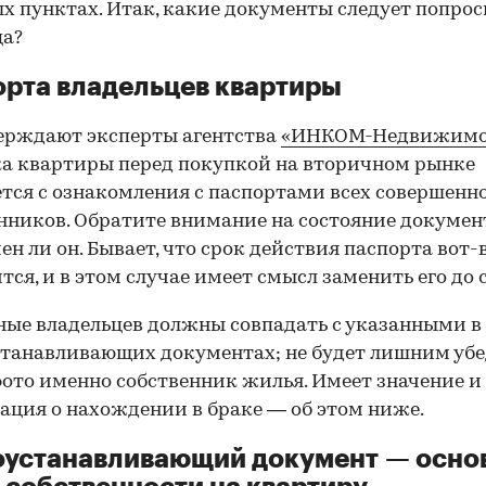
х пунктах. Итак, какие документы следует попрос
ца?
рта владельцев квартиры
ерждают эксперты агентства
«ИНКОМ-Недвижимо
а квартиры перед покупкой на вторичном рынке
тся с ознакомления с паспортами всех совершенн
нников. Обратите внимание на состояние документ
ен ли он. Бывает, что срок действия паспорта вот-
тся, и в этом случае имеет смысл заменить его до 
ные владельцев должны совпадать с указанными в
танавливающих документах; не будет лишним убе
фото именно собственник жилья. Имеет значение и
ция о нахождении в браке — об этом ниже.
оустанавливающий документ — осно