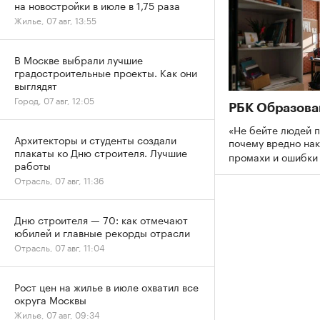
на новостройки в июле в 1,75 раза
Жилье, 07 авг, 13:55
В Москве выбрали лучшие
градостроительные проекты. Как они
выглядят
Город, 07 авг, 12:05
РБК Образова
«Не бейте людей п
Архитекторы и студенты создали
почему вредно нак
плакаты ко Дню строителя. Лучшие
промахи и ошибк
работы
Отрасль, 07 авг, 11:36
Дню строителя — 70: как отмечают
юбилей и главные рекорды отрасли
Отрасль, 07 авг, 11:04
Рост цен на жилье в июле охватил все
округа Москвы
Жилье, 07 авг, 09:34