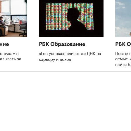
ние
РБК Образование
РБК О
о рукам»:
«Ген успеха»: влияет ли ДНК на
Постоя
азывать за
семьи: 
карьеру и доход
и
найти 