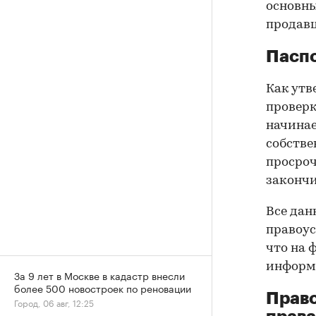
основны
продав
Паспо
Как утв
проверк
начинае
собстве
просроч
закончи
Все дан
правоус
что на 
информа
За 9 лет в Москве в кадастр внесли
более 500 новостроек по реновации
Прав
Город, 06 авг, 12:25