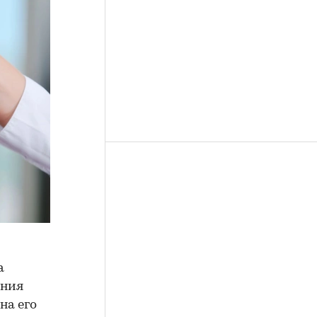
а
ения
на его