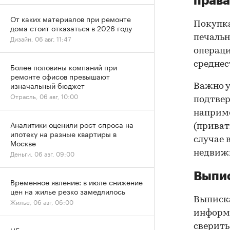
права
От каких материалов при ремонте
Покупк
дома стоит отказаться в 2026 году
печальн
Дизайн, 06 авг, 11:47
операци
среднес
Более половины компаний при
ремонте офисов превышают
изначальный бюджет
Важно у
Отрасль, 06 авг, 10:00
подтве
наприме
Аналитики оценили рост спроса на
(приват
ипотеку на разные квартиры в
случае 
Москве
недвижи
Деньги, 06 авг, 09:00
Выпис
Временное явление: в июле снижение
цен на жилье резко замедлилось
Выписка
Жилье, 06 авг, 06:00
информа
сверить