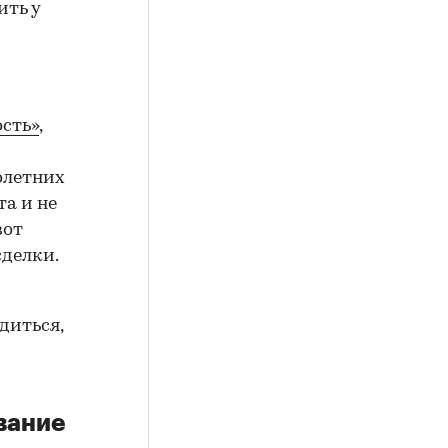
ить у
сть»
,
олетних
а и не
вот
сделки.
диться,
вание