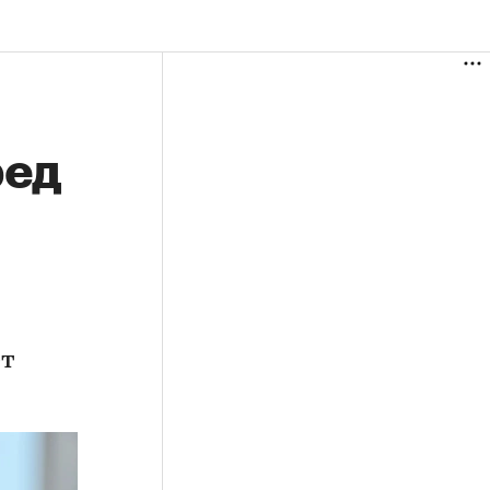
ред
ет