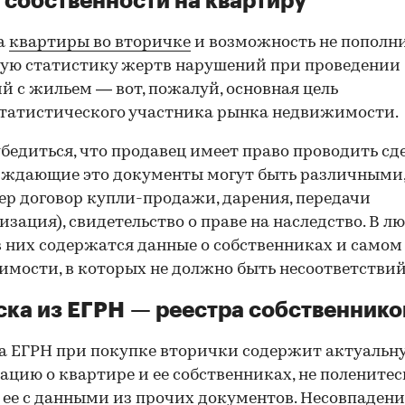
 собственности на квартиру
а
квартиры во вторичке
и возможность не пополн
ую статистику жертв нарушений при проведении
й с жильем — вот, пожалуй, основная цель
татистического участника рынка недвижимости.
00:00
/
00:00
бедиться, что продавец имеет право проводить сд
рждающие это документы могут быть различными
р договор купли-продажи, дарения, передачи
изация), свидетельство о праве на наследство. В л
в них содержатся данные о собственниках и самом
мости, в которых не должно быть несоответствий
ка из ЕГРН — реестра собственнико
 ЕГРН при покупке вторички содержит актуальн
цию о квартире и ее собственниках, не поленитес
 ее с данными из прочих документов. Несовпаден