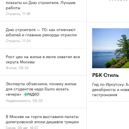
плакаты ко Дню строителя. Лучшие
работы
Отрасль, 11:36
Дню строителя — 70: как отмечают
юбилей и главные рекорды отрасли
Отрасль, 11:04
Рост цен на жилье в июле охватил все
округа Москвы
Жилье, 09:34
РБК Стиль
Эксперты объяснили, почему жилье
Гид по Иркутску: Б
для студентов надо было искать
декабристы и нов
«вчера»
гастрономия
РАДИО
Недвижимость, 09:03
В Москве на торги выставили палаты
допетровской эпохи дешевле трешки
Город, 06 авг, 18:07