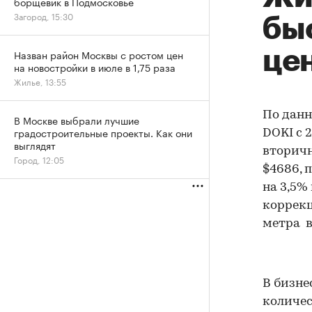
борщевик в Подмосковье
Загород, 15:30
быс
це
Назван район Москвы с ростом цен
на новостройки в июле в 1,75 раза
Жилье, 13:55
По данн
В Москве выбрали лучшие
градостроительные проекты. Как они
DOKI c 
выглядят
вторичн
Город, 12:05
$4686, 
на 3,5%
коррекц
метра в
В бизне
количес