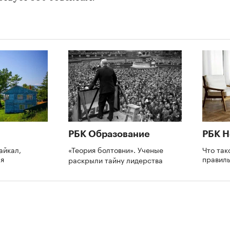
РБК Образование
РБК 
айкал,
«Теория болтовни». Ученые
Что так
ая
правил
раскрыли тайну лидерства