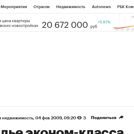
Мероприятия
Отрасли
Недвижимость
Autonews
РБК Ком
20 672 000
 цена квартиры
 РБК
РБК Образование
РБК Курсы
РБК Life
+5.87%
Тренды
Виз
вских новостройках
руб
ь
Крипто
РБК Бизнес-среда
Дискуссионный клуб
Исследо
зета
Спецпроекты СПб
Конференции СПб
Спецпроекты
кономика
Бизнес
Технологии и медиа
Финансы
Рынок на
(+9,58%)
«Северсталь» ₽700
НОВАТЭК ₽1 400
Купить
прогноз КИТ Финанс к 20.07.27
прогноз SberCIB к
Поделиться
я недвижимость
⁠,
04 фев 2009, 09:20
3
лье эконом-класса