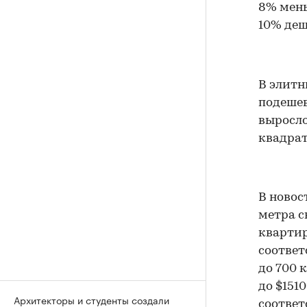
8% мень
10% деш
В элитн
подешев
выросло
квадрат
В новос
метра с
квартир
соответ
до 700 
до $151
Архитекторы и студенты создали
соответ