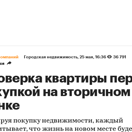
компаний
Городская недвижимость
⁠,
25 мая, 16:36
36 791
ся
оверка квартиры пе
купкой на вторичном
нке
руя покупку недвижимости, каждый
итывает, что жизнь на новом месте буд