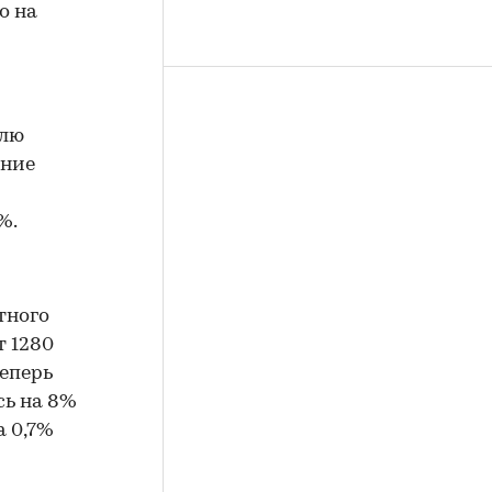
о на
елю
ение
%.
тного
т 1280
теперь
сь на 8%
а 0,7%