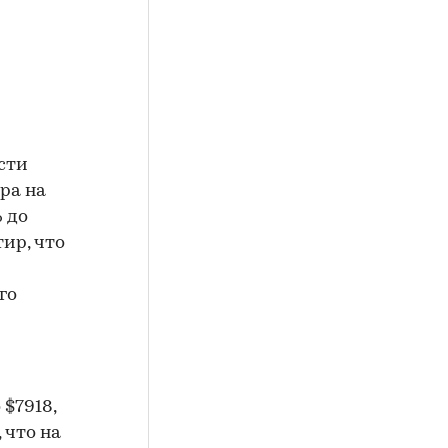
сти
ра на
 до
тир, что
го
 $7918,
 что на