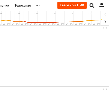
...
пании
Телеканал
ионеры
вания
личной валюты
(+38,59%)
(+31,2%)
«Русагро» ₽120
Купить
Купить
 27.07.27
прогноз ПСБ к 26.07.27