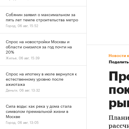
Собянин заявил о максимальном за
пять лет темпе строительства метро
Город, 06 авг, 15:52
Спрос на новостройки Москвы и
области снизился за год почти на
20%
Новости 
Жилье, 06 авг, 15:39
Поделить
Пр
Спрос на ипотеку в июле вернулся к
естественному уровню после
ажиотажа
по
Деньги, 06 авг, 13:32
ры
Сила воды: как река у дома стала
символом премиальной жизни в
Москве
Плани
Город, 06 авг, 13:05
рассч