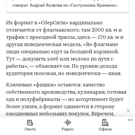
говорит Андрей Яковлев из «Гастронома Времена».
Их формат в «СберСити» кардинально
отличается от флагманского: там 2000 кв. м и
трафик с проездной трассы, здесь — 170 кв. м и
другая поведенческая модель. «Во флагмане
люди специально едут за большой корзиной.
Тут — докупить хлеб или молоко по пути с
работы», — объясняет он. По уровню дохода
аудитория похожая, но поведенчески — иная.
Ключевые «фишки» остаются: качество
собственного производства, кулинария, готовая
еда и полуфабрикаты — но ассортимент будет
более узким, а формат сдвинется в сторону
ежедневных небольших покупок. Впрочем,
малым форматом история не ограничивается: в
Лента
Радио
Офисы
составе офисного кластера «СберСити» команда