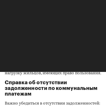
оформления собственности, заключения и
расторжения брака.
Справка о зарегистрированных
лицах
Идеально, если в жилище никто не
зарегистрирован. Верить на слово не стоит,
попросите продавца документально
подтвердить этот факт. Проверка прописанных в
квартире заключается в получении архивной
выписки из домовой книги — это даст
возможность убедиться, что вы не получите в
нагрузку жильцов, имеющих право пользования.
Справка об отсутствии
задолженности по коммунальным
платежам
Важно убедиться в отсутствии задолженностей: