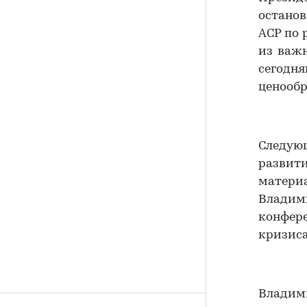
останов
АСР по 
из важ
сегод
ценообр
Следую
развит
матери
Владим
конфер
кризиса
Влади