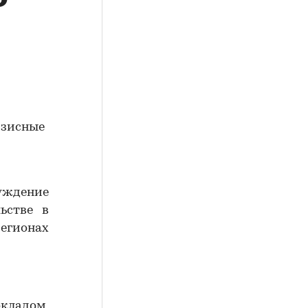
изисные
уждение
ьстве в
егионах
кладом,