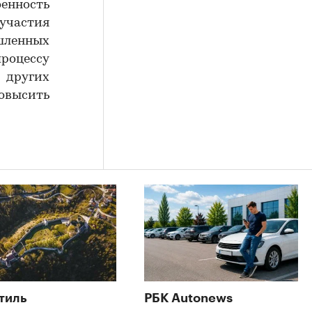
нность
участия
шленных
роцессу
 других
овысить
тиль
РБК Autonews