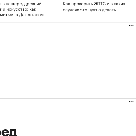
я в пещере, древний
Как проверить ЭПТС и в каких
 и искусство: как
случаях это нужно делать
омиться с Дагестаном
ред