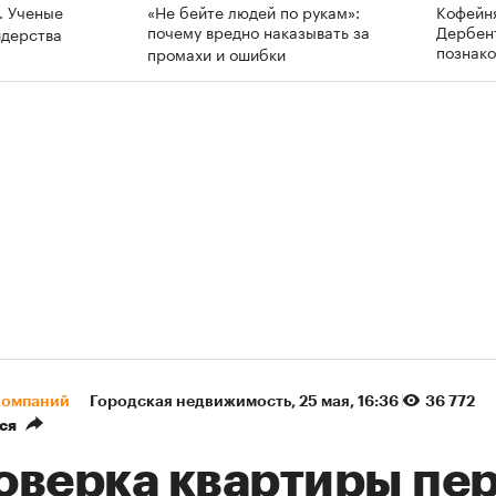
. Ученые
«Не бейте людей по рукам»:
Кофейн
почему вредно наказывать за
Дербент
идерства
познак
промахи и ошибки
компаний
Городская недвижимость
⁠,
25 мая, 16:36
36 772
ся
оверка квартиры пе