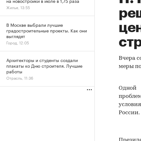
на новостройки в июле в 1,75 раза
Жилье, 13:55
ре
це
В Москве выбрали лучшие
градостроительные проекты. Как они
выглядят
ст
Город, 12:05
Вчера с
Архитекторы и студенты создали
плакаты ко Дню строителя. Лучшие
меры по
работы
Отрасль, 11:36
Одной 
пробле
услови
России.
Презид