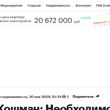
Мероприятия
Отрасли
Недвижимость
Autonews
РБК Ком
20 672 000
 цена квартиры
 РБК
РБК Образование
РБК Курсы
РБК Life
+5.87%
Тренды
Виз
вских новостройках
руб
ь
Крипто
РБК Бизнес-среда
Дискуссионный клуб
Исследо
зета
Спецпроекты СПб
Конференции СПб
Спецпроекты
кономика
Бизнес
Технологии и медиа
Финансы
Рынок на
(+7,92%)
«Северсталь» ₽700
НОВАТЭК ₽1 400
Купить
прогноз КИТ Финанс к 20.07.27
прогноз SberCIB к
Поделиться
я недвижимость
⁠,
30 янв 2009, 10:34
1
 Кошман: Необходим