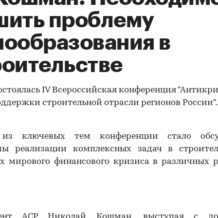
шить проблему
нообразования в
роительстве
остоялась IV Всероссийская конференция "Антикр
ддержки строительной отрасли регионов России".
из ключевых тем конференции стало обс
мы реализации комплексных задач в строител
ях мирового финансового кризиса в различных р
ент АСР Николай Кошман, выступая с до