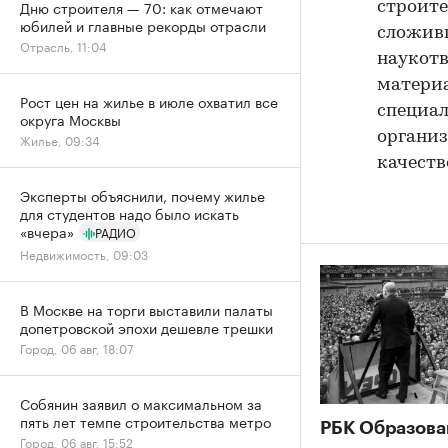
Дню строителя — 70: как отмечают
строи
юбилей и главные рекорды отрасли
сложив
Отрасль, 11:04
наукот
матери
Рост цен на жилье в июле охватил все
специа
округа Москвы
органи
Жилье, 09:34
качеств
Эксперты объяснили, почему жилье
для студентов надо было искать
«вчера»
РАДИО
Недвижимость, 09:03
В Москве на торги выставили палаты
допетровской эпохи дешевле трешки
Город, 06 авг, 18:07
Собянин заявил о максимальном за
пять лет темпе строительства метро
РБК Образова
Город, 06 авг, 15:52