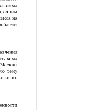
лагаемых
м, одним
зиса на
облемы
авления
тельных
 Москвы
ую тему
нсового
нности