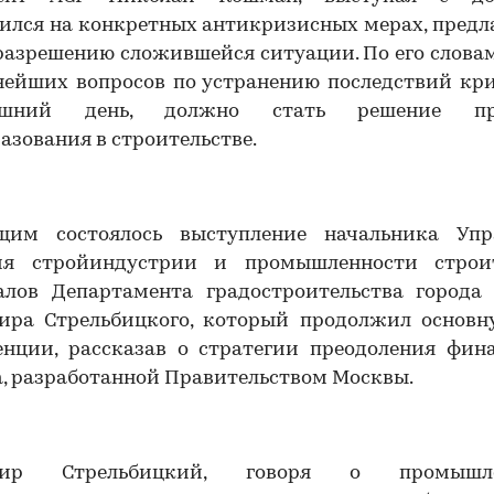
ился на конкретных антикризисных мерах, пред
разрешению сложившейся ситуации. По его слова
нейших вопросов по устранению последствий кри
няшний день, должно стать решение пр
азования в строительстве.
щим состоялось выступление начальника Упр
ия стройиндустрии и промышленности строи
алов Департамента градостроительства города
ира Стрельбицкого, который продолжил основн
00:00
/
00:00
енции, рассказав о стратегии преодоления фина
, разработанной Правительством Москвы.
мир Стрельбицкий, говоря о промышле