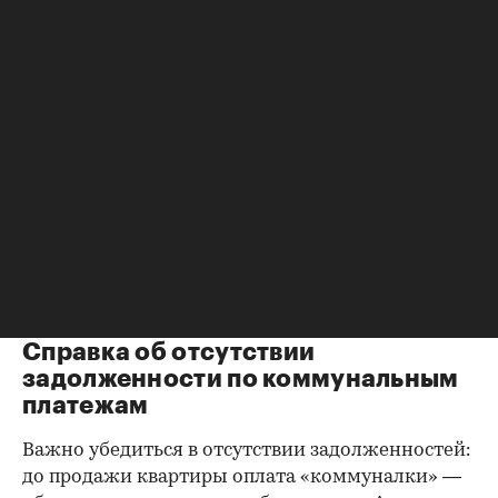
расторжения брака.
Справка о зарегистрированных
лицах
Идеально, если в жилище никто не
зарегистрирован. Верить на слово не стоит,
попросите продавца документально
подтвердить этот факт. Проверка прописанных в
квартире заключается в получении архивной
выписки из домовой книги — это даст
возможность убедиться, что вы не получите в
нагрузку жильцов, имеющих право пользования.
Справка об отсутствии
задолженности по коммунальным
платежам
Важно убедиться в отсутствии задолженностей:
до продажи квартиры оплата «коммуналки» —