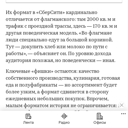
Их формат в «СберСити» кардинально
отличается от флагманского: там 2000 кв. м и
трафик с проездной трассы, здесь — 170 кв. м и
другая поведенческая модель. «Во флагмане
люди специально едут за большой корзиной.
Тут — докупить хлеб или молоко по пути с
работы», — объясняет он. По уровню дохода
аудитория похожая, но поведенчески — иная.
Ключевые «фишки» остаются: качество
собственного производства, кулинария, готовая
еда и полуфабрикаты — но ассортимент будет
более узким, а формат сдвинется в сторону
ежедневных небольших покупок. Впрочем,
малым форматом история не ограничивается: в
составе офисного кластера «СберСити» команда
планирует открыть флагманский магазин
Лента
Радио
Офисы
площадью 2000 кв. м.