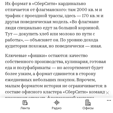
Их формат в «СберСити» кардинально
отличается от флагманского: там 2000 кв. м и
трафик с проездной трассы, здесь — 170 кв. м и
другая поведенческая модель. «Во флагмане
люди специально едут за большой корзиной.
Тут — докупить хлеб или молоко по пути с
работы», — объясняет он. По уровню дохода
аудитория похожая, но поведенчески — иная.
Ключевые «фишки» остаются: качество
собственного производства, кулинария, готовая
еда и полуфабрикаты — но ассортимент будет
более узким, а формат сдвинется в сторону
ежедневных небольших покупок. Впрочем,
малым форматом история не ограничивается: в
составе офисного кластера «СберСити» команда
планирует открыть флагманский магазин
площадью 2000 кв. м.
Лента
Радио
Офисы