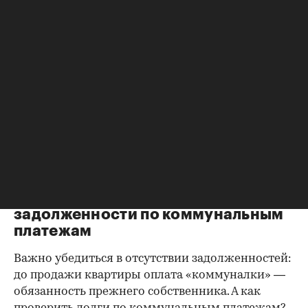
Справка о зарегистрированных
лицах
Идеально, если в жилище никто не
зарегистрирован. Верить на слово не стоит,
попросите продавца документально
подтвердить этот факт. Проверка прописанных в
квартире заключается в получении архивной
выписки из домовой книги — это даст
возможность убедиться, что вы не получите в
нагрузку жильцов, имеющих право пользования.
Справка об отсутствии
задолженности по коммунальным
платежам
Важно убедиться в отсутствии задолженностей:
до продажи квартиры оплата «коммуналки» —
обязанность прежнего собственника. А как