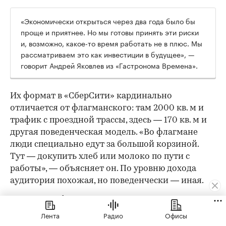
«Экономически открыться через два года было бы
проще и приятнее. Но мы готовы принять эти риски
и, возможно, какое-то время работать не в плюс. Мы
рассматриваем это как инвестиции в будущее», —
говорит Андрей Яковлев из «Гастронома Времена».
Их формат в «СберСити» кардинально
отличается от флагманского: там 2000 кв. м и
трафик с проездной трассы, здесь — 170 кв. м и
другая поведенческая модель. «Во флагмане
люди специально едут за большой корзиной.
Тут — докупить хлеб или молоко по пути с
работы», — объясняет он. По уровню дохода
аудитория похожая, но поведенчески — иная.
Ключевые «фишки» остаются: качество
собственного производства, кулинария, готовая
Лента
Радио
Офисы
еда и полуфабрикаты — но ассортимент будет