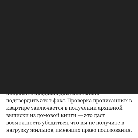
будет получить согласие второго супруга на
продажу, причем даже если он в
правоустанавливающем документе не числится
владельцем или брак уже расторгнут. Следует
уделить пристальное внимание датам
оформления собственности, заключения и
расторжения брака.
Справка о зарегистрированных
лицах
Идеально, если в жилище никто не
зарегистрирован. Верить на слово не стоит,
попросите продавца документально
подтвердить этот факт. Проверка прописанных в
квартире заключается в получении архивной
выписки из домовой книги — это даст
возможность убедиться, что вы не получите в
нагрузку жильцов, имеющих право пользования.