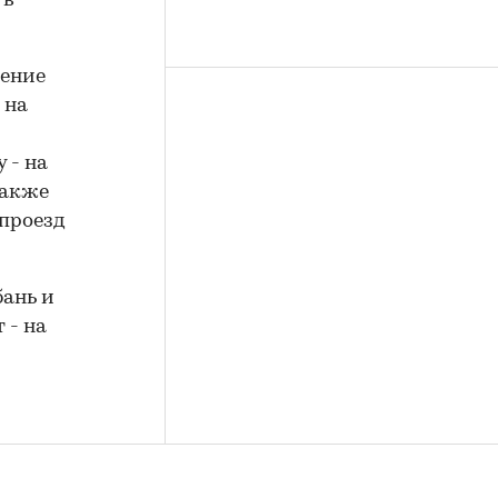
 в
чение
 на
 - на
также
 проезд
бань и
 - на