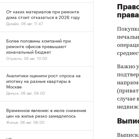
Прав
От каких материалов при ремонте
права
дома стоит отказаться в 2026 году
Дизайн, 06 авг, 11:47
Покупк
печальн
Более половины компаний при
операци
ремонте офисов превышают
изначальный бюджет
среднес
Отрасль, 06 авг, 10:00
Важно у
Аналитики оценили рост спроса на
подтве
ипотеку на разные квартиры в
наприме
Москве
(приват
Деньги, 06 авг, 09:00
случае 
недвижи
Временное явление: в июле снижение
цен на жилье резко замедлилось
Выпис
Жилье, 06 авг, 06:00
Выписка