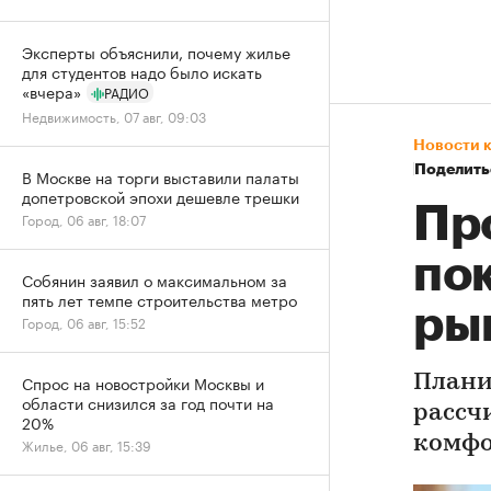
Эксперты объяснили, почему жилье
для студентов надо было искать
«вчера»
РАДИО
Недвижимость, 07 авг, 09:03
Новости 
Поделить
В Москве на торги выставили палаты
допетровской эпохи дешевле трешки
Пр
Город, 06 авг, 18:07
по
Собянин заявил о максимальном за
пять лет темпе строительства метро
ры
Город, 06 авг, 15:52
Спрос на новостройки Москвы и
Плани
области снизился за год почти на
рассч
20%
комфо
Жилье, 06 авг, 15:39