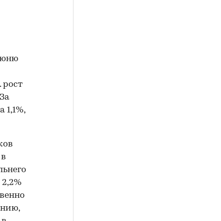
 июню
. рост
 За
 1,1%,
ков
 в
льнего
 2,2%
твенно
анию,