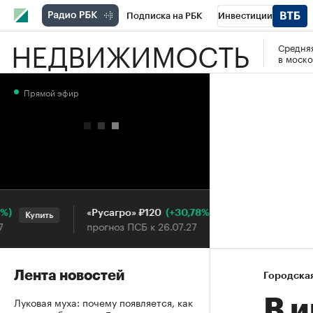
Подписка на РБК
Инвестиции
НЕДВИЖИМОСТЬ
Средняя
РБК Вино
Спорт
Школа управления
в моско
Национальные проекты
Город
Стил
Прямой эфир
Кредитные рейтинги
Франшизы
Га
Проверка контрагентов
Политика
Э
(+30,78%)
«Русагро» ₽120
Ozon ₽5
Купить
Купить
прогноз ПСБ к 26.07.27
прогноз 
Лента новостей
Городска
Луковая муха: почему появляется, как
В 