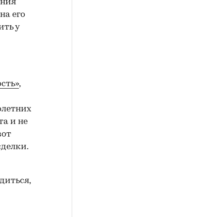
ения
на его
ить у
сть»
,
олетних
а и не
вот
сделки.
диться,