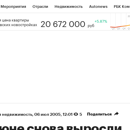
Мероприятия
Отрасли
Недвижимость
Autonews
РБК Ком
20 672 000
 цена квартиры
 РБК
РБК Образование
РБК Курсы
РБК Life
+5.87%
Тренды
Виз
вских новостройках
руб
ь
Крипто
РБК Бизнес-среда
Дискуссионный клуб
Исследо
зета
Спецпроекты СПб
Конференции СПб
Спецпроекты
кономика
Бизнес
Технологии и медиа
Финансы
Рынок на
(+90,76%)
(+34,79%)
 450
АФК «Система» ₽12
Купить
Ку
ПСБ к 29.07.27
прогноз БКС к 15.07.27
Поделиться
я недвижимость
⁠,
06 июл 2005, 12:01
5
июне снова выросли