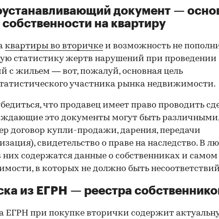
оустанавливающий документ — осно
 собственности на квартиру
а
квартиры во вторичке
и возможность не пополн
ую статистику жертв нарушений при проведении
й с жильем — вот, пожалуй, основная цель
татистического участника рынка недвижимости.
00:00
/
00:00
бедиться, что продавец имеет право проводить сд
рждающие это документы могут быть различными
р договор купли-продажи, дарения, передачи
изация), свидетельство о праве на наследство. В л
в них содержатся данные о собственниках и самом
мости, в которых не должно быть несоответствий
ка из ЕГРН — реестра собственнико
 ЕГРН при покупке вторички содержит актуальн