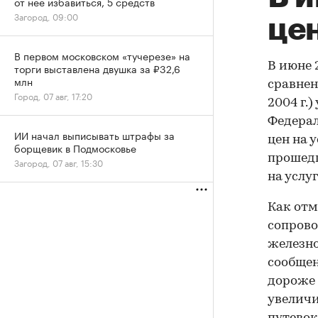
от нее избавиться, 5 средств
Загород, 09:00
це
В первом московском «тучерезе» на
В июне 
торги выставлена двушка за ₽32,6
млн
сравнен
Город, 07 авг, 17:20
2004 г.
Федерал
ИИ начал выписывать штрафы за
цен на 
борщевик в Подмосковье
прошедш
Загород, 07 авг, 15:30
на услуг
Как отм
сопрово
железно
сообщен
дороже 
увеличи