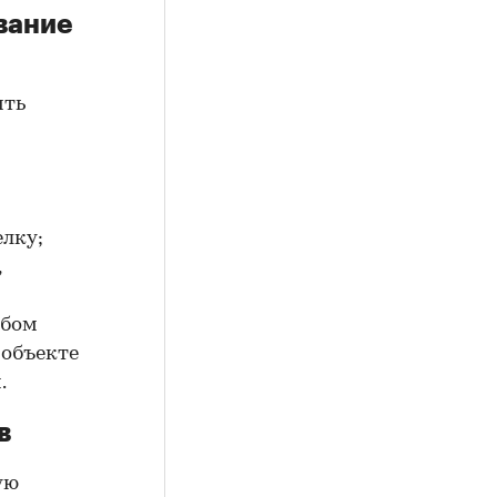
вание
ить
елку;
,
юбом
 объекте
.
в
ую