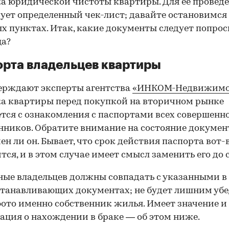
а юридической чистоты квартиры. Для ее провед
ует определенный чек-лист; давайте остановимся 
х пунктах. Итак, какие документы следует попрос
ца?
рта владельцев квартиры
ерждают эксперты агентства
«ИНКОМ-Недвижимо
а квартиры перед покупкой на вторичном рынке
тся с ознакомления с паспортами всех совершенн
нников. Обратите внимание на состояние документ
ен ли он. Бывает, что срок действия паспорта вот-
тся, и в этом случае имеет смысл заменить его до 
ные владельцев должны совпадать с указанными в
танавливающих документах; не будет лишним убе
фото именно собственник жилья. Имеет значение и
ция о нахождении в браке — об этом ниже.