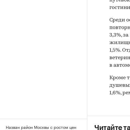
путевок
гостини
Среди о
повторн
3,3%, з
жилищны
1,5%. О
ветерин
в автом
Кроме т
душевых
1,6%, р
Назван район Москвы с ростом цен
Читайте т