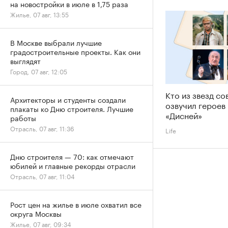
на новостройки в июле в 1,75 раза
Жилье, 07 авг, 13:55
В Москве выбрали лучшие
градостроительные проекты. Как они
выглядят
Город, 07 авг, 12:05
Кто из звезд со
Архитекторы и студенты создали
озвучил героев
плакаты ко Дню строителя. Лучшие
«Дисней»
работы
Отрасль, 07 авг, 11:36
Life
Дню строителя — 70: как отмечают
юбилей и главные рекорды отрасли
Отрасль, 07 авг, 11:04
Рост цен на жилье в июле охватил все
округа Москвы
Жилье, 07 авг, 09:34