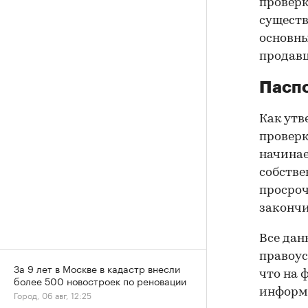
проверк
существ
основны
продав
Паспо
Как утв
проверк
начинае
собстве
просроч
закончи
Все дан
правоус
За 9 лет в Москве в кадастр внесли
что на 
более 500 новостроек по реновации
информа
Город, 06 авг, 12:25