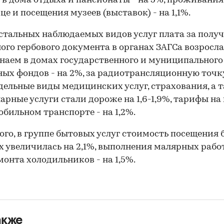
 в дома отдыха и пансионаты - на 5%, проживания
це и посещения музеев (выставок) - на 1,1%.
стальных наблюдаемых видов услуг плата за полу
ого гербового документа в органах ЗАГСа возросла
а наем в домах государственного и муниципального
х фондов - на 2%, за радиотрансляционную точку
тдельные виды медицинских услуг, страхования, а 
арные услуги стали дороже на 1,6-1,9%, тарифы на
обильном транспорте - на 1,2%.
ого, в группе бытовых услуг стоимость посещения 
 увеличилась на 2,1%, выполнения малярных работ
емонта холодильников - на 1,5%.
акже