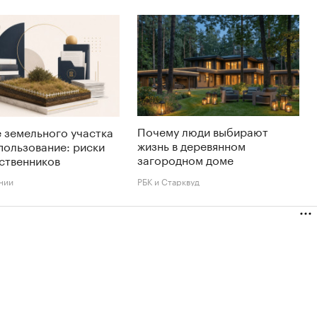
Почему люди выбирают
 земельного участка
жизнь в деревянном
пользование: риски
загородном доме
ственников
нии
РБК и Старквуд