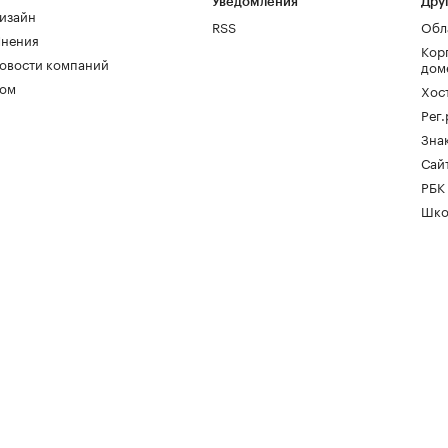
Уведомления
Дру
изайн
RSS
Обл
нения
Кор
овости компаний
дом
ом
Хос
Рег
Зна
Сайт
РБК
Шко