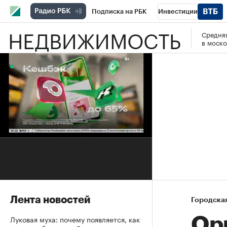
Подписка на РБК
Инвестиции
НЕДВИЖИМОСТЬ
Средняя
РБК Вино
Спорт
Школа управления
в моско
Национальные проекты
Город
Стил
Прямой эфир
Кредитные рейтинги
Франшизы
Га
Проверка контрагентов
Политика
Э
Прямой эфир
Лента новостей
Городска
Луковая муха: почему появляется, как
Ор