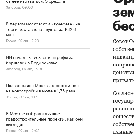
от нее избавиться, 5 средств
Загород, 09:00
зе
бе
В первом московском «тучерезе» на
торги выставлена двушка за ₽32,6
млн
Город, 07 авг, 17:20
Совет Ф
собстве
ИИ начал выписывать штрафы за
инвали
борщевик в Подмосковье
поправк
Загород, 07 авг, 15:30
действи
привати
Назван район Москвы с ростом цен
на новостройки в июле в 1,75 раза
Согласн
Жилье, 07 авг, 13:55
государ
располо
В Москве выбрали лучшие
обществ
градостроительные проекты. Как они
выглядят
собстве
Город, 07 авг, 12:05
данные 