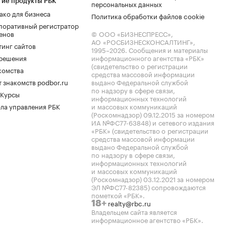
гие продукты РБК
персональных данных
ако для бизнеса
Политика обработки файлов cookie
поративный регистратор
енов
© ООО «БИЗНЕСПРЕСС»,
АО «РОСБИЗНЕСКОНСАЛТИНГ»,
тинг сайтов
1995–2026
. Сообщения и материалы
.решения
информационного агентства «РБК»
(свидетельство о регистрации
комства
средства массовой информации
 знакомств podbor.ru
выдано Федеральной службой
по надзору в сфере связи,
 Курсы
информационных технологий
ла управления РБК
и массовых коммуникаций
(Роскомнадзор) 09.12.2015 за номером
ИА №ФС77-63848) и сетевого издания
«РБК» (свидетельство о регистрации
средства массовой информации
выдано Федеральной службой
по надзору в сфере связи,
информационных технологий
и массовых коммуникаций
(Роскомнадзор) 03.12.2021 за номером
ЭЛ №ФС77-82385) сопровождаются
пометкой «РБК».
realty@rbc.ru
18+
Владельцем сайта является
информационное агентство «РБК».