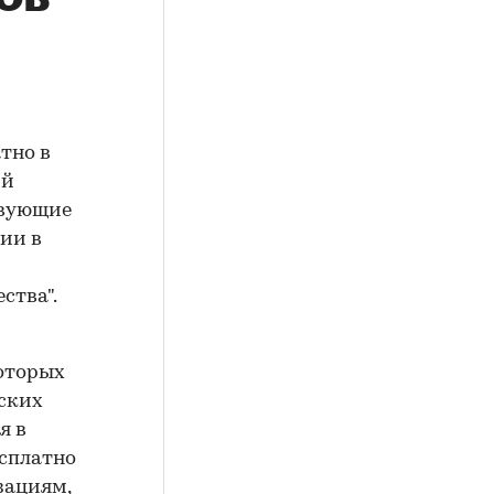
тно в
ий
твующие
нии в
ства".
которых
ских
я в
есплатно
зациям,