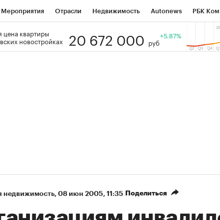
Мероприятия
Отрасли
Недвижимость
Autonews
РБК Ком
20 672 000
 цена квартиры
 РБК
РБК Образование
РБК Курсы
РБК Life
+5.87%
Тренды
Виз
вских новостройках
руб
ь
Крипто
РБК Бизнес-среда
Дискуссионный клуб
Исследо
зета
Спецпроекты СПб
Конференции СПб
Спецпроекты
кономика
Бизнес
Технологии и медиа
Финансы
Рынок на
Поделиться
я недвижимость
⁠,
08 июн 2005, 11:35
ганизациям инвалид