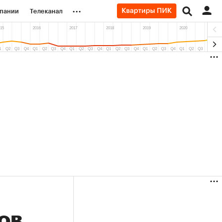
...
пании
Телеканал
ионеры
вания
личной валюты
ов