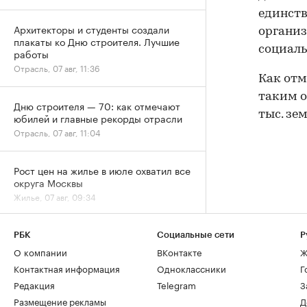
единст
Архитекторы и студенты создали
организ
плакаты ко Дню строителя. Лучшие
социаль
работы
Отрасль, 07 авг, 11:36
Как отм
таким о
Дню строителя — 70: как отмечают
тыс. зе
юбилей и главные рекорды отрасли
Отрасль, 07 авг, 11:04
Рост цен на жилье в июле охватил все
округа Москвы
Жилье, 07 авг, 09:34
Эксперты объяснили, почему жилье
РБК
Социальные сети
Р
для студентов надо было искать
О компании
ВКонтакте
Ж
«вчера»
РАДИО
Контактная информация
Одноклассники
Г
Недвижимость, 07 авг, 09:03
Редакция
Telegram
З
Размещение рекламы
Д