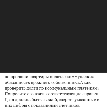
Идеально, если в жилище никто не
зарегистрирован. Верить на слово не стоит,
попросите продавца документально
подтвердить этот факт. Проверка прописанных в
квартире заключается в получении архивной
выписки из домовой книги — это даст
возможность убедиться, что вы не получите в
нагрузку жильцов, имеющих право пользования.
Справка об отсутствии
задолженности по коммунальным
платежам
Важно убедиться в отсутствии задолженностей:
до продажи квартиры оплата «коммуналки» —
обязанность прежнего собственника. А как
проверить долги по коммунальным платежам?
Попросите его взять соответствующие справки.
Дата должна быть свежей, сверьте указанные в
них цифры с показаниями счетчиков.