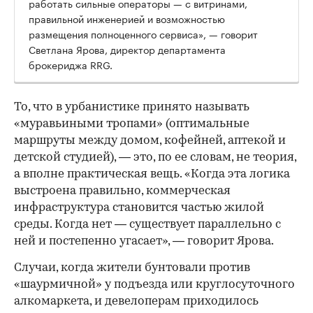
работать сильные операторы — с витринами,
правильной инженерией и возможностью
размещения полноценного сервиса», — говорит
Светлана Ярова, директор департамента
брокериджа RRG.
00:00
/
00:00
То, что в урбанистике принято называть
«муравьиными тропами» (оптимальные
маршруты между домом, кофейней, аптекой и
детской студией), — это, по ее словам, не теория,
а вполне практическая вещь. «Когда эта логика
выстроена правильно, коммерческая
инфраструктура становится частью жилой
среды. Когда нет — существует параллельно с
ней и постепенно угасает», — говорит Ярова.
Случаи, когда жители бунтовали против
«шаурмичной» у подъезда или круглосуточного
алкомаркета, и девелоперам приходилось