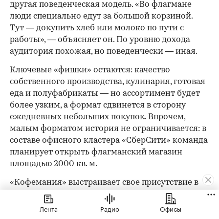
другая поведенческая модель. «Во флагмане
люди специально едут за большой корзиной.
Тут — докупить хлеб или молоко по пути с
работы», — объясняет он. По уровню дохода
аудитория похожая, но поведенчески — иная.
Ключевые «фишки» остаются: качество
собственного производства, кулинария, готовая
еда и полуфабрикаты — но ассортимент будет
более узким, а формат сдвинется в сторону
ежедневных небольших покупок. Впрочем,
малым форматом история не ограничивается: в
составе офисного кластера «СберСити» команда
планирует открыть флагманский магазин
площадью 2000 кв. м.
«Кофемания» выстраивает свое присутствие в
«СберСити» в той же логике индивидуального
подхода. Для «СберСити» ключевыми
Лента
Радио
Офисы
ориентирами при проектировании стали