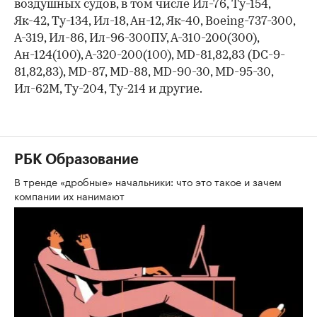
воздушных судов, в том числе Ил-76, Ту-154,
Як-42, Ту-134, Ил-18, Ан-12, Як-40, Boeing-737-300,
А-319, Ил-86, Ил-96-300ПУ, А-310-200(300),
Ан-124(100), А-320-200(100), МD-81,82,83 (DС-9-
81,82,83), МD-87, МD-88, МD-90-30, МD-95-30,
Ил-62М, Ту-204, Ту-214 и другие.
РБК Образование
В тренде «дробные» начальники: что это такое и зачем
компании их нанимают