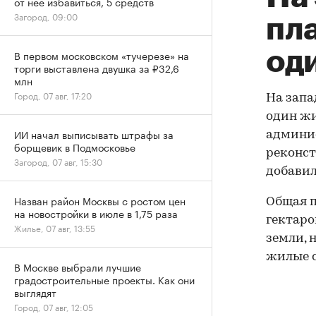
от нее избавиться, 5 средств
Загород, 09:00
пл
од
В первом московском «тучерезе» на
торги выставлена двушка за ₽32,6
млн
Город, 07 авг, 17:20
На запа
один жи
ИИ начал выписывать штрафы за
админис
борщевик в Подмосковье
реконст
Загород, 07 авг, 15:30
добавил
Назван район Москвы с ростом цен
Общая п
на новостройки в июле в 1,75 раза
гектаро
Жилье, 07 авг, 13:55
земли, 
жилые с
В Москве выбрали лучшие
градостроительные проекты. Как они
выглядят
Город, 07 авг, 12:05