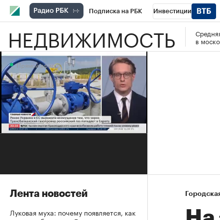
Подписка на РБК
Инвестиции
НЕДВИЖИМОСТЬ
Средняя
РБК Вино
Спорт
Школа управления
в моско
Национальные проекты
Город
Стил
Прямой эфир
Кредитные рейтинги
Франшизы
Га
Проверка контрагентов
Политика
Э
Прямой эфир
Лента новостей
Городска
Луковая муха: почему появляется, как
На