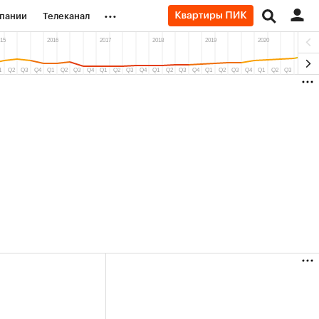
...
пании
Телеканал
ионеры
вания
личной валюты