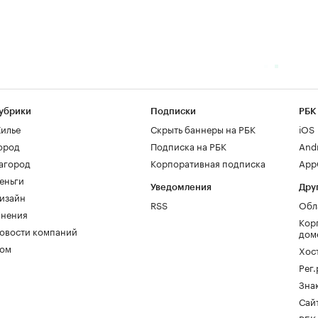
убрики
Подписки
РБК
илье
Скрыть баннеры на РБК
iOS
ород
Подписка на РБК
And
агород
Корпоративная подписка
AppG
еньги
Уведомления
Дру
изайн
RSS
Обл
нения
Кор
овости компаний
дом
ом
Хос
Рег
Зна
Сайт