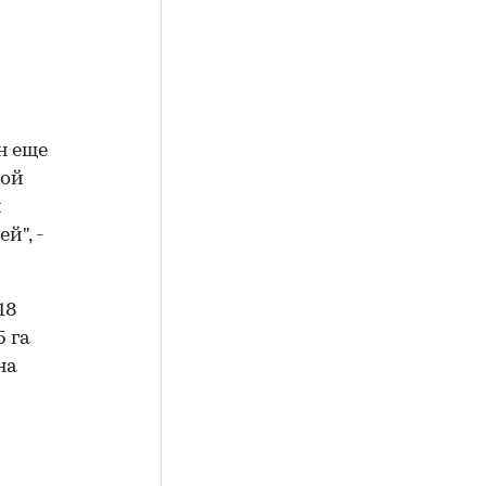
н еще
кой
и
й", -
18
 га
на