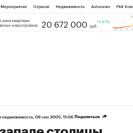
Мероприятия
Отрасли
Недвижимость
Autonews
РБК Ком
20 672 000
 цена квартиры
 РБК
РБК Образование
РБК Курсы
РБК Life
+5.87%
Тренды
Виз
вских новостройках
руб
ь
Крипто
РБК Бизнес-среда
Дискуссионный клуб
Исследо
зета
Спецпроекты СПб
Конференции СПб
Спецпроекты
кономика
Бизнес
Технологии и медиа
Финансы
Рынок на
Поделиться
я недвижимость
⁠,
08 сен 2005, 11:06
 западе столицы