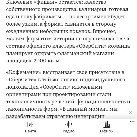
Ключевые «фишки» остаются: качество
собственного производства, кулинария, готовая
еда и полуфабрикаты — но ассортимент будет
более узким, а формат сдвинется в сторону
ежедневных небольших покупок. Впрочем,
малым форматом история не ограничивается: в
составе офисного кластера «СберСити» команда
планирует открыть флагманский магазин
площадью 2000 кв. м.
«Кофемания» выстраивает свое присутствие в
«СберСити» в той же логике индивидуального
подхода. Для «СберСити» ключевыми
ориентирами при проектировании стали
технологичность решений, функциональность и
лаконичность форм. «В данный момент мы
разрабатываем стратегию интеграции
искусственного интеллекта GigaChat, так как
Лента
Радио
Офисы
убеждены, что будущее ресторанов — за