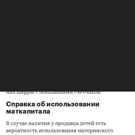
возможность убедиться, что вы не получите в
нагрузку жильцов, имеющих право пользования.
Справка об отсутствии
задолженности по коммунальным
платежам
Важно убедиться в отсутствии задолженностей:
до продажи квартиры оплата «коммуналки» —
обязанность прежнего собственника. А как
проверить долги по коммунальным платежам?
Попросите его взять соответствующие справки.
Дата должна быть свежей, сверьте указанные в
них цифры с показаниями счетчиков.
Справка об использовании
маткапитала
В случае наличия у продавца детей есть
вероятность использования материнского