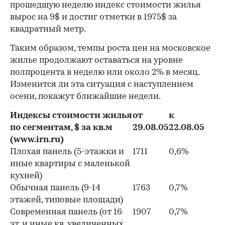
прошедшую неделю индекс стоимости жилья
вырос на 9$ и достиг отметки в 1975$ за
квадратный метр.
Таким образом, темпы роста цен на московское
жилье продолжают оставаться на уровне
полпроцента в неделю или около 2% в месяц.
Изменится ли эта ситуация с наступлением
осени, покажут ближайшие недели.
Индексы стоимости жилья
от
к
по сегментам, $ за кв.м
29.08.05
22.08.05
(www.irn.ru)
Плохая панель (5-этажки и
1711
0,6%
иные квартиры с маленькой
кухней)
Обычная панель (9-14
1763
0,7%
этажей, типовые площади)
Современная панель (от 16
1907
0,7%
эт. и иные кв. увеличенных