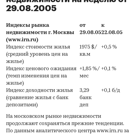
29.08.2005
Индексы рынка
от
к
недвижимости г. Москвы
29.08.05
22.08.05
(www.irn.ru)
Индекс стоимости жилья
1975 $/
+0,5 %
(средний уровень цен на
кв.м
жилье)
Индекс ценового ожидания
+1,85 %/
+0,1 %
(темп изменения цен на
мес
жилье)
Индекс доходности жилья
3,29
+0,1 б/д
(сравнение жилья с банк
банк
депозитами)
деп
На московском рынке недвижимости
продолжают сохраняться прежние тенденции.
По данным аналитического центра www.irn.ru за