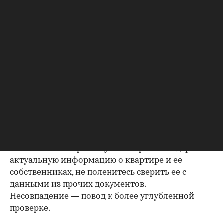
Важно убедиться, что продавец имеет право
проводить сделку; подтверждающие это
документы могут быть различными, например
договор купли-продажи, дарения, передачи
(приватизация), свидетельство о праве на
наследство. В любом случае в них содержатся
данные о собственниках и самом объекте
недвижимости, в которых не должно быть
несоответствий.
Выписка из ЕГРН — реестра
собственников
Выписка ЕГРН при покупке вторички содержит
актуальную информацию о квартире и ее
собственниках, не поленитесь сверить ее с
данными из прочих документов.
Несовпадение — повод к более углубленной
проверке.