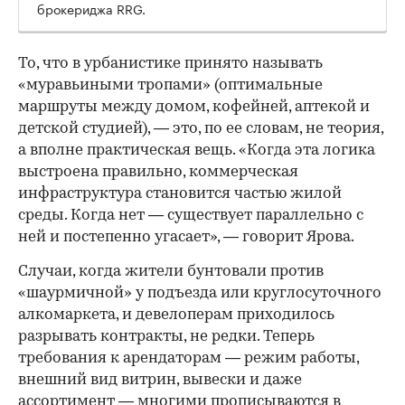
брокериджа RRG.
00:00
/
00:00
То, что в урбанистике принято называть
«муравьиными тропами» (оптимальные
маршруты между домом, кофейней, аптекой и
детской студией), — это, по ее словам, не теория,
а вполне практическая вещь. «Когда эта логика
выстроена правильно, коммерческая
инфраструктура становится частью жилой
среды. Когда нет — существует параллельно с
ней и постепенно угасает», — говорит Ярова.
Случаи, когда жители бунтовали против
«шаурмичной» у подъезда или круглосуточного
алкомаркета, и девелоперам приходилось
разрывать контракты, не редки. Теперь
требования к арендаторам — режим работы,
внешний вид витрин, вывески и даже
ассортимент — многими прописываются в