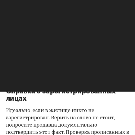
Согласие второй половины на
продажу
Если жилье приобреталось в браке, необходимо
будет получить согласие второго супруга на
продажу, причем даже если он в
правоустанавливающем документе не числится
владельцем или брак уже расторгнут. Следует
уделить пристальное внимание датам
оформления собственности, заключения и
расторжения брака.
Справка о зарегистрированных
лицах
Идеально, если в жилище никто не
зарегистрирован. Верить на слово не стоит,
попросите продавца документально
подтвердить этот факт. Проверка прописанных в