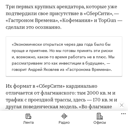
Три первых крупных арендатора, которые уже
подтвердили свое присутствие в «СберСити», —
«Гастроном Времена», «Кофемания» и TopGun —
сделали это осознанно.
«Экономически открыться через два года было бы
проще и приятнее. Но мы готовы принять эти риски
и, возможно, какое-то время работать не в плюс. Мы
рассматриваем это как инвестиции в будущее», —
говорит Андрей Яковлев из «Гастронома Времена».
Их формат в «СберСити» кардинально
отличается от флагманского: там 2000 кв. м и
трафик с проездной трассы, здесь — 170 кв. м и
другая поведенческая модель. «Во флагмане
люди специально едут за большой корзиной.
Тут — докупить хлеб или молоко по пути с
Лента
Радио
Офисы
работы», — объясняет он. По уровню дохода