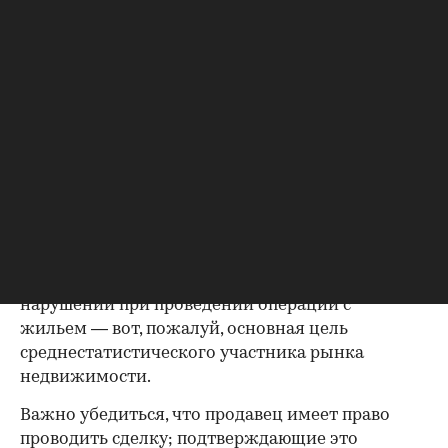
Все данные владельцев должны совпадать с
указанными в правоустанавливающих
документах; не будет лишним убедиться, что на
фото именно собственник жилья. Имеет
значение и информация о нахождении в
браке — об этом ниже.
Правоустанавливающий
документ — основание права
00:00
/
00:00
собственности на квартиру
Покупка
квартиры во вторичке
и возможность
не пополнить печальную статистику жертв
нарушений при проведении операций с
жильем — вот, пожалуй, основная цель
среднестатистического участника рынка
недвижимости.
Важно убедиться, что продавец имеет право
проводить сделку; подтверждающие это