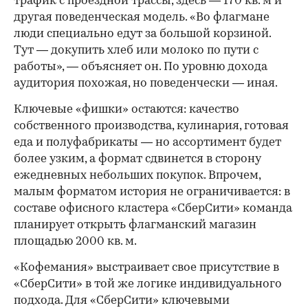
трафик с проездной трассы, здесь — 170 кв. м и
другая поведенческая модель. «Во флагмане
люди специально едут за большой корзиной.
Тут — докупить хлеб или молоко по пути с
работы», — объясняет он. По уровню дохода
аудитория похожая, но поведенчески — иная.
Ключевые «фишки» остаются: качество
собственного производства, кулинария, готовая
еда и полуфабрикаты — но ассортимент будет
более узким, а формат сдвинется в сторону
ежедневных небольших покупок. Впрочем,
малым форматом история не ограничивается: в
составе офисного кластера «СберСити» команда
планирует открыть флагманский магазин
площадью 2000 кв. м.
«Кофемания» выстраивает свое присутствие в
«СберСити» в той же логике индивидуального
подхода. Для «СберСити» ключевыми