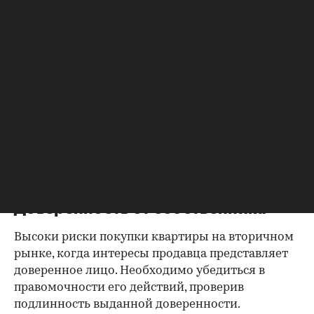
них цифры с показаниями счетчиков.
Справка об использовании
маткапитала
В случае наличия у продавца детей есть
вероятность использования материнского
капитала при приобретении квартиры.
Необходимо либо убедиться, что
несовершеннолетние были наделены
полагающимися им долями собственности, либо
получить справку об остатке данной выплаты.
Доверенность от собственника
Высоки риски покупки квартиры на вторичном
рынке, когда интересы продавца представляет
доверенное лицо. Необходимо убедиться в
правомочности его действий, проверив
подлинность выданной доверенности.