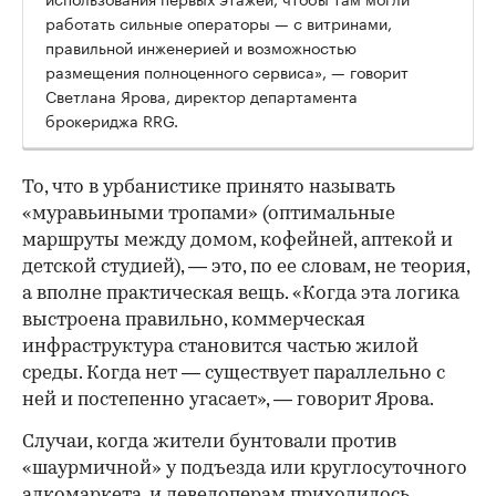
работать сильные операторы — с витринами,
правильной инженерией и возможностью
размещения полноценного сервиса», — говорит
Светлана Ярова, директор департамента
брокериджа RRG.
00:00
/
00:00
То, что в урбанистике принято называть
«муравьиными тропами» (оптимальные
маршруты между домом, кофейней, аптекой и
детской студией), — это, по ее словам, не теория,
а вполне практическая вещь. «Когда эта логика
выстроена правильно, коммерческая
инфраструктура становится частью жилой
среды. Когда нет — существует параллельно с
ней и постепенно угасает», — говорит Ярова.
Случаи, когда жители бунтовали против
«шаурмичной» у подъезда или круглосуточного
алкомаркета, и девелоперам приходилось