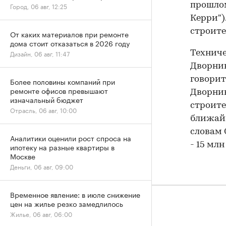
прошлом
Город, 06 авг, 12:25
Керри")
строите
От каких материалов при ремонте
дома стоит отказаться в 2026 году
Дизайн, 06 авг, 11:47
Техниче
Дворник
говорит
Более половины компаний при
ремонте офисов превышают
Дворник
изначальный бюджет
строите
Отрасль, 06 авг, 10:00
ближайш
словам 
Аналитики оценили рост спроса на
- 15 млн
ипотеку на разные квартиры в
Москве
Деньги, 06 авг, 09:00
Временное явление: в июле снижение
цен на жилье резко замедлилось
Жилье, 06 авг, 06:00