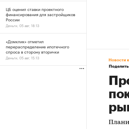
ЦБ оценил ставки проектного
финансирования для застройщиков
России
Деньги, 05 авг, 18:13
«Домклик» отметил
перераспределение ипотечного
спроса в сторону вторички
Деньги, 05 авг, 15:13
Новости 
Поделить
Пр
по
ры
Плани