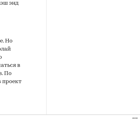
Кэш энд
е. Но
олай
о
аться в
. По
в проект