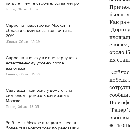
пять лет темпе строительства метро
Причем 
Город, 06 авг, 15:52
был пол
Как ран
Спрос на новостройки Москвы и
области снизился за год почти на
"Доринд
20%
площадк
Жилье, 06 авг, 15:39
словам,
около 1
Спрос на ипотеку в июле вернулся к
их стан
естественному уровню после
ажиотажа
"Сейчас
Деньги, 06 авг, 13:32
победит
сотрудн
Сила воды: как река у дома стала
символом премиальной жизни в
сообщит
Москве
По инфо
Город, 06 авг, 13:05
"Репер"
свой вы
За 9 лет в Москве в кадастр внесли
есть оп
более 500 новостроек по реновации