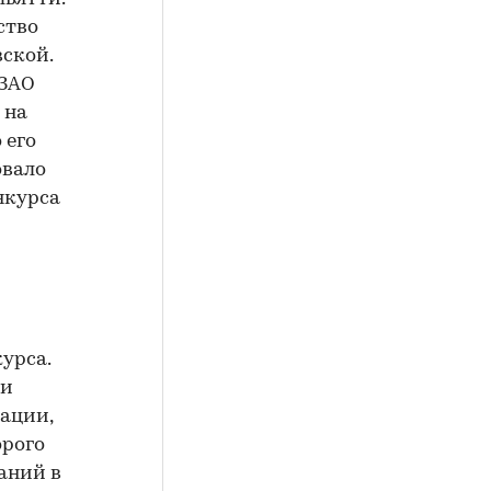
ство
вской.
 ЗАО
 на
 его
овало
нкурса
урса.
ии
мации,
орого
аний в