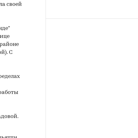
ла своей
нде"
лице
 районе
й). С
пределах
 работы
адовой.
льятти.