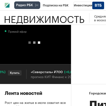
Подписка на РБК
Инвестиции
НЕДВИЖИМОСТЬ
Средняя
РБК Вино
Спорт
Школа управления
в моско
Национальные проекты
Город
Стил
Прямой эфир
Кредитные рейтинги
Франшизы
Га
Проверка контрагентов
Политика
Э
(+6,87%)
«Северсталь» ₽700
НО
Купить
Купить
прогноз КИТ Финанс к 20.07.27
про
Лента новостей
Городска
Рост цен на жилье в июле охватил все
Пи