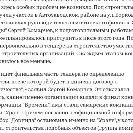
здесь особых проблем не возникло. Под строитель
учен участок в Автозаводском районе на ул. Борко
ее заявлял руководитель тольяттинского филиала
ы" Сергей Комарчев, к подготовительным работам
е планировалось приступить в июле этого года. По
 первоначально в тендере на строительство участв
5 строительных организаций. С каждым этапом ко
овилось все меньше.
 идет финальная часть тендера по определению
еля, после которой будет подписан договор о
ичестве", - заявил Сергей Комарчев. Он отказался
ь, какие именно организации вышли в финал конк
рмации "Времени", ими стали самарские компан
 и "Уран". Причем, согласно неофициальной инфор
бор "Доринда" остановила именно на "Уране", у кот
ыт строительства подобных объектов (группа комп