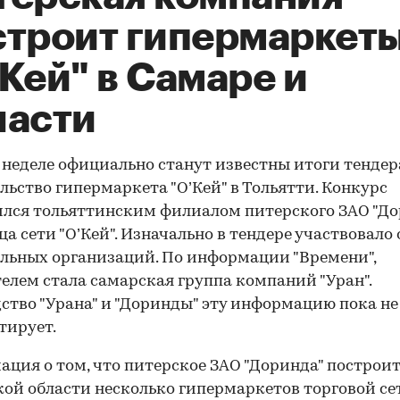
строит гипермаркет
Кей" в Самаре и
ласти
 неделе официально станут известны итоги тендер
льство гипермаркета "О’Кей" в Тольятти. Конкурс
лся тольяттинским филиалом питерского ЗАО "До
ца сети "О’Кей". Изначально в тендере участвовало 
льных организаций. По информации "Времени",
елем стала самарская группа компаний "Уран".
ство "Урана" и "Доринды" эту информацию пока не
тирует.
ция о том, что питерское ЗАО "Доринда" построит
ой области несколько гипермаркетов торговой се