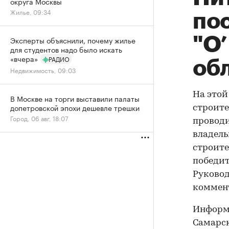
округа Москвы
Жилье, 09:34
по
"О’
Эксперты объяснили, почему жилье
для студентов надо было искать
«вчера»
РАДИО
об
Недвижимость, 09:03
На этой
В Москве на торги выставили палаты
допетровской эпохи дешевле трешки
строите
Город, 06 авг, 18:07
проводи
владель
строите
победит
Руковод
коммен
Информа
Самарск