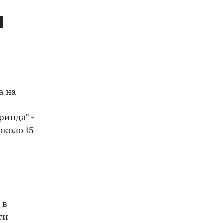
ы
а на
ринда" -
около 15
 в
ти