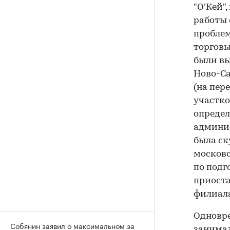
"О’Кей"
работы 
проблем
торговы
были вы
Ново-Са
(на пер
участко
определ
админис
была ск
московс
по подг
приоста
филиала
Одновре
Собянин заявил о максимальном за
занимал