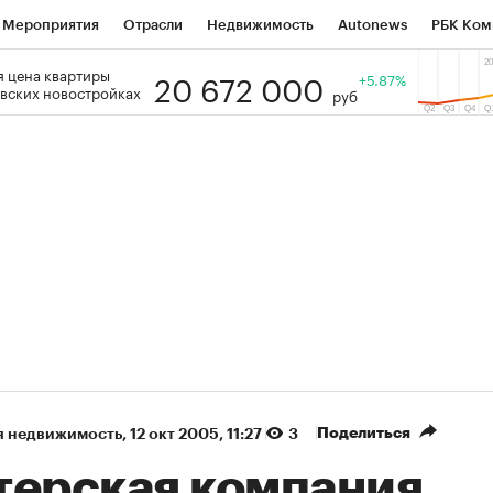
Мероприятия
Отрасли
Недвижимость
Autonews
РБК Ком
20 672 000
 цена квартиры
 РБК
РБК Образование
РБК Курсы
РБК Life
+5.87%
Тренды
Виз
вских новостройках
руб
ь
Крипто
РБК Бизнес-среда
Дискуссионный клуб
Исследо
зета
Спецпроекты СПб
Конференции СПб
Спецпроекты
кономика
Бизнес
Технологии и медиа
Финансы
Рынок на
(+36,05%)
(+30,04
ВАТЭК ₽1 400
«Русагро» ₽120
Купить
гноз SberCIB к 27.07.27
прогноз ПСБ к 26.07.27
Поделиться
я недвижимость
⁠,
12 окт 2005, 11:27
3
терская компания