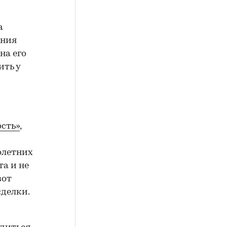
а
ения
на его
ить у
сть»
,
олетних
а и не
вот
сделки.