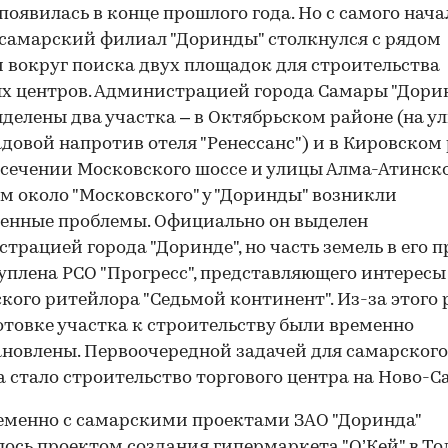
, появилась в конце прошлого года. Но с самого нача
самарский филиал "Доринды" столкнулся с рядом
 вокруг поиска двух площадок для строительства
х центров. Администрацией города Самары "Дори
делены два участка – в Октябрьском районе (на у
довой напротив отеля "Ренессанс") и в Кировском
есечении Московского шоссе и улицы Алма-Атинско
м около "Московского" у "Доринды" возникли
енные проблемы. Официально он выделен
трацией города "Доринде", но часть земель в его 
уплена РСО "Прогресс", представляющего интересы
кого ритейлора "Седьмой континент". Из-за этого
отовке участка к строительству были временно
новлены. Первоочередной задачей для самарского
 стало строительство торгового центра на Ново-С
менно с самарскими проектами ЗАО "Доринда"
ось проектом создания гипермаркета "О’Кей" в То