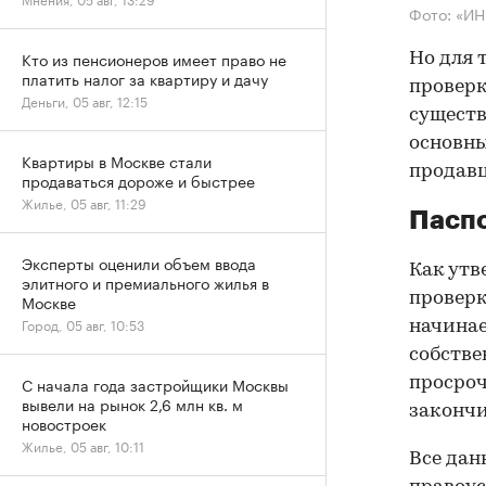
Фото: «И
Кто из пенсионеров имеет право не
Но для 
платить налог за квартиру и дачу
проверк
Деньги, 05 авг, 12:15
существ
основны
Квартиры в Москве стали
продав
продаваться дороже и быстрее
Жилье, 05 авг, 11:29
Паспо
Эксперты оценили объем ввода
Как утв
элитного и премиального жилья в
проверк
Москве
Город, 05 авг, 10:53
начинае
собстве
С начала года застройщики Москвы
просроч
вывели на рынок 2,6 млн кв. м
закончи
новостроек
Жилье, 05 авг, 10:11
Все дан