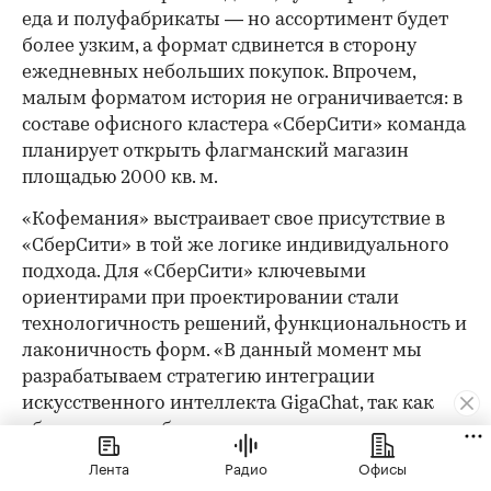
еда и полуфабрикаты — но ассортимент будет
более узким, а формат сдвинется в сторону
ежедневных небольших покупок. Впрочем,
малым форматом история не ограничивается: в
составе офисного кластера «СберСити» команда
планирует открыть флагманский магазин
площадью 2000 кв. м.
«Кофемания» выстраивает свое присутствие в
«СберСити» в той же логике индивидуального
подхода. Для «СберСити» ключевыми
ориентирами при проектировании стали
технологичность решений, функциональность и
лаконичность форм. «В данный момент мы
разрабатываем стратегию интеграции
искусственного интеллекта GigaChat, так как
убеждены, что будущее ресторанов — за
цифровизацией», — делятся планами в пресс-
Лента
Радио
Офисы
службе. Открытие в «СберСити» — логичный