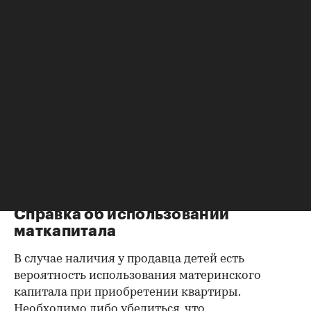
Справка об отсутствии
задолженности по коммунальным
платежам
Важно убедиться в отсутствии задолженностей:
до продажи квартиры оплата «коммуналки» —
обязанность прежнего собственника. А как
проверить долги по коммунальным платежам?
Попросите его взять соответствующие справки.
Дата должна быть свежей, сверьте указанные в
них цифры с показаниями счетчиков.
Справка об использовании
маткапитала
В случае наличия у продавца детей есть
вероятность использования материнского
капитала при приобретении квартиры.
Необходимо либо убедиться, что