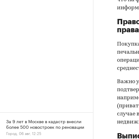
информа
Прав
права
Покупк
печальн
операци
среднес
Важно у
подтве
наприме
(приват
случае 
За 9 лет в Москве в кадастр внесли
недвижи
более 500 новостроек по реновации
Город, 06 авг, 12:25
Выпис