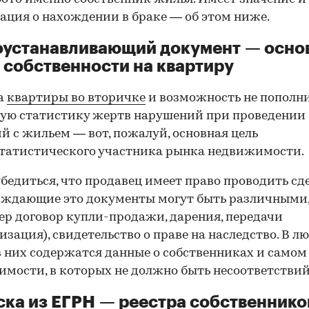
ция о нахождении в браке — об этом ниже.
оустанавливающий документ — осно
 собственности на квартиру
а
квартиры во вторичке
и возможность не пополн
ую статистику жертв нарушений при проведении
й с жильем — вот, пожалуй, основная цель
татистического участника рынка недвижимости.
00:00
/
00:00
бедиться, что продавец имеет право проводить сд
рждающие это документы могут быть различными
р договор купли-продажи, дарения, передачи
изация), свидетельство о праве на наследство. В л
в них содержатся данные о собственниках и самом
мости, в которых не должно быть несоответствий
ка из ЕГРН — реестра собственнико