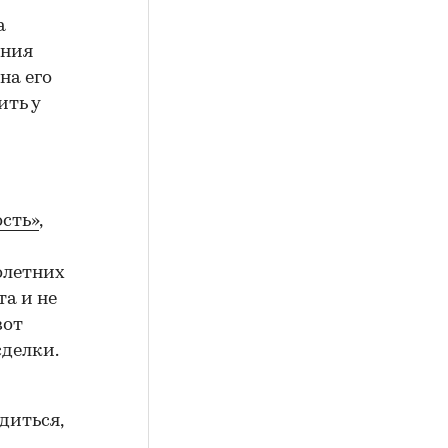
а
ения
на его
ить у
сть»
,
олетних
а и не
вот
сделки.
диться,