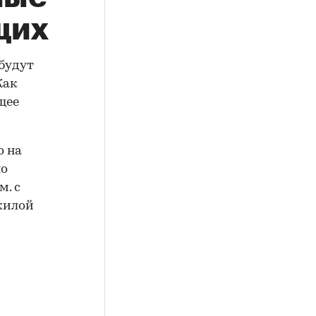
щих
будут
Как
щее
о на
но
м. с
жилой