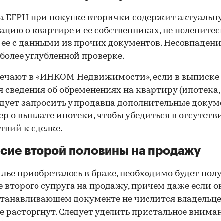
 ЕГРН при покупке вторички содержит актуальн
цию о квартире и ее собственниках, не поленитес
 ее с данными из прочих документов. Несовпаден
 более углубленной проверке.
ечают в «ИНКОМ-Недвижимости», если в выписке
 сведения об обременениях на квартиру (ипотека, 
следует запросить у продавца дополнительные докум
р о выплате ипотеки, чтобы убедиться в отсутств
твий к сделке.
сие второй половины на продажу
лье приобреталось в браке, необходимо будет пол
е второго супруга на продажу, причем даже если о
танавливающем документе не числится владельц
е расторгнут. Следует уделить пристальное внима