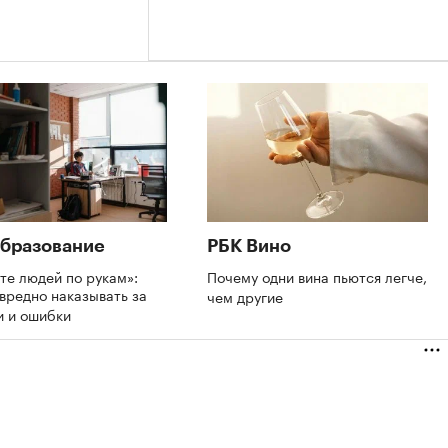
бразование
РБК Вино
те людей по рукам»:
Почему одни вина пьются легче,
вредно наказывать за
чем другие
и и ошибки