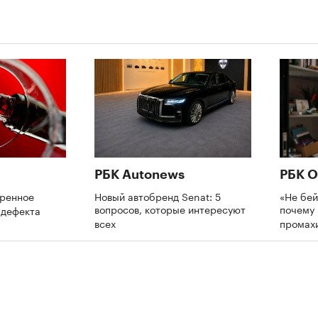
РБК Autonews
РБК О
еренное
Новый автобренд Senat: 5
«Не бей
вопросов, которые интересуют
почему 
т дефекта
всех
промах