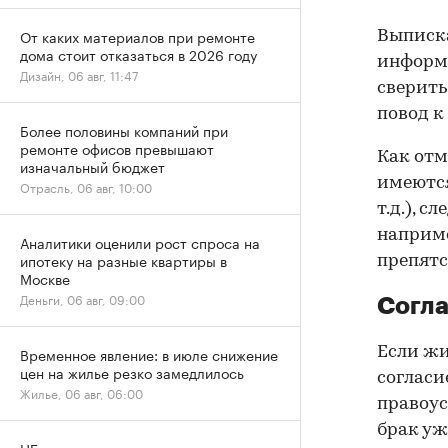
От каких материалов при ремонте
Выписка
дома стоит отказаться в 2026 году
информа
Дизайн, 06 авг, 11:47
сверить
повод к
Более половины компаний при
ремонте офисов превышают
Как отм
изначальный бюджет
имеются
Отрасль, 06 авг, 10:00
т.д.), 
наприме
Аналитики оценили рост спроса на
ипотеку на разные квартиры в
препятс
Москве
Деньги, 06 авг, 09:00
Согла
Если жи
Временное явление: в июле снижение
цен на жилье резко замедлилось
согласи
Жилье, 06 авг, 06:00
правоус
брак уж