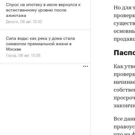
Спрос на ипотеку в июле вернулся к
Но для 
естественному уровню после
ажиотажа
проверк
Деньги, 06 авг, 13:32
существ
основны
Сила воды: как река у дома стала
продав
символом премиальной жизни в
Москве
Паспо
Город, 06 авг, 13:05
Как утв
проверк
начинае
собстве
просроч
закончи
Все дан
правоус
что на 