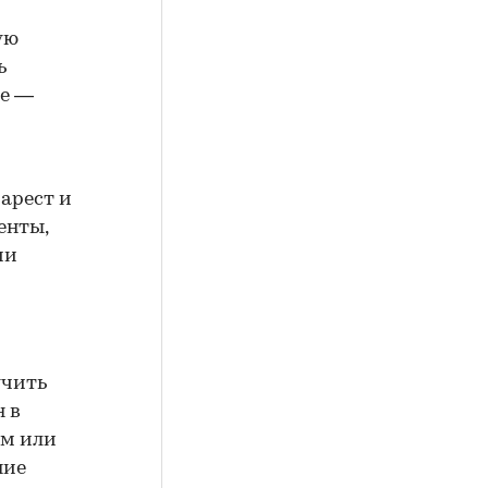
ую
ь
ие —
арест и
енты,
ии
учить
н в
ем или
ние