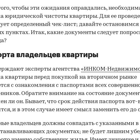
того, чтобы эти ожидания оправдались, необходим
а юридической чистоты квартиры. Для ее провед
ует определенный чек-лист; давайте остановимся 
х пунктах. Итак, какие документы следует попрос
ца?
рта владельцев квартиры
ерждают эксперты агентства
«ИНКОМ-Недвижимо
а квартиры перед покупкой на вторичном рынке
тся с ознакомления с паспортами всех совершенн
нников. Обратите внимание на состояние документ
ен ли он. Бывает, что срок действия паспорта вот-
тся, и в этом случае имеет смысл заменить его до 
ные владельцев должны совпадать с указанными в
танавливающих документах; не будет лишним убе
фото именно собственник жилья. Имеет значение и