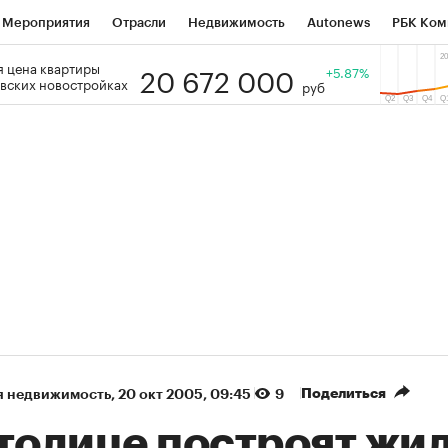
Мероприятия
Отрасли
Недвижимость
Autonews
РБК Ком
20 672 000
 цена квартиры
 РБК
РБК Образование
РБК Курсы
РБК Life
+5.87%
Тренды
Виз
вских новостройках
руб
ь
Крипто
РБК Бизнес-среда
Дискуссионный клуб
Исследо
зета
Спецпроекты СПб
Конференции СПб
Спецпроекты
кономика
Бизнес
Технологии и медиа
Финансы
Рынок на
(+88,94%)
(+33,81%)
5 450
АФК «Система» ₽12
Купить
К
 ПСБ к 29.07.27
прогноз БКС к 15.07.27
Поделиться
я недвижимость
⁠,
20 окт 2005, 09:45
9
столице построят жи