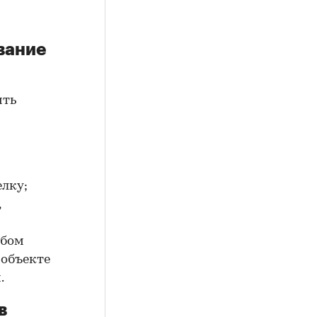
вание
ить
елку;
,
юбом
 объекте
.
в