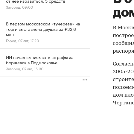
от нее избавиться, 5 средств
Загород, 09:00
до
В первом московском «тучерезе» на
В Москв
торги выставлена двушка за ₽32,6
млн
построе
Город, 07 авг, 17:20
сообщил
распор
ИИ начал выписывать штрафы за
борщевик в Подмосковье
Согласн
Загород, 07 авг, 15:30
2005-200
строите
подземн
дом пло
Чертанов