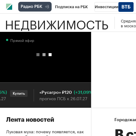
Подписка на РБК
Инвестиции
НЕДВИЖИМОСТЬ
Средняя
РБК Вино
Спорт
Школа управления
в моско
Национальные проекты
Город
Стил
Прямой эфир
Кредитные рейтинги
Франшизы
Га
Проверка контрагентов
Политика
Э
(+31,09%)
«Русагро» ₽120
Ozon ₽
Купить
Купить
прогноз ПСБ к 26.07.27
прогноз
Лента новостей
Городска
Луковая муха: почему появляется, как
В 