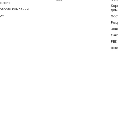
нения
Кор
овости компаний
дом
ом
Хос
Рег
Зна
Сайт
РБК
Шко