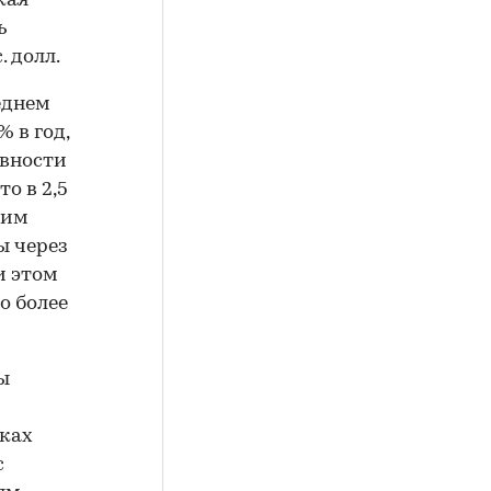
кая
ь
 долл.
еднем
 в год,
овности
о в 2,5
ким
ы через
и этом
о более
ы
ках
с