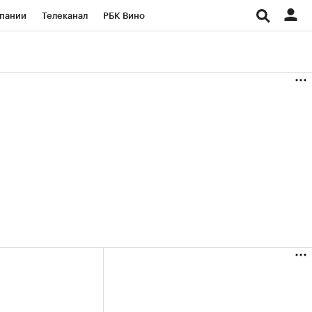
пании
Телеканал
РБК Вино
ациональные проекты
Город
аншизы
Газета
ка
Бизнес