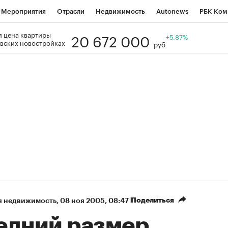
Мероприятия
Отрасли
Недвижимость
Autonews
РБК Ком
20 672 000
 цена квартиры
Образование
РБК Курсы
РБК Life
Тренды
+5.87%
Визионеры
Н
вских новостройках
руб
Дискуссионный клуб
Исследования
Кредитные рейтинги
Фр
Спецпроекты
Проверка контрагентов
Политика
Экономи
к наличной валюты
Поделиться
я недвижимость
⁠,
08 ноя 2005, 08:47
едний размер