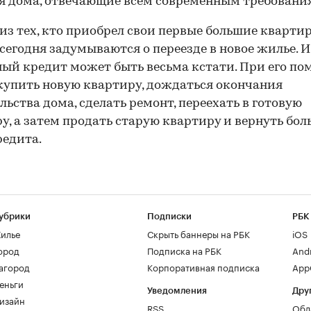
я дома, отвечающие всем современным требовани
из тех, кто приобрел свои первые большие квартир
, сегодня задумываются о переезде в новое жилье. И
ый кредит может быть весьма кстати. При его п
упить новую квартиру, дождаться окончания
льства дома, сделать ремонт, переехать в готовую
у, а затем продать старую квартиру и вернуть бо
редита.
убрики
Подписки
РБК
илье
Скрыть баннеры на РБК
iOS
ород
Подписка на РБК
And
агород
Корпоративная подписка
AppG
еньги
Уведомления
Дру
изайн
RSS
Обл