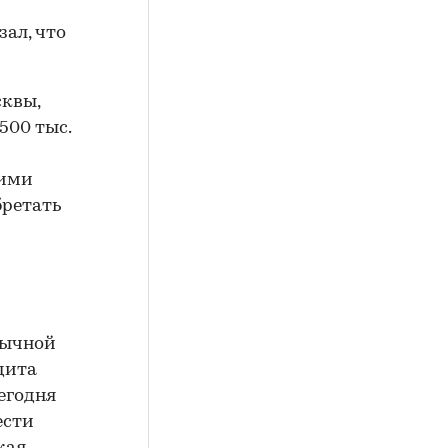
зал, что
сквы,
500 тыс.
щими
бретать
обычной
дита
сегодня
ести