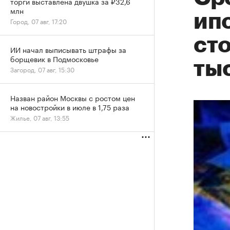
торги выставлена двушка за ₽32,6
млн
ип
Город, 07 авг, 17:20
ст
ИИ начал выписывать штрафы за
борщевик в Подмосковье
тыс
Загород, 07 авг, 15:30
Назван район Москвы с ростом цен
на новостройки в июле в 1,75 раза
Жилье, 07 авг, 13:55