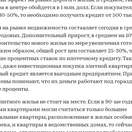
ый эффект на рынке дорогого жилья. В среднем, та
а в центре обойдется в 1 млн. долл. Если покупател
30-50%, то необходимо получить кредит от 500 тыс.
н на рынке недвижимости составляет сегодня в ср
годовых. Дополнительный прирост, в среднем на 10%
роительство нового жилья по мере увеличения гот
аким образом, общий рост цен составляет 25-30%, чт
ше процентных ставок по ипотечному кредиту. Та
, даже инвестиционная покупка элитной квартир
ый кредит является выгодным предприятием. Пр
ены понимают, что их деньги работают под горазд
 проценты.
литного жилья не стоит на месте. Если в 90-ые год
и квартирами могли считаться только большие
альные квартиры, расположенные в жилых особня
века, и квартиры в ведомственных домах, то сейча