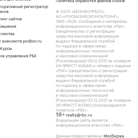
Политика обработки файлов cookie
поративный регистратор
енов
© ООО «БИЗНЕСПРЕСС»,
АО «РОСБИЗНЕСКОНСАЛТИНГ»,
тинг сайтов
1995–2026
. Сообщения и материалы
.решения
информационного агентства «РБК»
(свидетельство о регистрации
комства
средства массовой информации
 знакомств podbor.ru
выдано Федеральной службой
по надзору в сфере связи,
 Курсы
информационных технологий
ла управления РБК
и массовых коммуникаций
(Роскомнадзор) 09.12.2015 за номером
ИА №ФС77-63848) и сетевого издания
«РБК» (свидетельство о регистрации
средства массовой информации
выдано Федеральной службой
по надзору в сфере связи,
информационных технологий
и массовых коммуникаций
(Роскомнадзор) 03.12.2021 за номером
ЭЛ №ФС77-82385) сопровождаются
пометкой «РБК».
realty@rbc.ru
18+
Владельцем сайта является
информационное агентство «РБК».
Данные предоставлены:
Мосбиржа
,