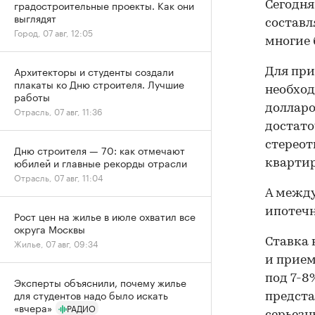
градостроительные проекты. Как они
Сегодня
выглядят
составля
Город, 07 авг, 12:05
многие 
Архитекторы и студенты создали
Для при
плакаты ко Дню строителя. Лучшие
необход
работы
долларо
Отрасль, 07 авг, 11:36
достато
стереот
Дню строителя — 70: как отмечают
юбилей и главные рекорды отрасли
квартир
Отрасль, 07 авг, 11:04
А между
ипотечн
Рост цен на жилье в июле охватил все
округа Москвы
Ставка 
Жилье, 07 авг, 09:34
и прием
под 7-8
Эксперты объяснили, почему жилье
для студентов надо было искать
предста
«вчера»
РАДИО