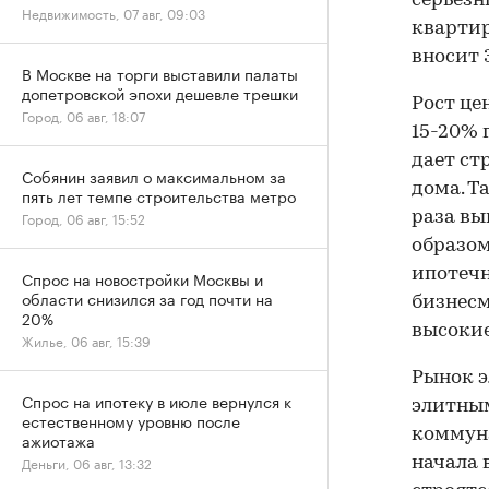
серьезн
Недвижимость, 07 авг, 09:03
квартир
вносит 
В Москве на торги выставили палаты
допетровской эпохи дешевле трешки
Рост це
Город, 06 авг, 18:07
15-20% 
дает ст
Собянин заявил о максимальном за
дома. Т
пять лет темпе строительства метро
Город, 06 авг, 15:52
раза вы
образом
ипотечн
Спрос на новостройки Москвы и
области снизился за год почти на
бизнесм
20%
высокие
Жилье, 06 авг, 15:39
Рынок э
Спрос на ипотеку в июле вернулся к
элитным
естественному уровню после
коммун
ажиотажа
Деньги, 06 авг, 13:32
начала 