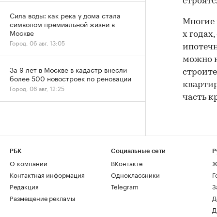
строятс
Сила воды: как река у дома стала
Многие 
символом премиальной жизни в
Москве
х годах
Город, 06 авг, 13:05
ипотечн
можно к
За 9 лет в Москве в кадастр внесли
строите
более 500 новостроек по реновации
квартир
Город, 06 авг, 12:25
часть к
РБК
Социальные сети
Р
О компании
ВКонтакте
Ж
Контактная информация
Одноклассники
Г
Редакция
Telegram
З
Размещение рекламы
Д
Д