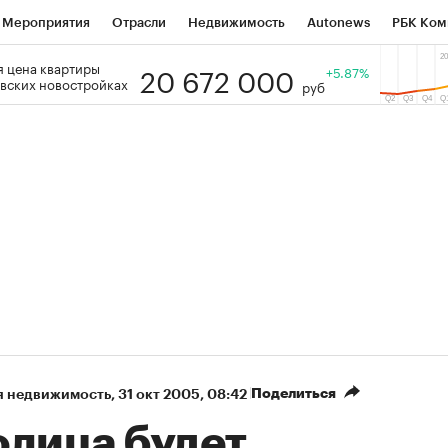
Мероприятия
Отрасли
Недвижимость
Autonews
РБК Ком
20 672 000
 цена квартиры
 РБК
РБК Образование
РБК Курсы
РБК Life
+5.87%
Тренды
Виз
вских новостройках
руб
ь
Крипто
РБК Бизнес-среда
Дискуссионный клуб
Исследо
зета
Спецпроекты СПб
Конференции СПб
Спецпроекты
кономика
Бизнес
Технологии и медиа
Финансы
Рынок на
Поделиться
я недвижимость
⁠,
31 окт 2005, 08:42
олица будет