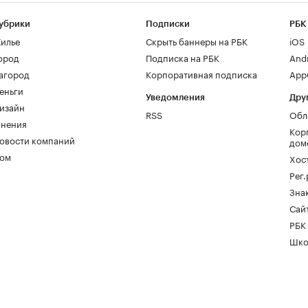
убрики
Подписки
РБК
илье
Скрыть баннеры на РБК
iOS
ород
Подписка на РБК
And
агород
Корпоративная подписка
AppG
еньги
Уведомления
Дру
изайн
RSS
Обл
нения
Кор
овости компаний
дом
ом
Хос
Рег
Зна
Сайт
РБК
Шко