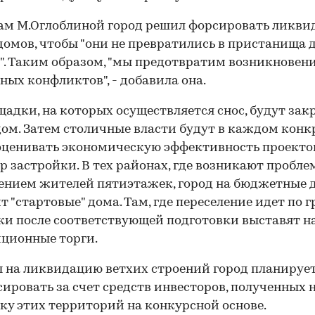
ам М.Оглоблиной город решил форсировать ликв
домов, чтобы "они не превратились в пристанища 
. Таким образом, "мы предотвратим возникновен
ных конфликтов", - добавила она.
щадки, на которых осуществляется снос, будут за
дом. Затем столичные власти будут в каждом кон
оценивать экономическую эффективность проекто
р застройки. В тех районах, где возникают пробле
ением жителей пятиэтажек, город на бюджетные 
т "стартовые" дома. Там, где переселение идет по г
и после соответствующей подготовки выставят н
ционные торги.
 на ликвидацию ветхих строений город планируе
ировать за счет средств инвесторов, полученных 
ку этих территорий на конкурсной основе.