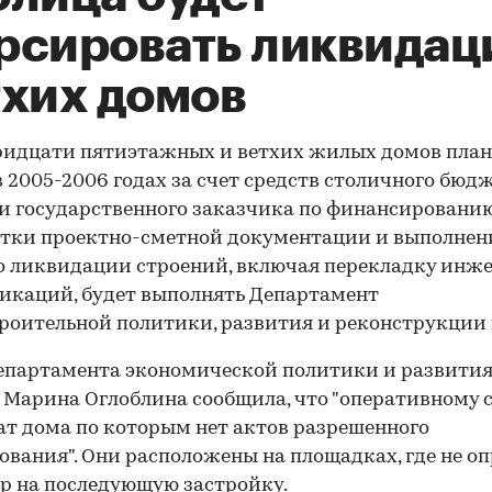
рсировать ликвида
тхих домов
ридцати пятиэтажных и ветхих жилых домов пла
в 2005-2006 годах за счет средств столичного бюдж
 государственного заказчика по финансировани
отки проектно-сметной документации и выполне
о ликвидации строений, включая перекладку инж
икаций, будет выполнять Департамент
роительной политики, развития и реконструкции 
епартамента экономической политики и развити
Марина Оглоблина сообщила, что "оперативному 
т дома по которым нет актов разрешенного
ования". Они расположены на площадках, где не о
р на последующую застройку.