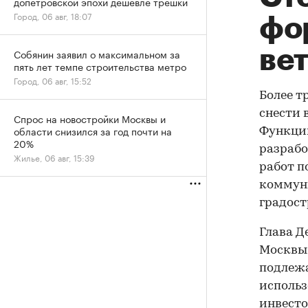
допетровской эпохи дешевле трешки
Город, 06 авг, 18:07
фо
ве
Собянин заявил о максимальном за
пять лет темпе строительства метро
Город, 06 авг, 15:52
Более т
снести 
Спрос на новостройки Москвы и
области снизился за год почти на
Функции
20%
разраб
Жилье, 06 авг, 15:39
работ п
коммун
градост
Глава Д
Москвы 
подлежа
использ
инвесто