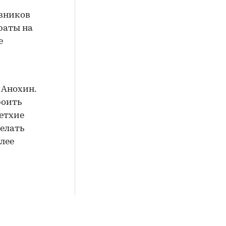
евников
раты на
е
 Анохин.
роить
етхие
делать
лее