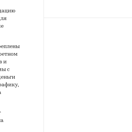
идацию
для
ие
креплены
кретном
в и
мы с
деньги
рафику,
а
т
на