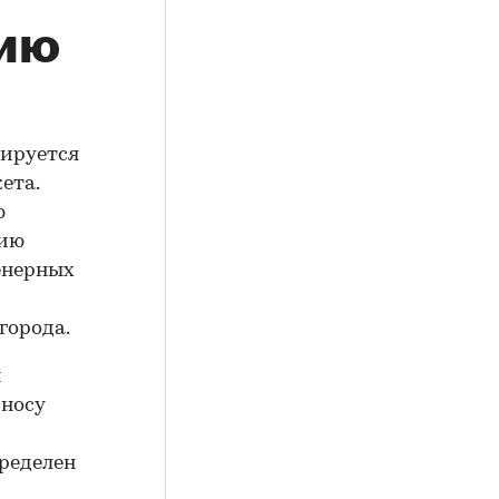
цию
нируется
ета.
ю
нию
енерных
города.
я
сносу
пределен