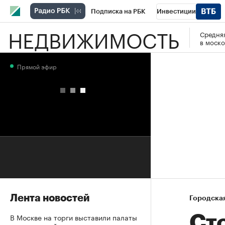
Подписка на РБК
Инвестиции
НЕДВИЖИМОСТЬ
Средняя
РБК Вино
Спорт
Школа управления
в моско
Национальные проекты
Город
Стил
Прямой эфир
Кредитные рейтинги
Франшизы
Га
Проверка контрагентов
Политика
Э
Лента новостей
Городска
В Москве на торги выставили палаты
Ст