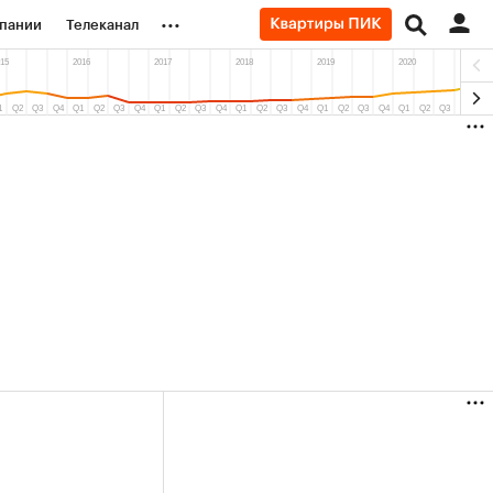
...
пании
Телеканал
ионеры
вания
личной валюты