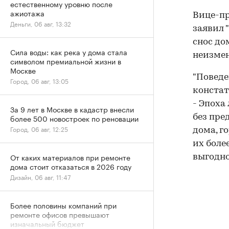
естественному уровню после
ажиотажа
Вице-пр
Деньги, 06 авг, 13:32
заявил "
снос до
Сила воды: как река у дома стала
неизмен
символом премиальной жизни в
Москве
"Поведе
Город, 06 авг, 13:05
констат
- Эпоха
За 9 лет в Москве в кадастр внесли
более 500 новостроек по реновации
без пре
Город, 06 авг, 12:25
дома, г
их боле
От каких материалов при ремонте
выгодно
дома стоит отказаться в 2026 году
Дизайн, 06 авг, 11:47
Более половины компаний при
ремонте офисов превышают
изначальный бюджет