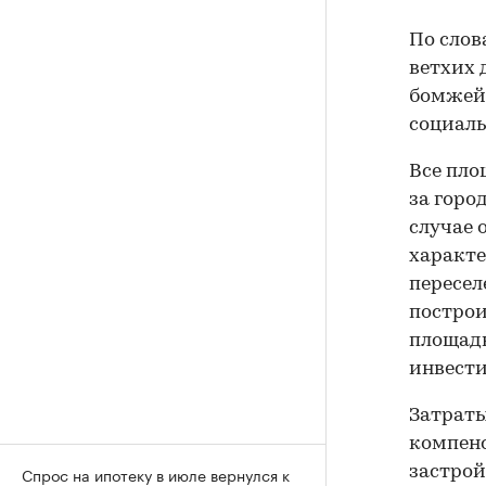
По слов
ветхих 
бомжей"
социаль
Все пло
за горо
случае 
характе
пересел
построи
площадк
инвести
Затраты
компенс
Спрос на ипотеку в июле вернулся к
застрой