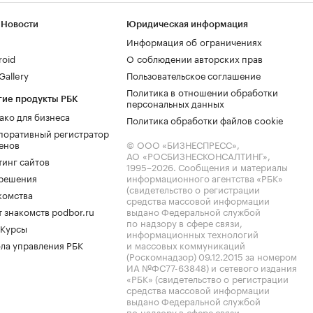
 Новости
Юридическая информация
Информация об ограничениях
roid
О соблюдении авторских прав
allery
Пользовательское соглашение
Политика в отношении обработки
гие продукты РБК
персональных данных
ако для бизнеса
Политика обработки файлов cookie
поративный регистратор
енов
© ООО «БИЗНЕСПРЕСС»,
АО «РОСБИЗНЕСКОНСАЛТИНГ»,
тинг сайтов
1995–2026
. Сообщения и материалы
.решения
информационного агентства «РБК»
(свидетельство о регистрации
комства
средства массовой информации
 знакомств podbor.ru
выдано Федеральной службой
по надзору в сфере связи,
 Курсы
информационных технологий
ла управления РБК
и массовых коммуникаций
(Роскомнадзор) 09.12.2015 за номером
ИА №ФС77-63848) и сетевого издания
«РБК» (свидетельство о регистрации
средства массовой информации
выдано Федеральной службой
по надзору в сфере связи,