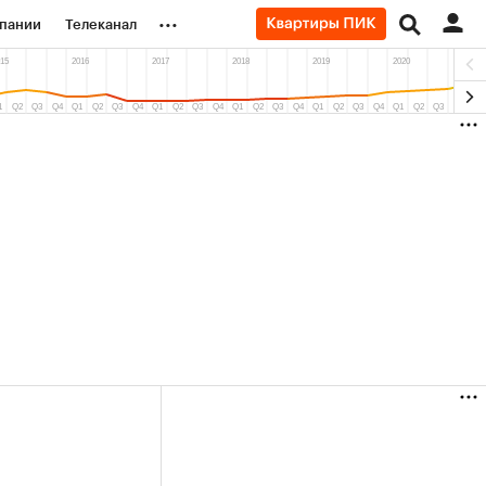
...
пании
Телеканал
ионеры
вания
личной валюты