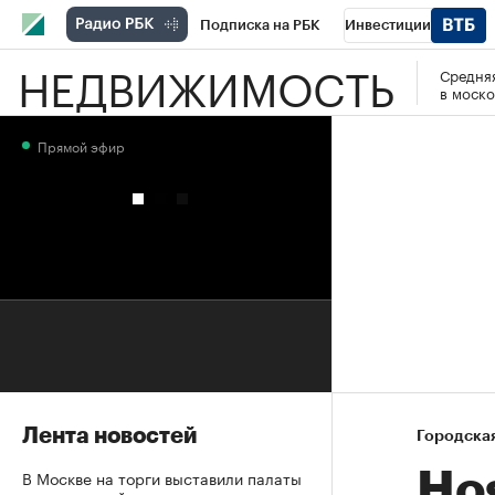
Подписка на РБК
Инвестиции
НЕДВИЖИМОСТЬ
Средняя
РБК Вино
Спорт
Школа управления
в моско
Национальные проекты
Город
Стил
Прямой эфир
Кредитные рейтинги
Франшизы
Га
Проверка контрагентов
Политика
Э
Лента новостей
Городска
В Москве на торги выставили палаты
Hos