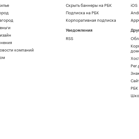
илье
Скрыть баннеры на РБК
iOS
ород
Подписка на РБК
And
агород
Корпоративная подписка
AppG
еньги
Уведомления
Дру
изайн
RSS
Обл
нения
Кор
овости компаний
дом
ом
Хос
Рег
Зна
Сайт
РБК
Шко