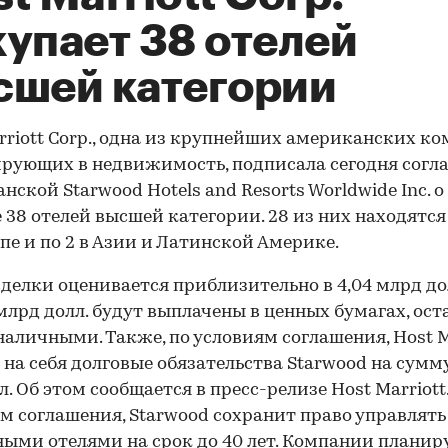
купает 38 отелей
сшей категории
rriott Corp., одна из крупнейших американских ко
рующих в недвижимость, подписала сегодня согл
нской Starwood Hotels and Resorts Worldwide Inc. о
 38 отелей высшей категории. 28 из них находятся
опе и по 2 в Азии и Латинской Америке.
делки оценивается приблизительно в 4,04 млрд до
 млрд долл. будут выплачены в ценных бумагах, ост
 наличными. Также, по условиям соглашения, Host M
 на себя долговые обязательства Starwood на сумм
л. Об этом сообщается в пресс-релизе Host Marriott
м соглашения, Starwood сохранит право управлять
ыми отелями на срок до 40 лет. Компании планир