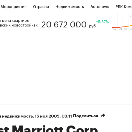
Мероприятия
Отрасли
Недвижимость
Autonews
РБК Ком
20 672 000
 цена квартиры
 РБК
РБК Образование
РБК Курсы
РБК Life
+5.87%
Тренды
Виз
вских новостройках
руб
ь
Крипто
РБК Бизнес-среда
Дискуссионный клуб
Исследо
зета
Спецпроекты СПб
Конференции СПб
Спецпроекты
кономика
Бизнес
Технологии и медиа
Финансы
Рынок на
Поделиться
я недвижимость
⁠,
15 ноя 2005, 09:11
t Marriott Corp.