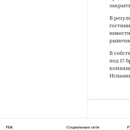
закрыть
В резул
гостини
инвест
рыночно
В собст
под 17 
компани
Испанию
Спрос на ипотеку в июле вернулся к
РБК
Социальные сети
Р