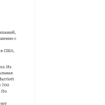
мпаний,
ашение с
 в США,
лл. Из
альная
arriott
у 700
. По
уют