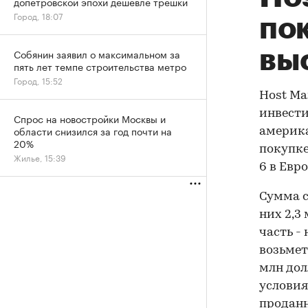
допетровской эпохи дешевле трешки
Город, 18:07
по
вы
Собянин заявил о максимальном за
пять лет темпе строительства метро
Город, 15:52
Host Ma
инвести
Спрос на новостройки Москвы и
области снизился за год почти на
америка
20%
покупке
Жилье, 15:39
6 в Евр
Сумма с
них 2,3
часть -
возьмет
млн дол
условия
проданн