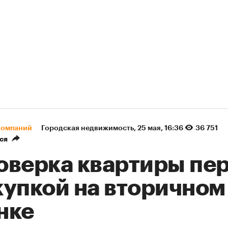
компаний
Городская недвижимость
⁠,
25 мая, 16:36
36 751
ся
оверка квартиры пе
купкой на вторичном
нке