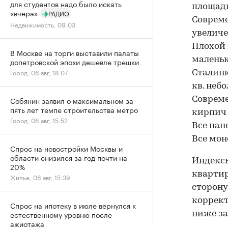
для студентов надо было искать
площад
«вчера»
РАДИО
Современ
Недвижимость, 09:03
увеличе
Плохой 
В Москве на торги выставили палаты
маленьк
допетровской эпохи дешевле трешки
Город, 06 авг, 18:07
Сталинк
кв. неб
Собянин заявил о максимальном за
Соврем
пять лет темпе строительства метро
кирпич 
Город, 06 авг, 15:52
Все пан
Все мо
Спрос на новостройки Москвы и
области снизился за год почти на
Индексы
20%
квартир
Жилье, 06 авг, 15:39
сторону
коррект
Спрос на ипотеку в июле вернулся к
естественному уровню после
ниже з
ажиотажа