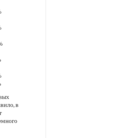
%
%
%
%
%
%
овых
вило, в
т
емного