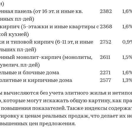
и)
ная панель (от 16 эт. и иные кв.
2382
1,6
нных пл-дей)
кирпич (5-этажки и иные квартиры с
2368
1,6
ой кухней)
и и типовой кирпич (6-11 эт, и иные
2752
0,9
ольших пл-дей)
енный монолит-кирпич (монолиты,
2611
1,5
увелич. пл-дей)
ельные и блочные дома
2271
1,6
нолитные и кирпичные дома
2577
1,3
 вычисляются без учета элитного жилья и нетип
, которые могут искажать общую картину, как пра
 повышения показателей. Также индексы содержа
ировку к ценам реальных продаж, что делает их н
авышенных цен предложения.