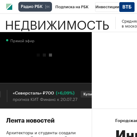
Подписка на РБК
Инвестиции
НЕДВИЖИМОСТЬ
Средняя
РБК Вино
Спорт
Школа управления
в моско
Национальные проекты
Город
Стил
Прямой эфир
Кредитные рейтинги
Франшизы
Га
Проверка контрагентов
Политика
Э
(+6,09%)
«Северсталь» ₽700
НОВАТЭК ₽1 4
Купить
прогноз КИТ Финанс к 20.07.27
прогноз SberCIB
Лента новостей
Городска
Архитекторы и студенты создали
Ин