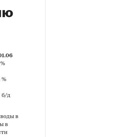
лю
01.06
4 %
4 %
2 б/д
ыводы в
ы в
сти