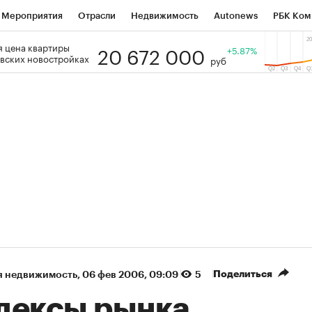
Мероприятия
Отрасли
Недвижимость
Autonews
РБК Ком
20 672 000
 цена квартиры
 РБК
РБК Образование
РБК Курсы
РБК Life
+5.87%
Тренды
Виз
вских новостройках
руб
ь
Крипто
РБК Бизнес-среда
Дискуссионный клуб
Исследо
зета
Спецпроекты СПб
Конференции СПб
Спецпроекты
кономика
Бизнес
Технологии и медиа
Финансы
Рынок на
(+36,47%)
(+30,21%)
00
«Русагро» ₽120
Купить
Купить
 к 27.07.27
прогноз ПСБ к 26.07.27
Поделиться
я недвижимость
⁠,
06 фев 2006, 09:09
5
дексы рынка