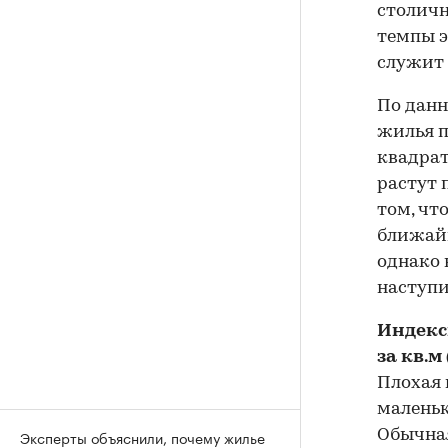
столичн
темпы э
служит
По данн
жилья п
квадрат
растут 
том, чт
ближайш
однако 
наступи
Индекс
за кв.м
Плохая 
маленьк
Эксперты объяснили, почему жилье
Обычная