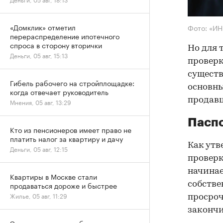
«Домклик» отметил
Фото: «И
перераспределение ипотечного
спроса в сторону вторички
Но для 
Деньги, 05 авг, 15:13
проверк
существ
Гибель рабочего на стройплощадке:
основны
когда отвечает руководитель
продав
Мнения, 05 авг, 13:29
Паспо
Кто из пенсионеров имеет право не
платить налог за квартиру и дачу
Как утв
Деньги, 05 авг, 12:15
проверк
начинае
Квартиры в Москве стали
собстве
продаваться дороже и быстрее
Жилье, 05 авг, 11:29
просроч
закончи