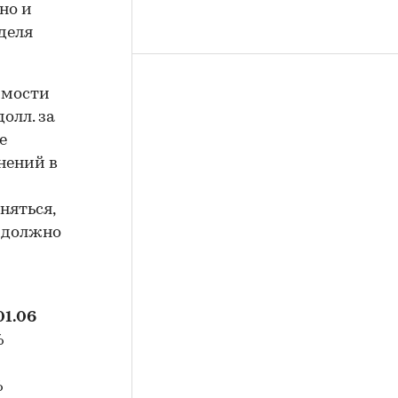
но и
деля
имости
олл. за
е
нений в
няться,
е должно
01.06
%
%