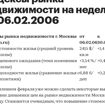
движимости на неде
 06.02.2006
ы рынка недвижимости г. Москвы
от
к
n.ru)
06.02.06
30.
стоимости жилья (средний уровень
2415 $/
+1,
жилье)
кв.м
ценового ожидания (темп изменения
+3,54 %/
+0,
жилье)
мес
доходности жилья (сравнение жилья с
6,88 б/
+0,
позитами)
деп
плением февраля уже можно сделать некоторые в
нии динамики цен на рынке недвижимости Москв
ду. Становится очевидным, что повышение стоимо