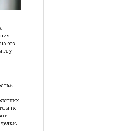
а
ения
на его
ить у
сть»
,
олетних
а и не
вот
сделки.