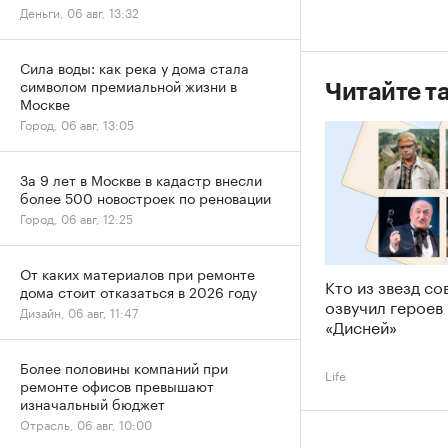
Деньги, 06 авг, 13:32
Сила воды: как река у дома стала
символом премиальной жизни в
Читайте т
Москве
Город, 06 авг, 13:05
За 9 лет в Москве в кадастр внесли
более 500 новостроек по реновации
Город, 06 авг, 12:25
От каких материалов при ремонте
Кто из звезд со
дома стоит отказаться в 2026 году
озвучил героев
Дизайн, 06 авг, 11:47
«Дисней»
Более половины компаний при
Life
ремонте офисов превышают
изначальный бюджет
Отрасль, 06 авг, 10:00