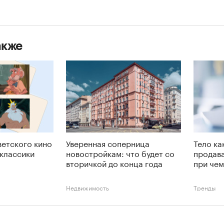
акже
ветского кино
Уверенная соперница
Тело ка
 классики
новостройкам: что будет со
продава
вторичкой до конца года
при чем
Недвижимость
Тренды