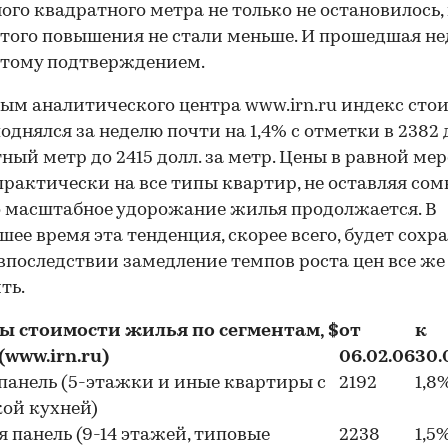
ого квадратного метра не только не остановилось, 
того повышения не стали меньше. И прошедшая не
 тому подтверждением.
ым аналитического центра www.irn.ru индекс сто
однялся за неделю почти на 1,4% с отметки в 2382 д
ный метр до 2415 долл. за метр. Цены в равной мер
практически на все типы квартир, не оставляя сом
о масштабное удорожание жилья продолжается. В
ее время эта тенденция, скорее всего, будет сохра
впоследствии замедление темпов роста цен все ж
ть.
ы стоимости жилья по сегментам, $
от
к
 (www.irn.ru)
06.02.06
30.
панель (5-этажки и иные квартиры с
2192
1,8
ой кухней)
 панель (9-14 этажей, типовые
2238
1,5