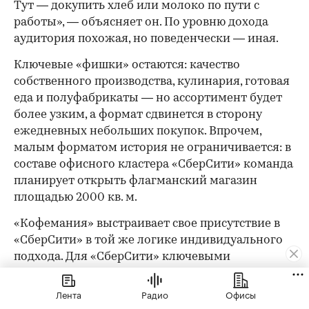
Тут — докупить хлеб или молоко по пути с
работы», — объясняет он. По уровню дохода
аудитория похожая, но поведенчески — иная.
Ключевые «фишки» остаются: качество
собственного производства, кулинария, готовая
еда и полуфабрикаты — но ассортимент будет
более узким, а формат сдвинется в сторону
ежедневных небольших покупок. Впрочем,
малым форматом история не ограничивается: в
составе офисного кластера «СберСити» команда
планирует открыть флагманский магазин
площадью 2000 кв. м.
«Кофемания» выстраивает свое присутствие в
«СберСити» в той же логике индивидуального
подхода. Для «СберСити» ключевыми
ориентирами при проектировании стали
технологичность решений, функциональность и
Лента
Радио
Офисы
лаконичность форм. «В данный момент мы