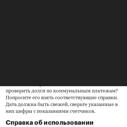
попросите продавца документально
подтвердить этот факт. Проверка прописанных в
квартире заключается в получении архивной
выписки из домовой книги — это даст
возможность убедиться, что вы не получите в
нагрузку жильцов, имеющих право пользования.
Справка об отсутствии
задолженности по коммунальным
платежам
Важно убедиться в отсутствии задолженностей:
до продажи квартиры оплата «коммуналки» —
обязанность прежнего собственника. А как
проверить долги по коммунальным платежам?
Попросите его взять соответствующие справки.
Дата должна быть свежей, сверьте указанные в
них цифры с показаниями счетчиков.
Справка об использовании