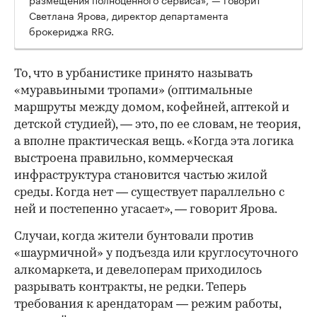
Светлана Ярова, директор департамента
брокериджа RRG.
00:00
/
00:00
То, что в урбанистике принято называть
«муравьиными тропами» (оптимальные
маршруты между домом, кофейней, аптекой и
детской студией), — это, по ее словам, не теория,
а вполне практическая вещь. «Когда эта логика
выстроена правильно, коммерческая
инфраструктура становится частью жилой
среды. Когда нет — существует параллельно с
ней и постепенно угасает», — говорит Ярова.
Случаи, когда жители бунтовали против
«шаурмичной» у подъезда или круглосуточного
алкомаркета, и девелоперам приходилось
разрывать контракты, не редки. Теперь
требования к арендаторам — режим работы,