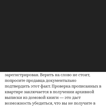
Если жилье приобреталось в браке, необходимо
будет получить согласие второго супруга на
продажу, причем даже если он в
правоустанавливающем документе не числится
владельцем или брак уже расторгнут. Следует
уделить пристальное внимание датам
оформления собственности, заключения и
расторжения брака.
Справка о зарегистрированных
лицах
Идеально, если в жилище никто не
зарегистрирован. Верить на слово не стоит,
попросите продавца документально
подтвердить этот факт. Проверка прописанных в
квартире заключается в получении архивной
выписки из домовой книги — это даст
возможность убедиться, что вы не получите в