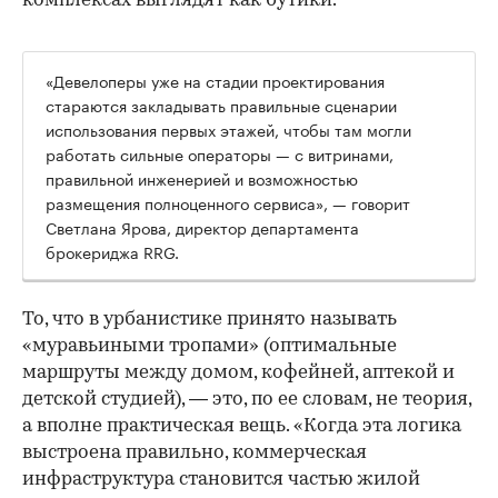
комплексах выглядят как бутики.
«Девелоперы уже на стадии проектирования
стараются закладывать правильные сценарии
использования первых этажей, чтобы там могли
работать сильные операторы — с витринами,
правильной инженерией и возможностью
размещения полноценного сервиса», — говорит
Светлана Ярова, директор департамента
брокериджа RRG.
00:00
/
00:00
То, что в урбанистике принято называть
«муравьиными тропами» (оптимальные
маршруты между домом, кофейней, аптекой и
детской студией), — это, по ее словам, не теория,
а вполне практическая вещь. «Когда эта логика
выстроена правильно, коммерческая
инфраструктура становится частью жилой