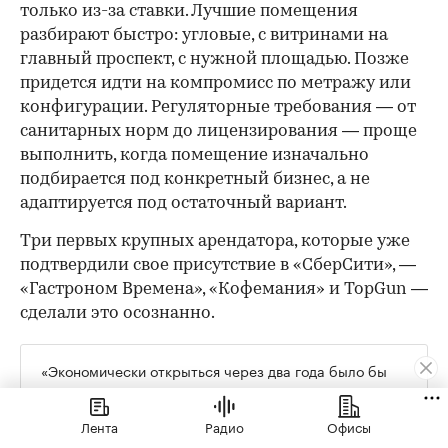
только из-за ставки. Лучшие помещения
разбирают быстро: угловые, с витринами на
главный проспект, с нужной площадью. Позже
придется идти на компромисс по метражу или
конфигурации. Регуляторные требования — от
санитарных норм до лицензирования — проще
выполнить, когда помещение изначально
подбирается под конкретный бизнес, а не
адаптируется под остаточный вариант.
Три первых крупных арендатора, которые уже
подтвердили свое присутствие в «СберСити», —
«Гастроном Времена», «Кофемания» и TopGun —
сделали это осознанно.
«Экономически открыться через два года было бы
проще и приятнее. Но мы готовы принять эти риски
и, возможно, какое-то время работать не в плюс. Мы
Лента
Радио
Офисы
рассматриваем это как инвестиции в будущее», —