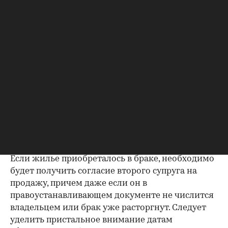
данными из прочих документов.
Несовпадение — повод к более углубленной
проверке.
Как отмечают в «ИНКОМ-Недвижимости», если в
выписке имеются сведения об обременениях на
квартиру (ипотека, арест и т.д.), следует
запросить у продавца дополнительные
документы, например о выплате ипотеки, чтобы
убедиться в отсутствии препятствий к сделке.
Согласие второй половины на
продажу
Если жилье приобреталось в браке, необходимо
будет получить согласие второго супруга на
продажу, причем даже если он в
правоустанавливающем документе не числится
владельцем или брак уже расторгнут. Следует
уделить пристальное внимание датам