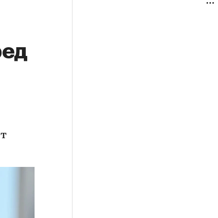
ред
ет