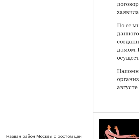
договор
заявила
По ее м
данного
созданн
домом. 
осущест
Напомн
организ
августе
Назван район Москвы с ростом цен