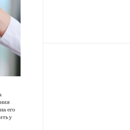
а
ения
на его
ить у