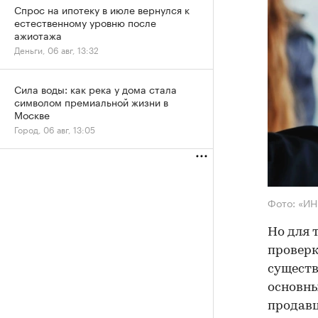
Спрос на ипотеку в июле вернулся к
естественному уровню после
ажиотажа
Деньги, 06 авг, 13:32
Сила воды: как река у дома стала
символом премиальной жизни в
Москве
Город, 06 авг, 13:05
Фото: «И
Но для 
проверк
существ
основны
продав