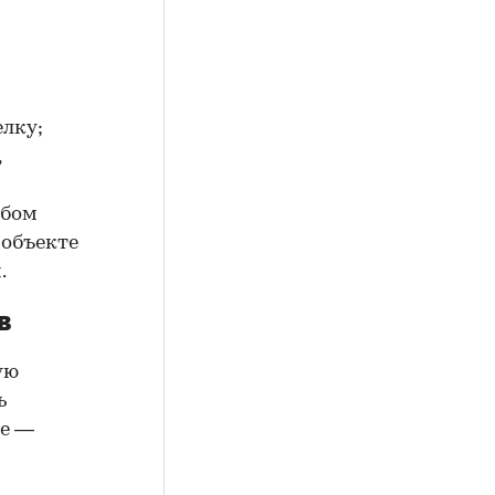
елку;
,
юбом
 объекте
.
в
ую
ь
ие —