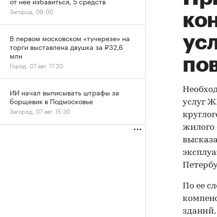
от нее избавиться, 5 средств
Загород, 09:00
ко
ус
В первом московском «тучерезе» на
торги выставлена двушка за ₽32,6
млн
по
Город, 07 авг, 17:20
Необход
ИИ начал выписывать штрафы за
борщевик в Подмосковье
услуг Ж
Загород, 07 авг, 15:30
круглог
жилого 
высказа
эксплуа
Петербу
По ее с
компенс
зданий.