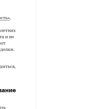
сть»
,
олетних
а и не
вот
сделки.
диться,
вание
ить