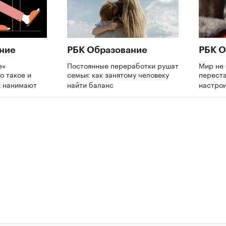
ние
РБК Образование
РБК О
е»
Постоянные переработки рушат
Мир не 
о такое и
семьи: как занятому человеку
переста
х нанимают
найти баланс
настрои