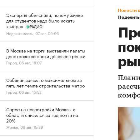
Новости 
Эксперты объяснили, почему жилье
Поделить
для студентов надо было искать
«вчера»
РАДИО
Пр
Недвижимость, 07 авг, 09:03
по
В Москве на торги выставили палаты
допетровской эпохи дешевле трешки
ры
Город, 06 авг, 18:07
Плани
Собянин заявил о максимальном за
пять лет темпе строительства метро
рассч
Город, 06 авг, 15:52
комфо
Спрос на новостройки Москвы и
области снизился за год почти на
20%
Жилье, 06 авг, 15:39