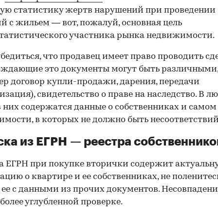
ую статистику жертв нарушений при проведении
й с жильем — вот, пожалуй, основная цель
татистического участника рынка недвижимости.
00:00
/
00:00
бедиться, что продавец имеет право проводить сд
рждающие это документы могут быть различными
р договор купли-продажи, дарения, передачи
изация), свидетельство о праве на наследство. В л
в них содержатся данные о собственниках и самом
мости, в которых не должно быть несоответствий
ка из ЕГРН — реестра собственнико
 ЕГРН при покупке вторички содержит актуальн
цию о квартире и ее собственниках, не поленитес
 ее с данными из прочих документов. Несовпаден
 более углубленной проверке.