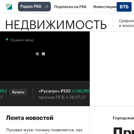
Подписка на РБК
Инвестиции
НЕДВИЖИМОСТЬ
Средняя
РБК Вино
Спорт
Школа управления
в моско
Национальные проекты
Город
Стил
Прямой эфир
Кредитные рейтинги
Франшизы
Га
Проверка контрагентов
Политика
Э
(+30,78%)
«Русагро» ₽120
Ozon ₽
Купить
Купить
прогноз ПСБ к 26.07.27
прогноз
Лента новостей
Городска
Луковая муха: почему появляется, как
Пр