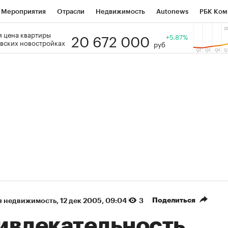
Мероприятия
Отрасли
Недвижимость
Autonews
РБК Ком
20 672 000
 цена квартиры
 РБК
РБК Образование
РБК Курсы
РБК Life
+5.87%
Тренды
Виз
вских новостройках
руб
ь
Крипто
РБК Бизнес-среда
Дискуссионный клуб
Исследо
зета
Спецпроекты СПб
Конференции СПб
Спецпроекты
кономика
Бизнес
Технологии и медиа
Финансы
Рынок на
(+90,76%)
(+34,79%)
5 450
АФК «Система» ₽12
Купить
К
 ПСБ к 29.07.27
прогноз БКС к 15.07.27
Поделиться
я недвижимость
⁠,
12 дек 2005, 09:04
3
ивлекательность