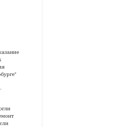
казание
х
ия
бурге"
-
огли
ремонт
если