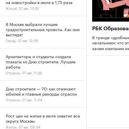
на новостройки в июле в 1,75 раза
Жилье, 07 авг, 13:55
В Москве выбрали лучшие
РБК Образова
градостроительные проекты. Как они
выглядят
В тренде «дробны
Город, 07 авг, 12:05
начальники: что эт
зачем компании и
Архитекторы и студенты создали
плакаты ко Дню строителя. Лучшие
работы
Отрасль, 07 авг, 11:36
Дню строителя — 70: как отмечают
юбилей и главные рекорды отрасли
Отрасль, 07 авг, 11:04
Рост цен на жилье в июле охватил все
округа Москвы
Жилье, 07 авг, 09:34