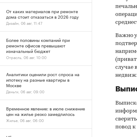
печальн
От каких материалов при ремонте
операци
дома стоит отказаться в 2026 году
среднес
Дизайн, 06 авг, 11:47
Важно у
Более половины компаний при
подтве
ремонте офисов превышают
изначальный бюджет
наприме
Отрасль, 06 авг, 10:00
(приват
случае 
Аналитики оценили рост спроса на
недвижи
ипотеку на разные квартиры в
Москве
Выпис
Деньги, 06 авг, 09:00
Выписка
Временное явление: в июле снижение
информа
цен на жилье резко замедлилось
сверить
Жилье, 06 авг, 06:00
повод к