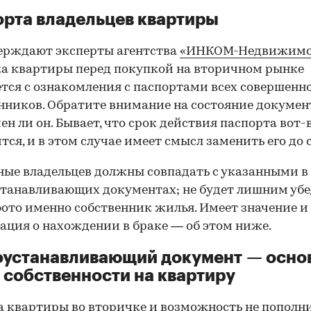
рта владельцев квартиры
ерждают эксперты агентства
«ИНКОМ-Недвижимо
а квартиры перед покупкой на вторичном рынке
тся с ознакомления с паспортами всех совершенн
нников. Обратите внимание на состояние документ
ен ли он. Бывает, что срок действия паспорта вот-
тся, и в этом случае имеет смысл заменить его до 
ные владельцев должны совпадать с указанными в
танавливающих документах; не будет лишним убе
фото именно собственник жилья. Имеет значение и
ция о нахождении в браке — об этом ниже.
оустанавливающий документ — осно
 собственности на квартиру
а
квартиры во вторичке
и возможность не пополн