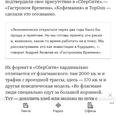
подтвердили свое присутствие в «СберСити», —
«Гастроном Времена», «Кофемания» и TopGun —
сделали это осознанно.
«Экономически открыться через два года было бы
проще и приятнее. Но мы готовы принять эти риски
и, возможно, какое-то время работать не в плюс. Мы
рассматриваем это как инвестиции в будущее», —
говорит Андрей Яковлев из «Гастронома Времена».
Их формат в «СберСити» кардинально
отличается от флагманского: там 2000 кв. м и
трафик с проездной трассы, здесь — 170 кв. м и
другая поведенческая модель. «Во флагмане
люди специально едут за большой корзиной.
Тут — докупить хлеб или молоко по пути с
работы», — объясняет он. По уровню дохода
Лента
Радио
Офисы
аудитория похожая, но поведенчески — иная.