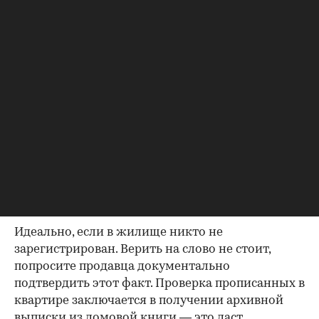
продажу
Если жилье приобреталось в браке, необходимо
будет получить согласие второго супруга на
продажу, причем даже если он в
правоустанавливающем документе не числится
владельцем или брак уже расторгнут. Следует
уделить пристальное внимание датам
оформления собственности, заключения и
расторжения брака.
Справка о зарегистрированных
лицах
Идеально, если в жилище никто не
зарегистрирован. Верить на слово не стоит,
попросите продавца документально
подтвердить этот факт. Проверка прописанных в
квартире заключается в получении архивной
выписки из домовой книги — это даст